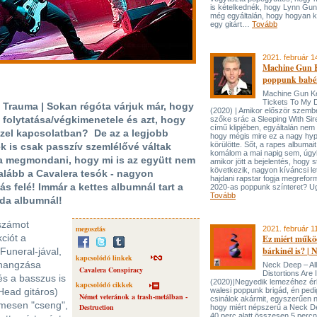
is kételkednék, hogy Lynn Gun
még egyáltalán, hogy hogyan ke
egy gitárt…
Tovább
2021. február 1
Machine Gun K
poppunk babér
Machine Gun Ke
Tickets To My 
 Trauma | Sokan régóta várjuk már, hogy
(2020) | Amikor először szembe
 folytatása/végkimenetele és azt, hogy
szőke srác a Sleeping With Sir
című klipjében, egyáltalán nem 
zzel kapcsolatban? De az a legjobb
hogy mégis mire ez a nagy hy
körülötte. Sőt, a rapes albumai
k is csak passzív szemlélővé váltak
komálom a mai napig sem, úg
a megmondani, hogy mi is az együtt nem
amikor jött a bejelentés, hogy s
következik, nagyon kíváncsi le
alább a Cavalera tesók - nagyon
hajdani rapstar fogja megreform
ás felé! Immár a kettes albumnál tart a
2020-as poppunk színteret? Ug
Tovább
da albumnál!
 számot
megosztás
2021. február 1
ciót a
Ez miért műkö
bárkinél is? |
 Funeral-jával,
kapcsolódó linkek
 hangzása
Neck Deep – All
Cavalera Conspiracy
Distortions Are 
és a basszus is
(2020)|Negyedik lemezéhez ér
kapcsolódó cikkek
ead gitáros)
walesi poppunk brigád, én pedi
Német veteránok a trash-metálban -
csinálok akármit, egyszerűen 
emesen "cseng",
Destruction
hogy miért népszerű a Neck D
40 perc alatt összesen 5 percn