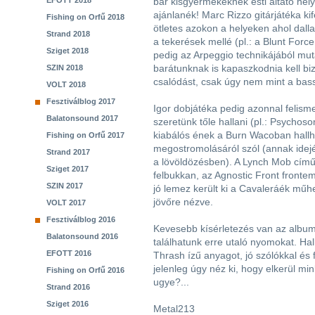
EFOTT 2018
bár kisgyermekeknek esti altató hely
ajánlanék! Marc Rizzo gitárjátéka ki
Fishing on Orfű 2018
ötletes azokon a helyeken ahol dalla
Strand 2018
a tekerések mellé (pl.: a Blunt For
Sziget 2018
pedig az Arpeggio technikájából mut
barátunknak is kapaszkodnia kell bi
SZIN 2018
csalódást, csak úgy nem mint a bass
VOLT 2018
Fesztiválblog 2017
Igor dobjátéka pedig azonnal felism
Balatonsound 2017
szeretünk tőle hallani (pl.: Psychos
kiabálós ének a Burn Wacoban hallh
Fishing on Orfű 2017
megostromolásáról szól (annak idej
Strand 2017
a lövöldözésben). A Lynch Mob cím
Sziget 2017
felbukkan, az Agnostic Front fron
SZIN 2017
jó lemez került ki a Cavaleráék mű
jövőre nézve.
VOLT 2017
Fesztiválblog 2016
Kevesebb kísérletezés van az albu
Balatonsound 2016
találhatunk erre utaló nyomokat. Hal
EFOTT 2016
Thrash ízű anyagot, jó szólókkal és f
jelenleg úgy néz ki, hogy elkerül m
Fishing on Orfű 2016
ugye?...
Strand 2016
Sziget 2016
Metal213