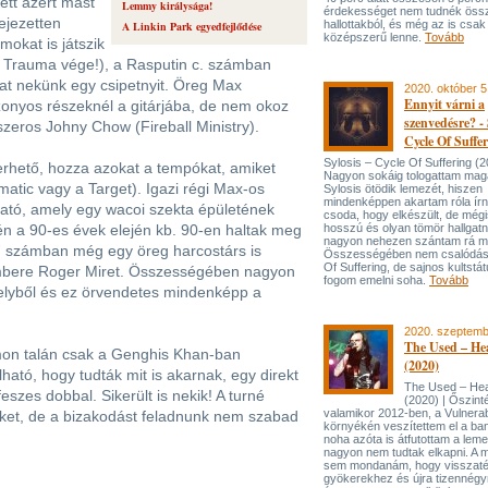
ett azért mást
Lemmy királysága!
érdekességet nem tudnék öss
fejezetten
hallottakból, és még az is cs
A Linkin Park egyedfejlődése
középszerű lenne.
Tovább
mokat is játszik
ce Trauma vége!), a Rasputin c. számban
at nekünk egy csipetnyit. Öreg Max
2020. október 5
Ennyit várni a
zonyos részeknél a gitárjába, de nem okoz
szenvedésre? - 
zeros Johny Chow (Fireball Ministry).
Cycle Of Suffe
Sylosis – Cycle Of Suffering (2
erhető, hozza azokat a tempókat, amiket
Nagyon sokáig tologattam maga
omatic vagy a Target). Igazi régi Max-os
Sylosis ötödik lemezét, hiszen
mindenképpen akartam róla írni
ató, amely egy wacoi szekta épületének
csoda, hogy elkészült, de mégi
én a 90-es évek elején kb. 90-en haltak meg
hosszú és olyan tömör hallgatn
nagyon nehezen szántam rá 
ű számban még egy öreg harcostárs is
Összességében nem csalódás
Of Suffering, de sajnos kultst
tembere Roger Miret. Összességében nagyon
fogom emelni soha.
Tovább
helyből és ez örvendetes mindenképp a
2020. szeptemb
The Used – He
mon talán csak a Genghis Khan-ban
(2020)
lható, hogy tudták mit is akarnak, egy direkt
The Used – He
eszes dobbal. Sikerült is nekik! A turné
(2020) | Őszint
valamikor 2012-ben, a Vulnera
inket, de a bizakodást feladnunk nem szabad
környékén veszítettem el a ban
noha azóta is átfutottam a lem
nagyon nem tudtak elkapni. A 
sem mondanám, hogy visszaté
gyökerekhez és újra tizennég