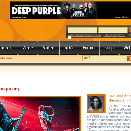
Felhasználó létrehozása
Elfelejtett jelszó
Meg
hető zene
nspiracy
2021. február 2
Használj ki! |
PVRIS – Use Me
Az áll a Wikipéd
vonatkozó cikk
a PVRIS egy amerikai rock egy
ezt már a második album után 
megkérdőjeleztem volna, most 
egyértelműen cáfolnám! A PVR
vegytiszta popegyüttes, hogy