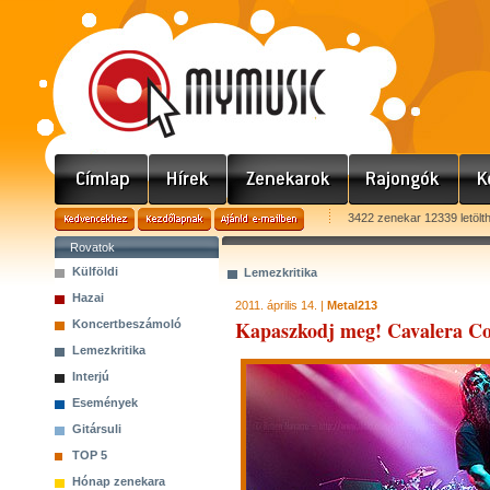
3422 zenekar 12339 letölt
Rovatok
Külföldi
Lemezkritika
Hazai
2011. április 14. |
Metal213
Kapaszkodj meg! Cavalera Co
Koncertbeszámoló
Lemezkritika
Interjú
Események
Gitársuli
TOP 5
Hónap zenekara