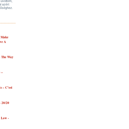
üvöltöm,
l azért
tőséghez.
- Make
ve A
– The Way
 –
ts – C’est
– 20/20
e Low -