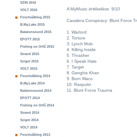
SZIN 2016
A MyMusic értékelése: 9/10
VOLT 2016
Fesztiválblog 2015
Cavalera Conspiracy: Blunt Force 
B.My.Lake 2015
1. Warlord
Balatonsound 2015
2. Torture
EFOTT 2015
3. Lynch Mob
Fishing on Orfű 2015
4. Killing Inside
Strand 2015
5. Thrasher
6. I Speak Hate
Sziget 2015
7. Target
VOLT 2015
8. Genghis Khan
Fesztiválblog 2014
9. Burn Waco
B.My.Lake 2014
10. Rasputin
11. Blunt Force Trauma
Balatonsound 2014
EFOTT 2014
Fishing on Orfű 2014
Strand 2014
Sziget 2014
VOLT 2014
Fesztiválblog 2013