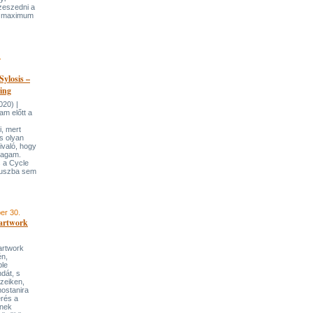
zeszedni a
ak maximum
.
Sylosis –
ring
020) |
m előtt a
, mert
s olyan
ivaló, hogy
magam.
 a Cycle
átuszba sem
er 30.
artwork
artwork
én,
ble
dát, s
ezeiken,
mostanira
rés a
ynek