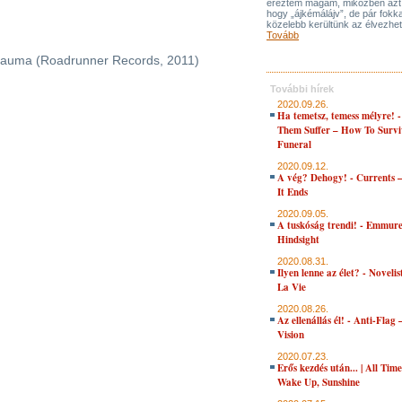
éreztem magam, miközben azt 
hogy „ájkémálájv”, de pár fokka
közelebb kerültünk az élvezhe
Tovább
Trauma (Roadrunner Records, 2011)
További hírek
2020.09.26.
Ha temetsz, temess mélyre! 
Them Suffer – How To Survi
Funeral
2020.09.12.
A vég? Dehogy! - Currents 
It Ends
2020.09.05.
A tuskóság trendi! - Emmure
Hindsight
2020.08.31.
Ilyen lenne az élet? - Novelis
La Vie
2020.08.26.
Az ellenállás él! - Anti-Flag 
Vision
2020.07.23.
Erős kezdés után... | All Tim
Wake Up, Sunshine