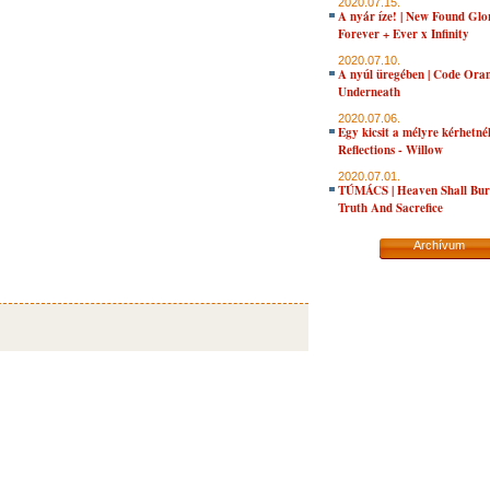
2020.07.15.
A nyár íze! | New Found Glo
Forever + Ever x Infinity
2020.07.10.
A nyúl üregében | Code Oran
Underneath
2020.07.06.
Egy kicsit a mélyre kérhetné
Reflections - Willow
2020.07.01.
TÚMÁCS | Heaven Shall Bur
Truth And Sacrefice
Archívum