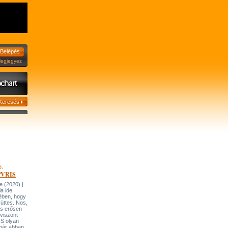
jegyez
5.
 PVRIS
 (2020) |
ia ide
ében, hogy
üttes. Nos,
is erősen
viszont
IS olyan
 már abban