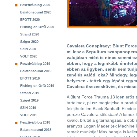
Fesztiválblog 2020
Balatonsound 2020
EFOTT 2020
Fishing on Orfű 2020
Strand 2020
Sziget 2020
Cavalera Conspiracy: Blunt Force
SZIN 2020
mi lesz a Sepultura szappanopera
VOLT 2020
valójában miért is nincs semmi e
ebben, hogy a leginkább érintette
Fesztiválblog 2019
ebben az ügyben, senki sem tudj
Balatonsound 2019
zenélés valódi oka? Mindegy, leg
EFOTT 2019
helyesen - tettek egy lépést egym
Fishing on Orfű 2019
Cavalera összeesküvés, és micso
Strand 2019
A Blunt Force Trauma 13 igen erős
Sziget 2019
tartalmaz, plusz megfejelve a produk
SZIN 2019
felejthetetlen Black Sabbath Electric
persze Cavalera stílusban! A lemez
VOLT 2019
kiváló, brutal a gitárhangzás, a dob 
Fesztiválblog 2018
arányos Logan Mader (ex Machine H
Balatonsound 2018
remek munkája! Max hangja is kell