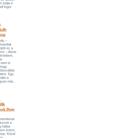
n tudja-e
ll fogni
4.
elly
jai
lly –
Downfall
jött ez a
ens – Alone
értettem,
pe
t nem is
yhogy
tílusváltás
ttem. Egy
álni a
yan már...
1.
dik
 Neck Deep
Intentional
kezett a
g hiába
nem értem,
eep. Közel
yi