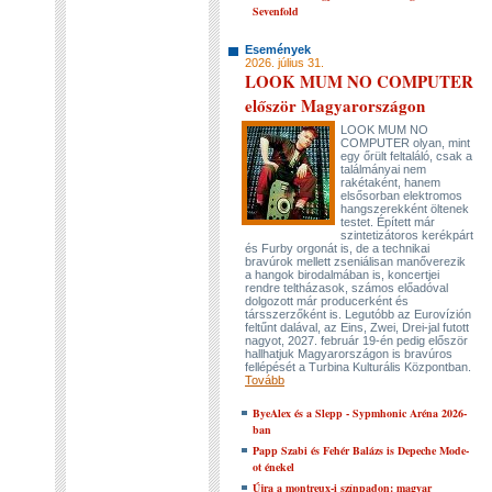
Sevenfold
Események
2026. július 31.
LOOK MUM NO COMPUTER
először Magyarországon
LOOK MUM NO
COMPUTER olyan, mint
egy őrült feltaláló, csak a
találmányai nem
rakétaként, hanem
elsősorban elektromos
hangszerekként öltenek
testet. Épített már
szintetizátoros kerékpárt
és Furby orgonát is, de a technikai
bravúrok mellett zseniálisan manőverezik
a hangok birodalmában is, koncertjei
rendre teltházasok, számos előadóval
dolgozott már producerként és
társszerzőként is. Legutóbb az Eurovízión
feltűnt dalával, az Eins, Zwei, Drei-jal futott
nagyot, 2027. február 19-én pedig először
hallhatjuk Magyarországon is bravúros
fellépését a Turbina Kulturális Központban.
Tovább
ByeAlex és a Slepp - Sypmhonic Aréna 2026-
ban
Papp Szabi és Fehér Balázs is Depeche Mode-
ot énekel
Újra a montreux-i színpadon: magyar