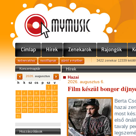
3422 zenekar 12339 letölt
Koncertnaptár
Hírek
2026.
augusztus
Hazai
2026. augusztus 6.
h
k
sz
cs
p
sz
v
Film készül bongor díjn
27
28
29
30
31
1
2
3
4
5
6
7
8
9
10
11
12
13
14
15
16
Berta Cs
17
18
19
20
21
22
23
hazai zen
24
25
26
27
28
29
30
most kés
31
1
2
3
4
5
6
első önál
tavaly pe
Hozzászólások
legszemé