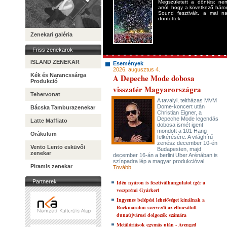
Megszületett a döntés: nem
arról, hogy a következő hár
Sound fesztivált, a mai n
döntöttek.
Zenekari galéria
Friss zenekarok
ISLAND ZENEKAR
Események
2026. augusztus 4.
Kék és Narancssárga
A Depeche Mode dobosa
Produkció
visszatér Magyarországra
Tehervonat
A tavalyi, teltházas MVM
Dome-koncert után
Bácska Tamburazenekar
Christian Eigner, a
Depeche Mode legendás
Latte Maffiato
dobosa ismét igent
mondott a 101 Hang
Orákulum
felkérésére. A világhírű
zenész december 10-én
Vento Lento esküvői
Budapesten, majd
zenekar
december 16-án a berlini Uber Arénában is
színpadra lép a magyar produkcióval.
Piramis zenekar
Tovább
Partnerek
Idén nyáron is fesztiválhangulatot ígér a
veszprémi Gyárkert
Ingyenes belépési lehetőséget kínálnak a
Rockmaraton szervezői az elbocsátott
dunaújvárosi dolgozók számára
Metálóriások egymás után - Avenged