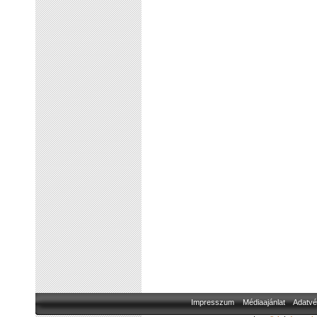
Impresszum
Médiaajánlat
Adatvé