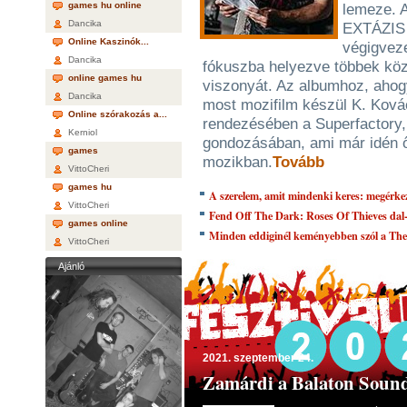
games hu online
lemeze. A
Dancika
EXTÁZIS 
Online Kaszinók...
végigveze
Dancika
fókuszba helyezve többek köz
online games hu
viszonyát. Az albumhoz, ahog
Dancika
most mozifilm készül K. Ková
Online szórakozás a...
rendezésében a Superfactory,
Kerniol
gondozásában, ami már idén ő
games
mozikban.
Tovább
VittoCheri
games hu
A szerelem, amit mindenki keres: megérkez
VittoCheri
Fend Off The Dark: Roses Of Thieves dal-
games online
Minden eddiginél keményebben szól a The
VittoCheri
Ajánló
2021. szeptember 24.
Zamárdi a Balaton Sound