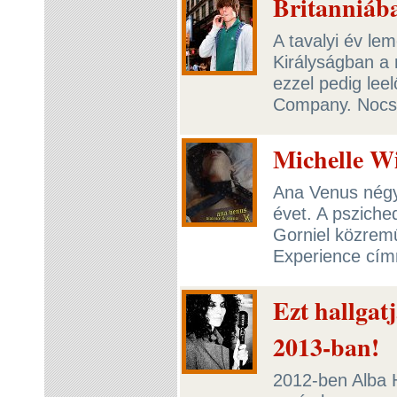
Britanniáb
A tavalyi év le
Királyságban a 
ezzel pedig lee
Company. Noc
Michelle Wi
Ana Venus négy
évet. A psziched
Gorniel közremű
Experience cí
Ezt hallgat
2013-ban!
2012-ben Alba H