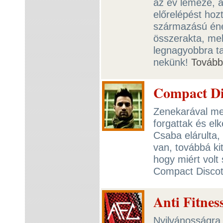
az év lemeze, a
előrelépést hoz
származású éne
összerakta, mel
legnagyobbra ta
nekünk!
Tovább
Compact Di
Zenekarával meg
forgattak és el
Csaba elárulta,
van, továbbá ki
hogy miért volt
Compact Disco
Anti Fitnes
Nyilvánosságra 