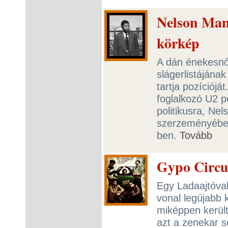
Nelson Mand
körkép
A dán énekesnő
slágerlistájána
tartja pozíciójá
foglalkozó U2 
politikusra, Ne
szerzeményében
ben.
Tovább
Gypo Circu
Egy Ladaajtóval
vonal legújabb 
miképpen kerül
azt a zenekar 