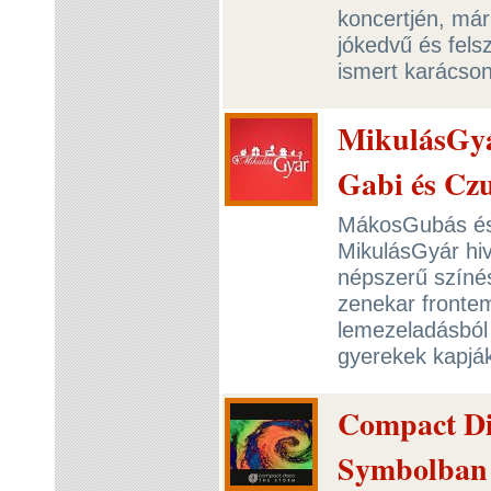
koncertjén, már
jókedvű és fels
ismert karácson
MikulásGyár
Gabi és Czu
MákosGubás és 
MikulásGyár hi
népszerű színé
zenekar frontem
lemezeladásból 
gyerekek kapjá
Compact Dis
Symbolban