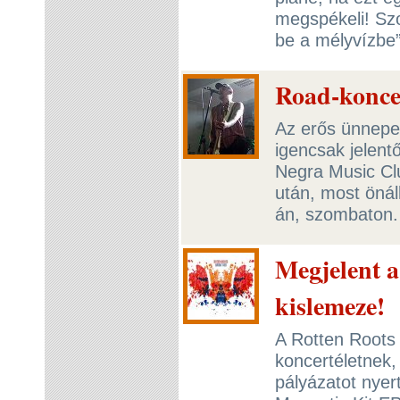
megspékeli! Sz
be a mélyvízbe”
Road-konce
Az erős ünnepe
igencsak jelent
Negra Music Clu
után, most önál
án, szombaton.
Megjelent 
kislemeze!
A Rotten Roots 
koncertéletnek, 
pályázatot nyer