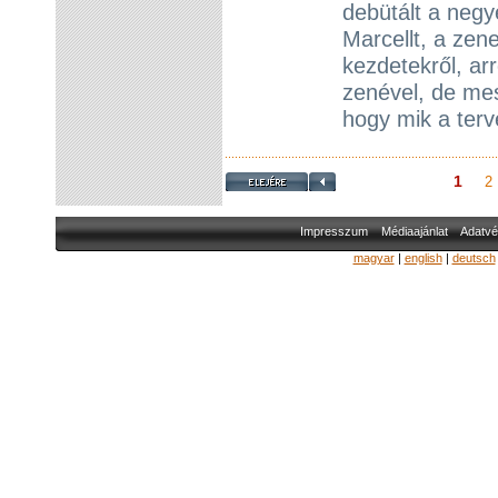
debütált a neg
Marcellt, a zen
kezdetekről, arr
zenével, de mesé
hogy mik a terv
1
2
Impresszum
Médiaajánlat
Adatvé
magyar
|
english
|
deutsch