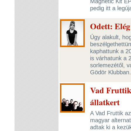
Magnetic Kit EP
pedig itt a leg
Odett: Elég 
Úgy alakult, ho
beszélgethettü
kaphattunk a 20
is várhatunk a
sorlemezétől, va
Gödör Klubban
Vad Frutti
állatkert
A Vad Fruttik a
magyar alterna
adtak ki a kezü