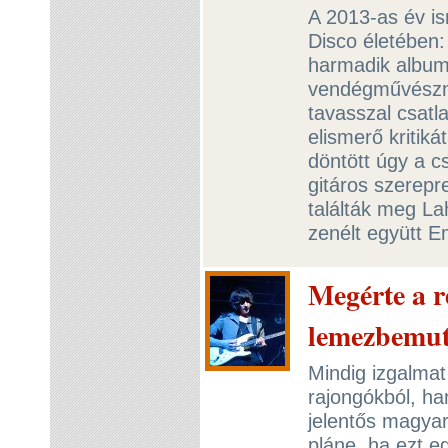
A 2013-as év is
Disco életében:
harmadik albumu
vendégművésznő
tavasszal csatl
elismerő kritik
döntött úgy a c
gitáros szerepr
találták meg La
zenélt együtt 
Megérte a r
lemezbemut
Mindig izgalmat
rajongókból, ha
jelentős magyar
pláne, ha ezt 