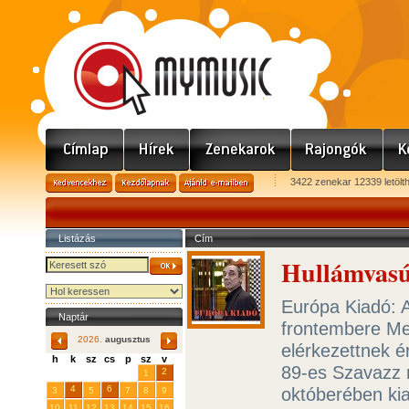
3422 zenekar 12339 letölt
Listázás
Cím
Hullámvasú
Európa Kiadó: A
Naptár
frontembere Me
2026.
augusztus
elérkezettnek é
h
k
sz
cs
p
sz
v
89-es Szavazz 
29
31
2
27
28
30
1
4
6
októberében kia
3
5
7
8
9
10
11
12
13
14
15
16