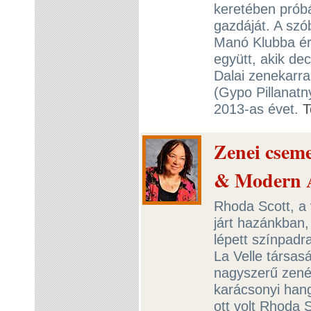
keretében próbá
gazdáját. A szó
Manó Klubba ér
együtt, akik d
Dalai zenekarra
(Gypo Pillanatny
2013-as évet.
T
Zenei cseme
& Modern A
Rhoda Scott, a
járt hazánkban,
lépett színpadr
La Velle társas
nagyszerű zené
karácsonyi hang
ott volt Rhoda 