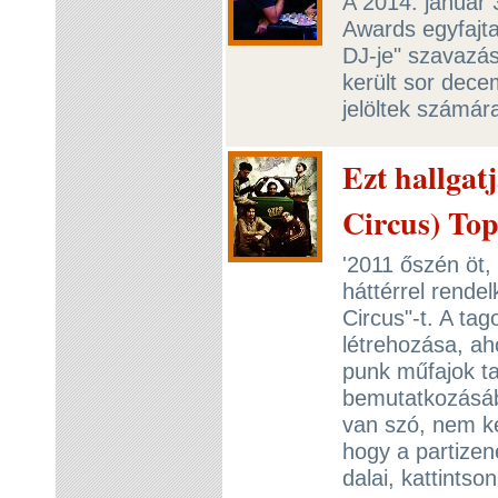
A 2014. január
Awards egyfajta
DJ-je" szavazás
került sor dece
jelöltek számár
Ezt hallgat
Circus) To
'2011 őszén öt,
háttérrel rende
Circus"-t. A ta
létrehozása, aho
punk műfajok ta
bemutatkozásáb
van szó, nem kel
hogy a partize
dalai, kattintso