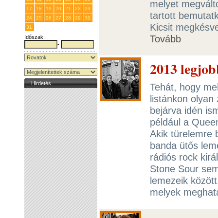
melyet megválto
17
18
19
20
21
22
23
tartott bemutat
24
25
26
27
28
29
30
Kicsit megkésve
31
1
2
3
4
5
6
Tovább
Időszak:
-
2013 legjob
Hirdetés
Tehát, hogy me
listánkon olyan
bejárva idén is
például a Queen
Akik türelemre 
banda ütős lem
rádiós rock kir
Stone Sour sem
lemezeik között
melyek meghatá