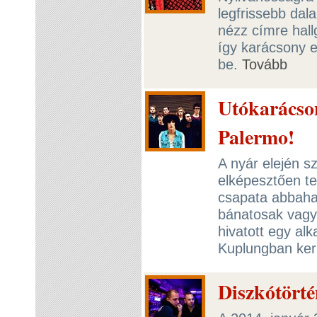
legfrissebb dal
nézz címre hall
így karácsony e
be.
Tovább
Utókarácson
Palermo!
A nyár elején s
elképesztően te
csapata abbahag
bánatosak vagyu
hivatott egy al
Kuplungban ker
Diszkótörté