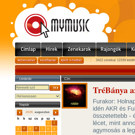
3422 zenekar 12339 letölt
Listázás
Cím
TréBánya az
Furakor: Holnap
Naptár
idén AKR és Fu
2026.
augusztus
összetettebb - 
h
k
sz
cs
p
sz
v
lécet, mint ann
29
31
2
27
28
30
1
4
6
agymosás a legj
3
5
7
8
9
10
11
12
13
14
15
16