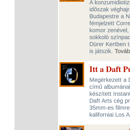
A konzumidiotiz
időszak véghaj
Budapestre a Ne
fémjelzett Corr
komor zenével, 
sokkoló színpadi
Dürer Kertben t
is játszik.
Tová
Itt a Daft 
Megérkezett a
című albumának
készített Instan
Daft Arts cég p
35mm-es filmre 
kaliforniai Los