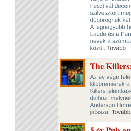
Fesztivál decem
szilvesztert me
dübörögnek két 
A legnagyobb h
Laude és a Pun
nevek a számos 
közül.
Tovább
The Killer
Az év vége fel
klippremierek a
Killers jelentke
dalhoz, melyne
Anderson filmr
játssza.
Tovább
5 év Pub an