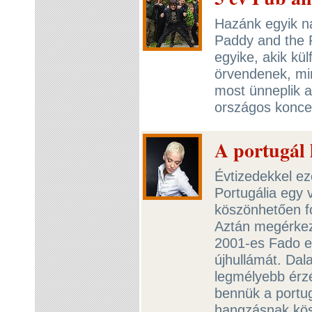
Hazánk egyik na
Paddy and the 
egyike, akik kü
örvendenek, min
most ünneplik a
országos konce
A portugál 
Évtizedekkel ez
Portugália egy 
köszönhetően fo
Aztán megérkez
2001-es Fado e
újhullámát. Dal
legmélyebb érz
bennük a portug
hangzásnak kös