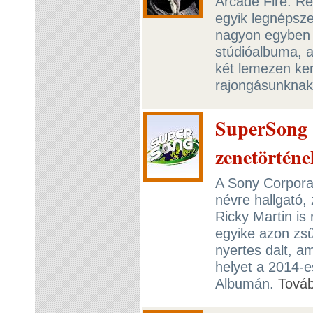
Arcade Fire: Re
egyik legnépsz
nagyon egyben 
stúdióalbuma, a
két lemezen ker
rajongásunkna
SuperSong -
zenetörténel
A Sony Corporat
névre hallgató,
Ricky Martin is 
egyike azon zsű
nyertes dalt, a
helyet a 2014-e
Albumán.
Tová