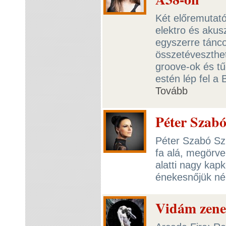
Két előremutató
elektro és akusz
egyszerre táncol
összetéveszthet
groove-ok és tű
estén lép fel a
Tovább
Péter Szabó
Péter Szabó Szi
fa alá, megörve
alatti nagy ka
énekesnőjük né
Vidám zene 