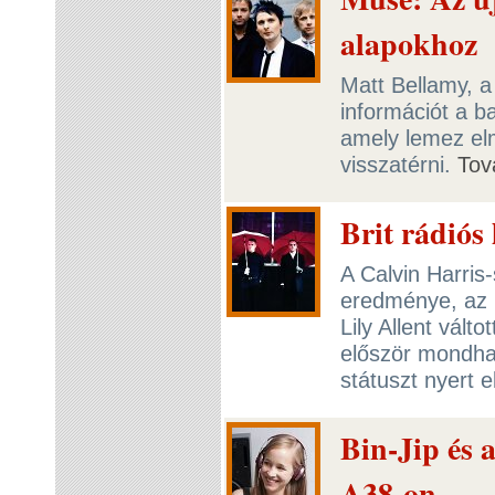
alapokhoz
Matt Bellamy, 
információt a b
amely lemez el
visszatérni.
Tov
Brit rádiós 
A Calvin Harris
eredménye, az U
Lily Allent válto
először mondhat
státuszt nyert e
Bin-Jip és 
A38-on