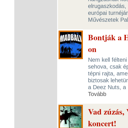
elrugaszkodás, 
európai turnéj
Művészetek Pal
Bontják a H
on
Nem kell félten
sehova, csak é
tépni rajta, am
biztosak lehetü
a Deez Nuts, a 
Tovább
Vad zúzás, 
koncert!