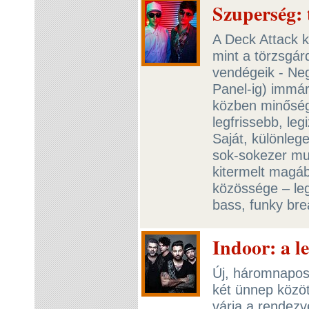
Szuperség: 
A Deck Attack k
mint a törzsgár
vendégeik - Neg
Panel-ig) immár
közben minőség
legfrissebb, le
Saját, különlege
sok-sokezer muz
kitermelt magáb
közössége – le
bass, funky bre
Indoor: a le
Új, háromnapos 
két ünnep közö
várja a rendezv