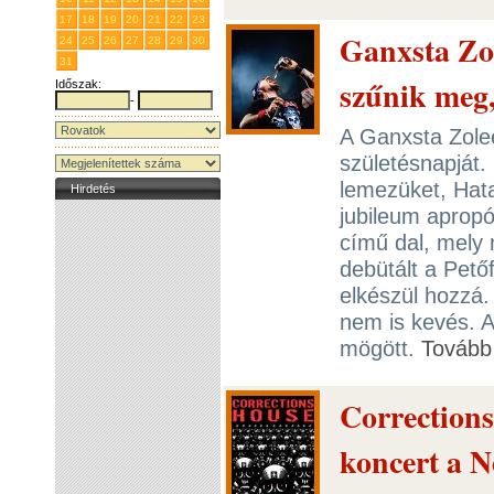
17
18
19
20
21
22
23
Ganxsta Zol
24
25
26
27
28
29
30
31
1
2
3
4
5
6
szűnik meg
Időszak:
-
A Ganxsta Zolee
születésnapját.
lemezüket, Hat
Hirdetés
jubileum apropó
című dal, mely 
debütált a Pető
elkészül hozzá.
nem is kevés. 
mögött.
Tovább
Correction
koncert a N