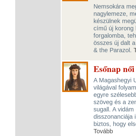
Nemsokára megj
nagylemeze, me
készülnek megü
című új korong
forgalomba, teh
összes új dalt 
& the Parazol.
Esőnap női
A Magashegyi U
világával folya
egyre szélesebb
szöveg és a ze
sugall. A vidá
disszonanciája i
biztos, hogy el
Tovább