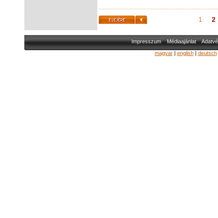
2
1
Impresszum
Médiaajánlat
Adatvé
magyar
|
english
|
deutsch