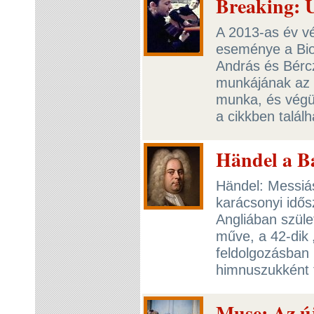
Breaking: Ú
A 2013-as év v
eseménye a Bio
András és Bérc
munkájának az 
munka, és végül
a cikkben találh
Händel a Ba
Händel: Messiá
karácsonyi idő
Angliában szüle
műve, a 42-dik 
feldolgozásban 
himnuszukként 
Muse: Az új