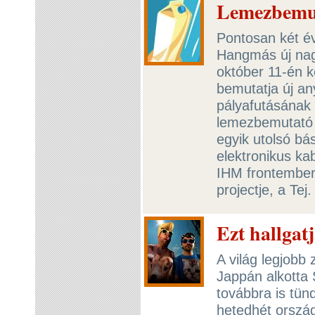
Lemezbemuta
Pontosan két é
Hangmás új nag
október 11-én 
bemutatja új an
pályafutásának 
lemezbemutató h
egyik utolsó bá
elektronikus ka
IHM frontember
projectje, a Tej
Ezt hallgat
A világ legjobb
Jappán alkotta S
továbbra is tü
hetedhét orszá