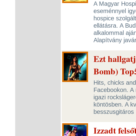
A Magyar Hospi
eseménnyel igye
hospice szolgál
ellátásra. A Bu
alkalommal aján
Alapítvány javá
Ezt hallgat
Bomb) Top
Hits, chicks and
Facebookon. A 
igazi rocksláge
köntösben. A k
besszusgitáros 
Izzadt fels