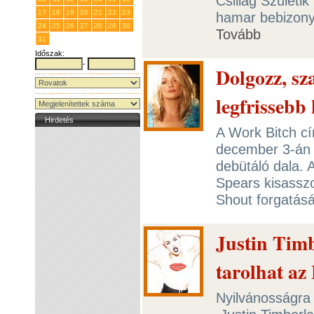
Csillag Születik
17
18
19
20
21
22
23
hamar bebizonyo
24
25
26
27
28
29
30
Tovább
31
1
2
3
4
5
6
Időszak:
-
Dolgozz, sz
legfrissebb 
Hirdetés
A Work Bitch c
december 3-án 
debütáló dala. 
Spears kisassz
Shout forgatásá
Justin Tim
tarolhat a
Nyilvánosságra 