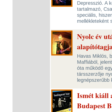
Depresszió. A ké
tartalmazó, Csa
speciális, his
mellékleteként 
Nyolc év ut
alapítótagj
Havas Miklós, b
Maffiából, jelen
óta működő együ
társszerzője ny
legnépszerűbb 
Ismét kiáll
Budapest B