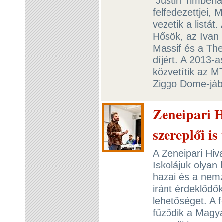
Justin Timberla
felfedezettjei,
vezetik a listát
Hősök, az Ivan 
Massif és a Th
díjért. A 2013
közvetítik az 
Ziggo Dome-jáb
Zeneipari H
szereplői is
A Zeneipari Hiva
Iskolájuk olyan
hazai és a nem
iránt érdeklődő
lehetőséget. A 
fűződik a Magya