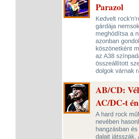
Parazol
Kedvelt rock’n’r
gárdája nemsok
meghódítsa a ne
azonban gondolt
köszönetként mé
az A38 színpadá
összeállított sz
dolgok várnak 
AB/CD: Véle
AC/DC-t én
A hard rock mű
nevében hasonl
hangzásban és k
dalait játsszák.