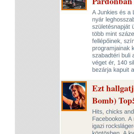
Pardonban
A Junkies és a 
nyár leghosszabb
születésnapját 
több mint száze
fellépőinek, sz
programjainak k
szabadtéri buli
véget ér, 140 s
bezárja kapuit 
Ezt hallgat
Bomb) Top
Hits, chicks and
Facebookon. A 
igazi rocksláge
köntösben. A k