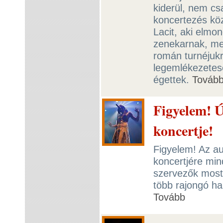
kiderül, nem csa
koncertezés köz
Lacit, aki elmo
zenekarnak, me
román turnéjukr
legemlékezetese
égettek.
Továb
Figyelem! Ú
koncertje!
Figyelem! Az a
koncertjére min
szervezők most 
több rajongó ha
Tovább