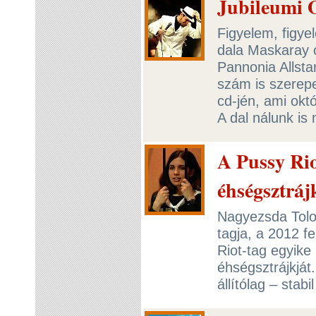
Jubileumi 
Figyelem, figye
dala Maskaray 
Pannonia Allst
szám is szerepe
cd-jén, ami okt
A dal nálunk is
A Pussy Rio
éhségsztráj
Nagyezsda Tolo
tagja, a 2012 f
Riot-tag egyike
éhségsztrájkját
állítólag – stabi