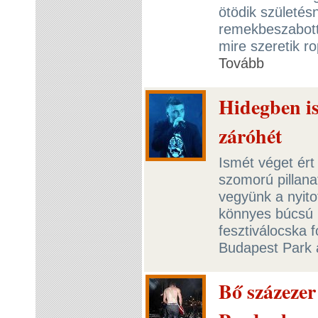
ötödik születés
remekbeszabott
mire szeretik r
Tovább
Hidegben is
záróhét
Ismét véget ért
szomorú pillana
vegyünk a nyito
könnyes búcsú 
fesztiválocska
Budapest Park 
Bő százezer