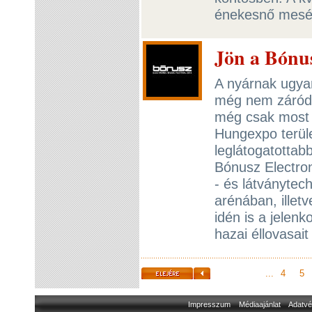
énekesnő mesél
Jön a Bónus
A nyárnak ugyan
még nem záródot
még csak most 
Hungexpo terül
leglátogatottab
Bónusz Electro
- és látványtec
arénában, illetv
idén is a jelenko
hazai éllovasait
...
4
5
Impresszum
Médiaajánlat
Adatvé