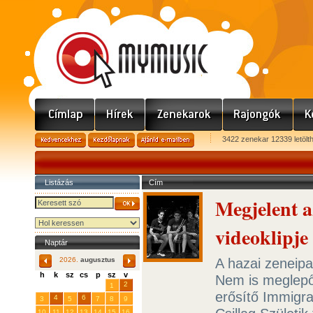
3422 zenekar 12339 letölt
Listázás
Cím
Megjelent a
videoklipje
Naptár
A hazai zeneip
2026.
augusztus
h
k
sz
cs
p
sz
v
Nem is meglepő,
29
31
2
27
28
30
1
erősítő Immigra
4
6
3
5
7
8
9
10
11
12
13
14
15
16