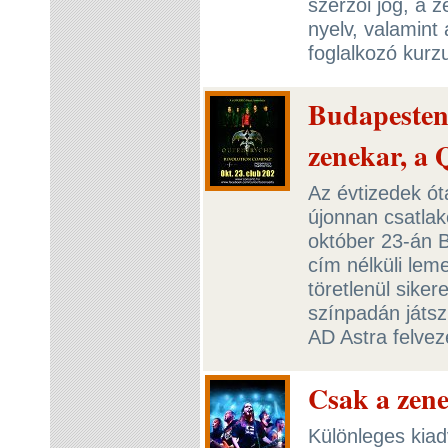
szerzői jog, a 
nyelv, valamint 
foglalkozó kur
Budapesten 
zenekar, a 
Az évtizedek ót
újonnan csatlak
október 23-án 
cím nélküli leme
töretlenül sike
színpadán játsz
AD Astra felve
Csak a zene
Különleges kiad