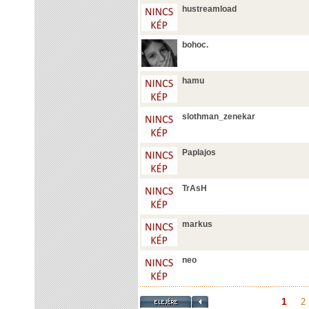
hustreamload
bohoc.
hamu
slothman_zenekar
Paplajos
TrAsH
markus
neo
1
2