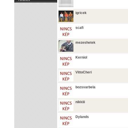
igricek
scafi
mezeshetek
Kerniol
VittoCheri
bozsvarbela
nikkiii
Dylands