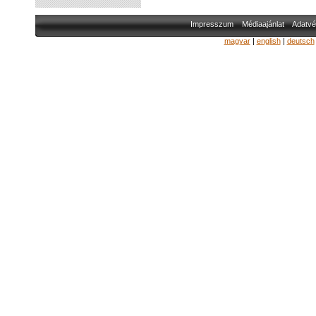
Impresszum
Médiaajánlat
Adatvé
magyar
|
english
|
deutsch