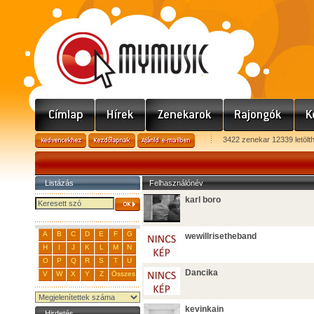
3422 zenekar 12339 letölt
Listázás
Felhasználónév
karl boro
A
B
C
D
E
F
G
wewillrisetheband
H
I
J
K
L
M
N
O
P
Q
R
S
T
U
Dancika
V
W
X
Y
Z
Összes
kevinkain
Hirdetés