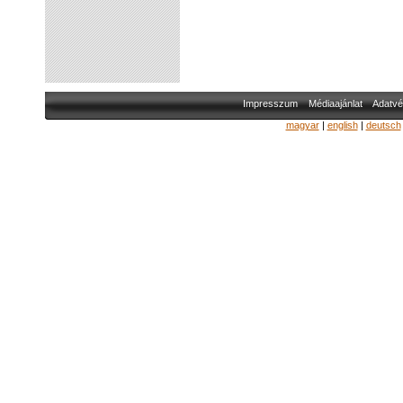
Impresszum
Médiaajánlat
Adatvé
magyar
|
english
|
deutsch