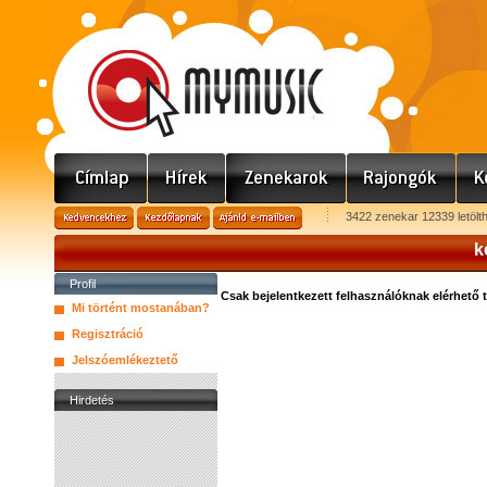
3422 zenekar 12339 letölt
k
Profil
Csak bejelentkezett felhasználóknak elérhető 
Mi történt mostanában?
Regisztráció
Jelszóemlékeztető
Hirdetés