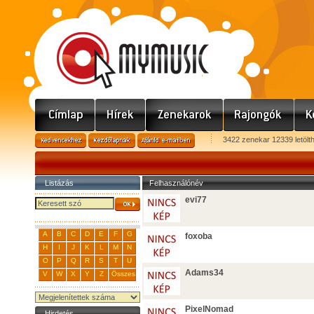
3422 zenekar 12339 letölt
Listázás
Felhasználónév
evi77
A
B
C
D
E
F
G
foxoba
H
I
J
K
L
M
N
O
P
Q
R
S
T
U
Adams34
V
W
X
Y
Z
Összes
PixelNomad
Hirdetés