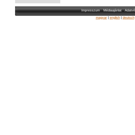
Impresszum
Médiaajánlat
Adatvé
magyar
|
english
|
deutsch