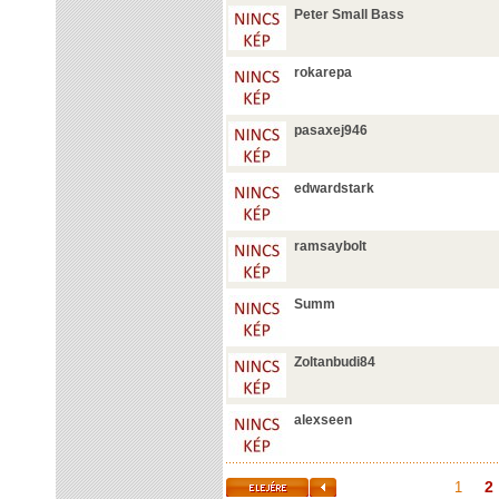
Peter Small Bass
rokarepa
pasaxej946
edwardstark
ramsaybolt
Summ
Zoltanbudi84
alexseen
2
1