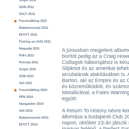
Sziget 2012
SZIN 2012
VOLT 2012
Fesztiválblog 2011
Balatonsound 2011
EFOTT 2011
Fishing on Orfű 2011
Hegyalja 2011
A júniusban megjelent albumo
borítót pedig az a Craig Howe
PaFe 2011
Csillagok háborújához is készí
Pohoda 2011
Slipknot és az amerikai tehe
Sziget 2011
arculatának alakításában is
SZIN 2011
Barton, aki az Empire és az
Volt 2011
és közreműködött, és számos
Fesztiválblog 2010
Metallicával, a Fates Warning
PEN 2010
együtt.
Stargarden 2010
A Return To History névre kere
Volt 2010
állomása a budapesti Club 2
Balatonsound 2010
napon, október 23-án játszik
EFOTT 2010
magyar fellépő, a Perfect Sy