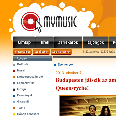
3422 zenekar 12339 letölt
Rovatok
Külföldi
Események
Hazai
2013. október 7.
Koncertbeszámoló
Budapesten játszik az am
Lemezkritika
Queensrÿche!
Interjú
Események
Gitársuli
TOP 5
Hónap zenekara