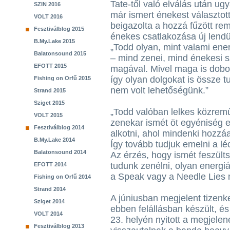
Tate-től való elválás után ug
SZIN 2016
már ismert énekest választott
VOLT 2016
beigazolta a hozzá fűzött re
Fesztiválblog 2015
énekes csatlakozása új lendü
B.My.Lake 2015
„Todd olyan, mint valami ener
Balatonsound 2015
– mind zenei, mind énekesi s
EFOTT 2015
magával. Mivel maga is dobos,
így olyan dolgokat is össze 
Fishing on Orfű 2015
nem volt lehetőségünk.”
Strand 2015
Sziget 2015
„Todd valóban lelkes közremű
VOLT 2015
zenekar ismét öt egyéniség
Fesztiválblog 2014
alkotni, ahol mindenki hozzá
B.My.Lake 2014
Így tovább tudjuk emelni a léc
Balatonsound 2014
Az érzés, hogy ismét feszülts
tudunk zenélni, olyan energiá
EFOTT 2014
a Speak vagy a Needle Lies 
Fishing on Orfű 2014
Strand 2014
A júniusban megjelent tizenke
Sziget 2014
ebben felállásban készült, és
VOLT 2014
23. helyén nyitott a megjelen
Fesztiválblog 2013