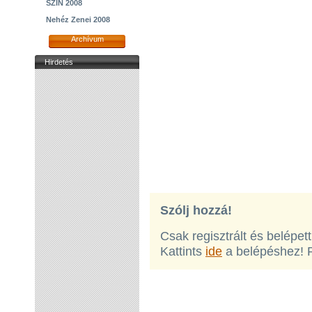
SZIN 2008
Nehéz Zenei 2008
Archívum
Hirdetés
Szólj hozzá!
Csak regisztrált és belépet
Kattints
ide
a belépéshez! 