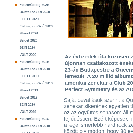
Fesztiválblog 2020
Balatonsound 2020
EFOTT 2020
Fishing on Orfű 2020
Strand 2020
Sziget 2020
SZIN 2020
VOLT 2020
Az évtizedek óta közösen z
Fesztiválblog 2019
újonnan csatlakozott ének
23-án Budapestre a Queensr
Balatonsound 2019
lemezét. A 20 millió albumo
EFOTT 2019
amerikai zenekar a Club 20
Fishing on Orfű 2019
Perfect Symmetry és az AD 
Strand 2019
Sziget 2019
Saját bevallásuk szerint a Q
SZIN 2019
zenekar sikerének egyetlen t
ez az együttes sohasem áll 
VOLT 2019
fejlődésben. Ezért képesek
Fesztiválblog 2018
a legelismertebb hard rock 
Balatonsound 2018
között oly módon, hogy 30 év