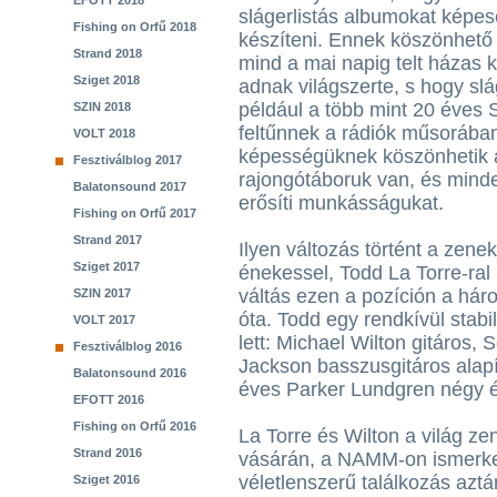
EFOTT 2018
slágerlistás albumokat képe
Fishing on Orfű 2018
készíteni. Ennek köszönhető 
Strand 2018
mind a mai napig telt házas 
Sziget 2018
adnak világszerte, s hogy slá
például a több mint 20 éves S
SZIN 2018
feltűnnek a rádiók műsorába
VOLT 2018
képességüknek köszönhetik az
Fesztiválblog 2017
rajongótáboruk van, és mind
Balatonsound 2017
erősíti munkásságukat.
Fishing on Orfű 2017
Strand 2017
Ilyen változás történt a zene
Sziget 2017
énekessel, Todd La Torre-ral 
váltás ezen a pozíción a hár
SZIN 2017
óta. Todd egy rendkívül stab
VOLT 2017
lett: Michael Wilton gitáros,
Fesztiválblog 2016
Jackson basszusgitáros alapí
Balatonsound 2016
éves Parker Lundgren négy é
EFOTT 2016
Fishing on Orfű 2016
La Torre és Wilton a világ 
Strand 2016
vásárán, a NAMM-on ismerked
véletlenszerű találkozás aztá
Sziget 2016