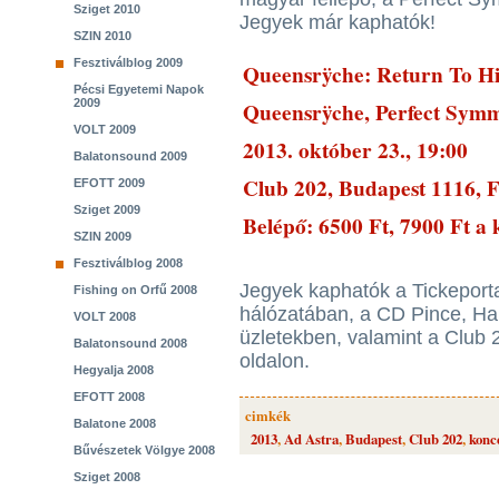
Sziget 2010
Jegyek már kaphatók!
SZIN 2010
Fesztiválblog 2009
Queensrÿche: Return To Hi
Pécsi Egyetemi Napok
2009
Queensrÿche, Perfect Sym
VOLT 2009
2013. október 23., 19:00
Balatonsound 2009
Club 202, Budapest 1116, F
EFOTT 2009
Sziget 2009
Belépő: 6500 Ft, 7900 Ft a
SZIN 2009
Fesztiválblog 2008
Jegyek kaphatók a Tickeporta
Fishing on Orfű 2008
hálózatában, a CD Pince, 
VOLT 2008
üzletekben, valamint a Club
Balatonsound 2008
oldalon.
Hegyalja 2008
EFOTT 2008
cimkék
Balatone 2008
2013
,
Ad Astra
,
Budapest
,
Club 202
,
konc
Bűvészetek Völgye 2008
Sziget 2008