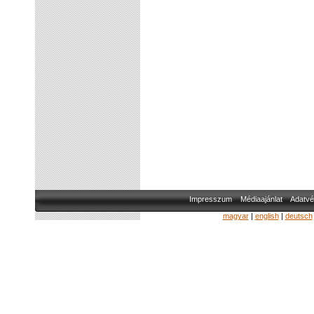
Impresszum
Médiaajánlat
Adatvé
magyar
|
english
|
deutsch