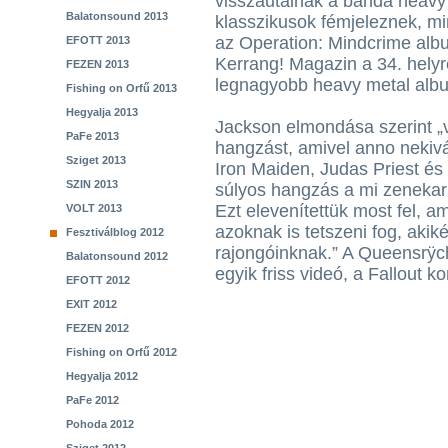
visszautalnak a banda heavy 
Balatonsound 2013
klasszikusok fémjeleznek, m
az Operation: Mindcrime alb
EFOTT 2013
Kerrang! Magazin a 34. helyr
FEZEN 2013
legnagyobb heavy metal albu
Fishing on Orfű 2013
Hegyalja 2013
Jackson elmondása szerint „v
PaFe 2013
hangzást, amivel anno nekiv
Sziget 2013
Iron Maiden, Judas Priest és
SZIN 2013
súlyos hangzás a mi zenekaru
Ezt elevenítettük most fel, a
VOLT 2013
azoknak is tetszeni fog, akik
Fesztiválblog 2012
rajongóinknak.” A Queensrÿch
Balatonsound 2012
egyik friss videó, a Fallout ko
EFOTT 2012
EXIT 2012
FEZEN 2012
Fishing on Orfű 2012
Hegyalja 2012
PaFe 2012
Pohoda 2012