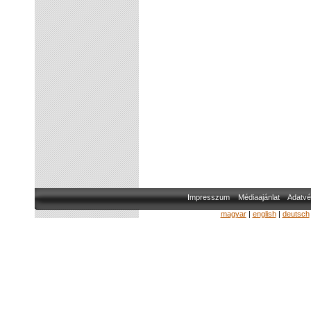
Impresszum
Médiaajánlat
Adatvé
magyar
|
english
|
deutsch