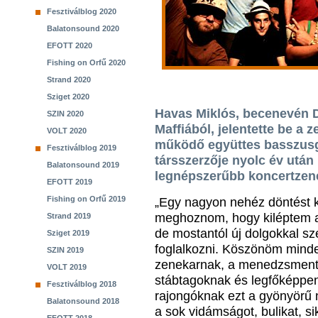
Fesztiválblog 2020
Balatonsound 2020
EFOTT 2020
Fishing on Orfű 2020
Strand 2020
Sziget 2020
Havas Miklós, becenevén Do
SZIN 2020
Maffiából, jelentette be a 
VOLT 2020
működő együttes basszusgi
Fesztiválblog 2019
társszerzője nyolc év után
Balatonsound 2019
legnépszerűbb koncertzene
EFOTT 2019
Fishing on Orfű 2019
„Egy nagyon nehéz döntést ke
meghoznom, hogy kiléptem 
Strand 2019
de mostantól új dolgokkal sz
Sziget 2019
foglalkozni. Köszönöm minde
SZIN 2019
zenekarnak, a menedzsment
VOLT 2019
stábtagoknak és legfőképpe
Fesztiválblog 2018
rajongóknak ezt a gyönyörű n
Balatonsound 2018
a sok vidámságot, bulikat, si