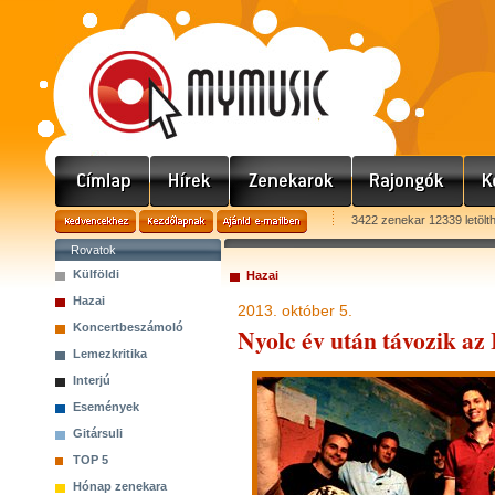
3422 zenekar 12339 letölt
Rovatok
Külföldi
Hazai
Hazai
2013. október 5.
Koncertbeszámoló
Nyolc év után távozik az 
Lemezkritika
Interjú
Események
Gitársuli
TOP 5
Hónap zenekara