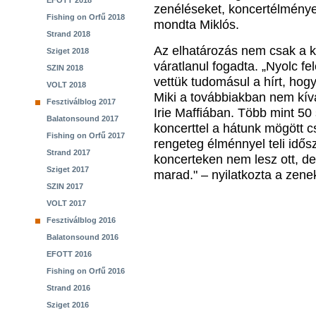
EFOTT 2018
zenéléseket, koncertélménye
Fishing on Orfű 2018
mondta Miklós.
Strand 2018
Az elhatározás nem csak a kö
Sziget 2018
váratlanul fogadta. „Nyolc f
SZIN 2018
vettük tudomásul a hírt, hog
VOLT 2018
Miki a továbbiakban nem kíván
Fesztiválblog 2017
Irie Maffiában. Több mint 50 
Balatonsound 2017
koncerttel a hátunk mögött 
Fishing on Orfű 2017
rengeteg élménnyel teli idősz
Strand 2017
koncerteken nem lesz ott, de 
Sziget 2017
marad." – nyilatkozta a zene
SZIN 2017
VOLT 2017
Fesztiválblog 2016
Balatonsound 2016
EFOTT 2016
Fishing on Orfű 2016
Strand 2016
Sziget 2016