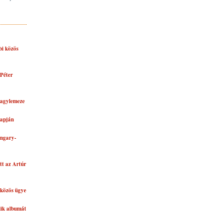
bi közös
Péter
nagylemeze
lapján
ungary-
tt az Artúr
közös ügye
dik albumát