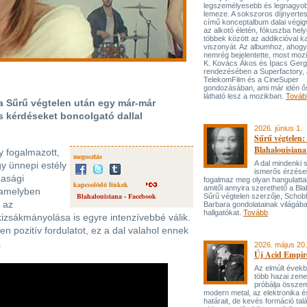
legszemélyesebb és legnagyo
lemeze. A sokszoros díjnyert
című konceptalbum dalai végi
az alkotó életén, fókuszba hel
többek között az addikcióval k
viszonyát. Az albumhoz, ahog
nemrég bejelentette, most mozi
K. Kovács Ákos és Ipacs Gerg
rendezésében a Superfactory, 
TelekomFilm és a CineSuper
gondozásában, ami már idén ő
látható lesz a mozikban.
Továb
a Sűrű végtelen után egy már-már
s kérdéseket boncolgató dallal
2026. június 1.
Sűrű végtelen: 
Blahalouisiana
y fogalmazott,
megosztás
A dal mindenki
gy ünnepi estély
ismerős érzése
dasági
fogalmaz meg olyan hangulattal
kapcsolódó linkek
amitől annyira szerethető a Bla
 amelyben
Blahalouisiana - Facebook
Sűrű végtelen szerzője, Schob
 az
Barbara gondolatainak világába
hallgatókat.
Tovább
izsákmányolása is egyre intenzívebbé válik.
en pozitív fordulatot, ez a dal valahol ennek
.
2026. május 20.
Új Acid Empire
Az elmúlt évek
több hazai zen
próbálja össze
modern metal, az elektronika é
határait, de kevés formáció tal