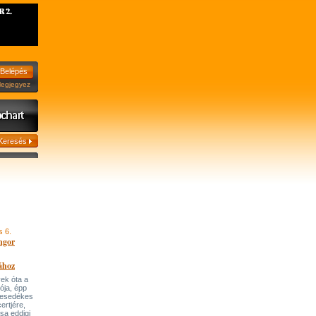
jegyez
s 6.
ngor
ához
ek óta a
tója, épp
 esedékes
ertjére,
ása eddigi