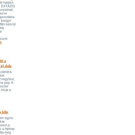
bb hatású
es EXTÁZIS
gvezetnek
yezve
apcsolatos
y bongor
film készül
ely
a
sszel
b
itt a
 új dala
 számára
ket
 vegyítve,
ha-pop. A
locher
 hívja a
 klip
ben egyre
ekar
mosni a
s a hiphop
álta meg