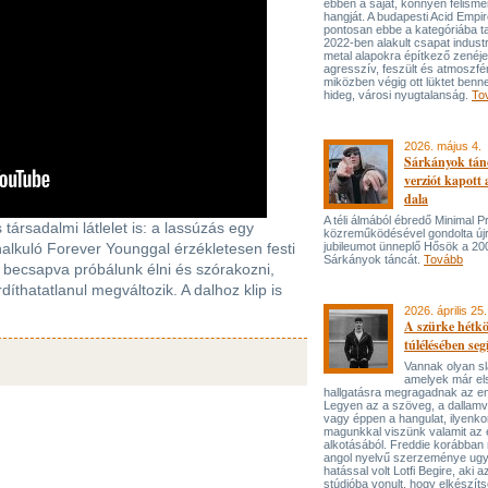
ebben a saját, könnyen felisme
hangját. A budapesti Acid Empi
pontosan ebbe a kategóriába ta
2022-ben alakult csapat industr
metal alapokra építkező zenéj
agresszív, feszült és atmoszfé
miközben végig ott lüktet benne
hideg, városi nyugtalanság.
To
2026. május 4.
Sárkányok tán
verziót kapott
dala
A téli álmából ébredő Minimal P
társadalmi látlelet is: a lassúzás egy
közreműködésével gondolta újr
halkuló Forever Younggal érzékletesen festi
jubileumot ünneplő Hősök a 20
Sárkányok táncát.
Tovább
 becsapva próbálunk élni és szórakozni,
íthatatlanul megváltozik. A dalhoz klip is
2026. április 25.
A szürke hétk
túlélésében seg
Vannak olyan s
amelyek már el
hallgatásra megragadnak az e
Legyen az a szöveg, a dallam
vagy éppen a hangulat, ilyenko
magunkkal viszünk valamit az 
alkotásából. Freddie korábban 
angol nyelvű szerzeménye ugy
hatással volt Lotfi Begire, aki 
stúdióba vonult, hogy elkészíts