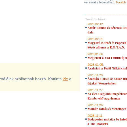
verzióját a felvételhez.
Tovább
További hírek
2026.02.12.
Artúr Rambo és Bérczesi Ro
dala
2026.02.01.
Mogyoró Kornél és Papesch 
közös albuma a R.O.T.A.N.
2026.01.06.
Megjelent a Vad Fruttik új 
2026.01.05.
Azahriah a Fedél Nélkül cím
2025.11.28.
sználóink szólhatnak hozzá. Kattints
ide
a
Átadták a 2025-ös Music H
díjakat Veszprémben
2025.11.27.
Az élet a legjobb: megérkeze
Rambo első nagylemeze
2025.11.26.
Molnár Tamás és Mehringer 
2025.11.11.
Budapesten mutatja be hete
a The Trousers