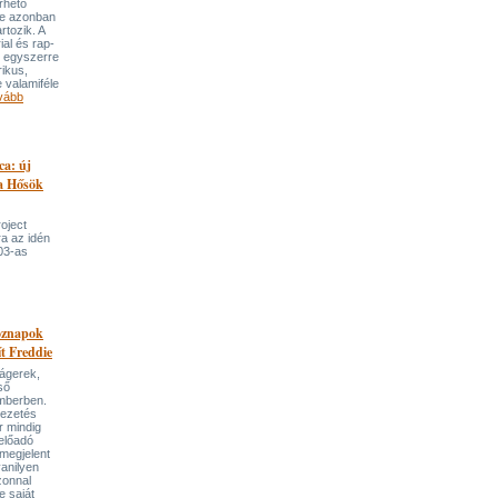
rhető
re azonban
rtozik. A
ial és rap-
e egyszerre
rikus,
 valamiféle
vább
ca: új
 a Hősök
roject
a az idén
03-as
öznapok
ít Freddie
lágerek,
ső
mberben.
vezetés
r mindig
előadó
megjelent
anilyen
azonnal
e saját