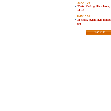
2025.10.29.
Hősök: Csak gyűlik a harag, 
soknál
2025.10.28.
Lil Frakk szerint nem minde
end
Archívum