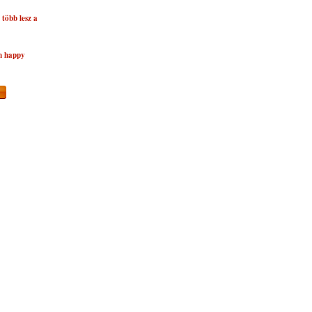
több lesz a
n happy