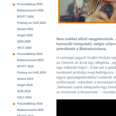
Fesztiválblog 2020
Balatonsound 2020
EFOTT 2020
Fishing on Orfű 2020
Strand 2020
Sziget 2020
Nem sokkal előző megjelenésük, 
SZIN 2020
karneváli hangulatú, mégis súlyo
VOLT 2020
jelentkezik a Blahalouisiana.
Fesztiválblog 2019
A szöveget jegyző Szajkó András úg
Balatonsound 2019
az Úszunk az árral egy allegória, „e
EFOTT 2019
egy süllyedő hajón”. A dal azt a gaz
rendszert próbálja meg feldolgozni,
Fishing on Orfű 2019
egyre igazságtalanabbul oszlanak el
Strand 2019
erőforrások, miközben a természet k
Sziget 2019
„Nehezen tudok elképzelni egy hirtel
SZIN 2019
az érzésnek a lenyomata” – mondta
VOLT 2019
Fesztiválblog 2018
Balatonsound 2018