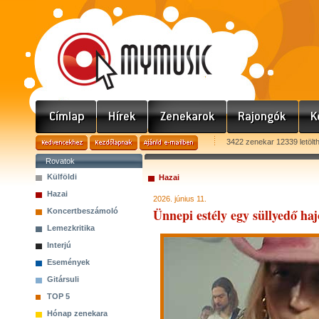
3422 zenekar 12339 letölt
Rovatok
Külföldi
Hazai
Hazai
2026. június 11.
Ünnepi estély egy süllyedő haj
Koncertbeszámoló
Lemezkritika
Interjú
Események
Gitársuli
TOP 5
Hónap zenekara