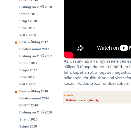
EFOTT 2018
Fishing on Orfű 2018
Strand 2018
Sziget 2018
SZIN 2018
VOLT 2018
Fesztiválblog 2017
Balatonsound 2017
Fishing on Orfű 2017
Az Úszunk az árral így személyes és 
Strand 2017
süllyedő táncparketten a háttérben 
Sziget 2017
fel a képet arról, ahogyan magunkat
SZIN 2017
miközben körülöttük valami visszaford
készült Vadas Géza rendezésében.
VOLT 2017
Fesztiválblog 2016
cimkék
Balatonsound 2016
Blahalouisiana
,
újdonság!
EFOTT 2016
Fishing on Orfű 2016
Strand 2016
Sziget 2016