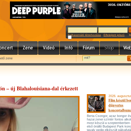
Felhasználó létrehozása
Elfelejtett jelszó
Meg
hető zene
ón – új Blahalouisiana-dal érkezett
2026. augusztu
Film készül bo
díjnyertes
konceptalbum
Berta Csongor, azaz bongor év
hazai zenei színtér fontos alko
most készül a szeptemberben
első önálló Budapest Park konc
tavaly pedig elkészült pályafut