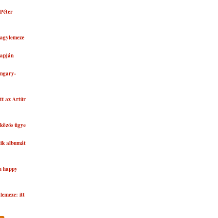
Péter
nagylemeze
lapján
ungary-
tt az Artúr
közös ügye
dik albumát
n happy
lemeze: itt