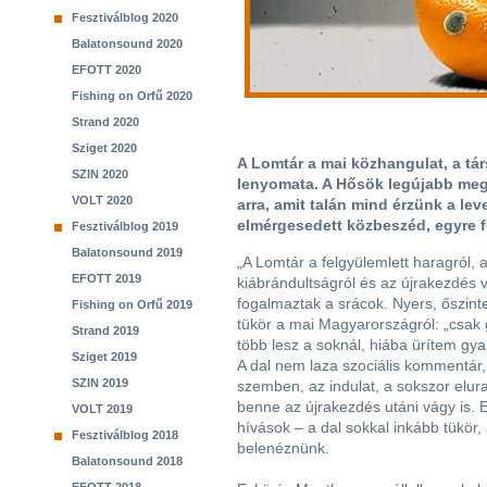
Fesztiválblog 2020
Balatonsound 2020
EFOTT 2020
Fishing on Orfű 2020
Strand 2020
Sziget 2020
A Lomtár a mai közhangulat, a tár
SZIN 2020
lenyomata. A Hősök legújabb meg
VOLT 2020
arra, amit talán mind érzünk a le
elmérgesedett közbeszéd, egyre f
Fesztiválblog 2019
Balatonsound 2019
„A Lomtár a felgyülemlett haragról, 
EFOTT 2019
kiábrándultságról és az újrakezdés v
fogalmaztak a srácok. Nyers, őszint
Fishing on Orfű 2019
tükör a mai Magyarországról: „csak 
Strand 2019
több lesz a soknál, hiába ürítem gya
Sziget 2019
A dal nem laza szociális kommentár,
SZIN 2019
szemben, az indulat, a sokszor elura
benne az újrakezdés utáni vágy is.
VOLT 2019
hívások – a dal sokkal inkább tükör
Fesztiválblog 2018
belenéznünk.
Balatonsound 2018