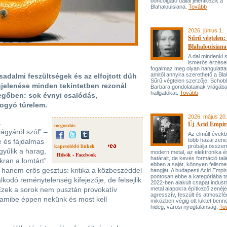
boncolgató dallal jelentkezik a
Blahalouisiana.
Tovább
2026. június 1.
Sűrű végtelen: 
Blahalouisiana
A dal mindenki
ismerős érzése
fogalmaz meg olyan hangulattal
amitől annyira szerethető a Bla
sadalmi feszültségek és az elfojtott düh
Sűrű végtelen szerzője, Schob
jelenése minden tekintetben rezonál
Barbara gondolatainak világába
hallgatókat.
Tovább
vegőben: sok évnyi csalódás,
ogyó türelem.
2026. május 20.
a
Új Acid Empire
megosztás
ágyáról szól” –
Az elmúlt évek
több hazai zen
e és fájdalmas
kapcsolódó linkek
próbálja össze
gyűlik a harag,
modern metal, az elektronika é
Hősök - Facebook
határait, de kevés formáció tal
kran a lomtárt”.
ebben a saját, könnyen felisme
 hanem erős gesztus: kritika a közbeszéddel
hangját. A budapesti Acid Empi
pontosan ebbe a kategóriába ta
lkodó reménytelenség kifejezője, de felsejlik
2022-ben alakult csapat industr
 Ezek a sorok nem pusztán provokatív
metal alapokra építkező zenéj
agresszív, feszült és atmoszfé
, amibe éppen nekünk és most kell
miközben végig ott lüktet benne
hideg, városi nyugtalanság.
To