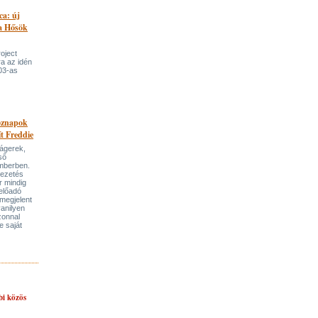
ca: új
 a Hősök
roject
a az idén
03-as
öznapok
ít Freddie
lágerek,
ső
mberben.
vezetés
r mindig
előadó
megjelent
anilyen
azonnal
e saját
bi közös