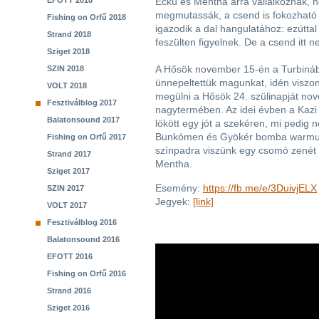
EFOTT 2018
Eckü és Mentha arra vállalkoznak, h
megmutassák, a csend is fokozható 
Fishing on Orfű 2018
igazodik a dal hangulatához: ezútt
Strand 2018
feszülten figyelnek. De a csend itt 
Sziget 2018
A Hősök november 15-én a Turbináb
SZIN 2018
ünnepeltettük magunkat, idén viszo
VOLT 2018
megülni a Hősök 24. szülinapját no
Fesztiválblog 2017
nagytermében. Az idei évben a Kazi 
Balatonsound 2017
lökött egy jót a szekéren, mi pedig 
Bunkómen és Gyökér bomba warmup s
Fishing on Orfű 2017
színpadra viszünk egy csomó zenét 
Strand 2017
Mentha.
Sziget 2017
Esemény:
https://fb.me/e/3DuivjELX
SZIN 2017
Jegyek:
[link]
VOLT 2017
Fesztiválblog 2016
Balatonsound 2016
EFOTT 2016
Fishing on Orfű 2016
Strand 2016
Sziget 2016