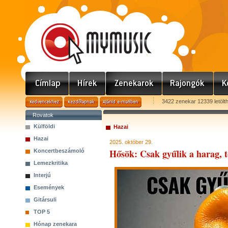
3422 zenekar 12339 letölt
Rovatok
Külföldi
Hazai
Hazai
2025. október 29.
Hősök: Csak gyűlik a harag, t
Koncertbeszámoló
Lemezkritika
Interjú
Események
Gitársuli
TOP 5
Hónap zenekara