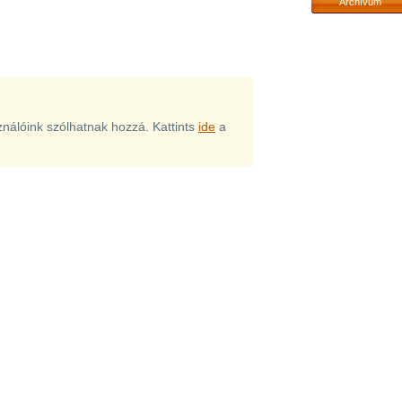
Archívum
sználóink szólhatnak hozzá. Kattints
ide
a