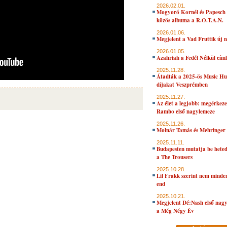
2026.02.01.
Mogyoró Kornél és Papesch 
közös albuma a R.O.T.A.N.
2026.01.06.
Megjelent a Vad Fruttik új 
2026.01.05.
Azahriah a Fedél Nélkül cím
2025.11.28.
Átadták a 2025-ös Music H
díjakat Veszprémben
2025.11.27.
Az élet a legjobb: megérkeze
Rambo első nagylemeze
2025.11.26.
Molnár Tamás és Mehringer 
2025.11.11.
Budapesten mutatja be hete
a The Trousers
2025.10.28.
Lil Frakk szerint nem minde
end
2025.10.21.
Megjelent Dé:Nash első nagy
a Még Négy Év