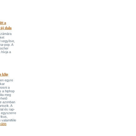
itt a
 új dala
 számára
ket
 vegyítve,
ha-pop. A
locher
 hívja a
 klip
ben egyre
ekar
mosni a
s a hiphop
álta meg
rhető
re azonban
rtozik. A
ial és rap-
e egyszerre
rikus,
 valamiféle
vább