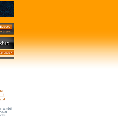
jegyez
egy
 – új
-dal
k, a Sűrű
neváli
seket