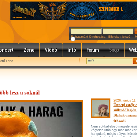
Felhasználó létrehozása
Elfelejtett jelszó
Meg
hető zene
öbb lesz a soknál
2026. június 11.
Ünnepi estély 
süllyedő hajón
Blahalouisiana
érkezett
Nem sokkal előző megjelenésü
végtelen után egy már-már kar
hangulatú, mégis súlyos kérdé