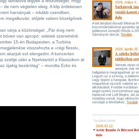
ogy láthatóvá tegyék a feszültséget, hogy
2026. május 4.
– de nem végtelen ideig. A klip érdekesen
Sárkányok tán
verziót kapott
al nem harsányak – inkább csendben,
dala
nem megalkuvás: előjele valami közelgőnek.
A téli álmából ébredő Minimal P
közreműködésével gondolta újr
an várja a közönséget. „Pár évig nem
jubileumot ünneplő Hősök a 20
Sárkányok táncát.
Tovább
nt bőven van apropó: veletek szeretnénk
vember 15-én Budapesten, a Turbina
megjelenése visszahozta a »régi flesst«,
2026. április 25.
A szürke hétk
nem akarjuk ezt elengedni. A koncerten
túlélésében seg
zettje után a Nyelvtantól a Klasszikon át
az újakig bezárólag” – mondta Eckü és
Vannak olyan s
amelyek már el
hallgatásra megragadnak az e
Legyen az a szöveg, a dallam
vagy éppen a hangulat, ilyenko
magunkkal viszünk valamit az 
alkotásából. Freddie korábban 
angol nyelvű szerzeménye ugy
hatással volt Lotfi Begire, aki 
stúdióba vonult, hogy elkészíts
verzióját a felvételhez.
Tovább
További hírek
2026.02.12.
Artúr Rambo és Bérczesi Ro
dala