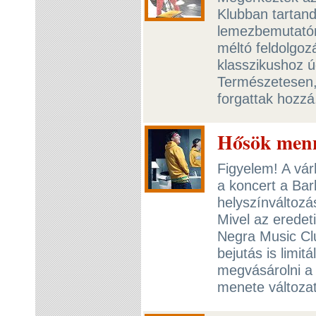
Klubban tartand
lemezbemutatóra
méltó feldolgoz
klasszikushoz ú
Természetesen,
forgattak hozz
Hősök menn
Figyelem! A vár
a koncert a Bar
helyszínváltozá
Mivel az eredet
Negra Music Cl
bejutás is limit
megvásárolni a 
menete változa