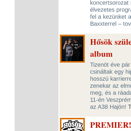
koncertsorozat
élvezetes progr
fel a kezünket 
Baxxterrel – to
Hősök szüle
album
Tizenöt éve pár
csináltak egy h
hosszú karrierr
zenekar az elmú
meg, és a ráad
11-én Veszpré
az A38 Hajón!
PREMIER! 