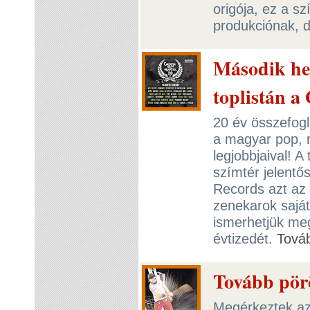
origója, ez a s
produkciónak, de
Második he
toplistán a
20 év összefogl
a magyar pop, 
legjobbjaival! A
szímtér jelentős
Records azt az
zenekarok saját
ismerhetjük meg
évtizedét.
Tová
Tovább pör
Megérkeztek az