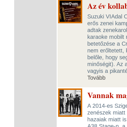
Az év kolla
Suzuki VIAdal C
erős zenei kamp
adtak zenekaro
karaoke mobilt 
betetőzése a C
nem erőltetett,
belőle, hogy se
minőségit). Az 
vagyis a pikant
Tovább
Vannak mag
A 2014-es Szige
zenészek miatt 
hazaiak miatt 
A38 Stage-n, a