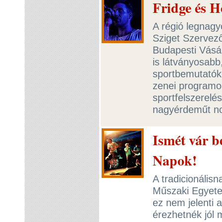
Fridge és 
A régió legnag
Sziget Szervező
Budapesti Vásár
is látványosabb
sportbemutatókk
zenei programok
sportfelszerelés
nagyérdeműt no
Ismét vár 
Napok!
A tradicionális
Műszaki Egyetem
ez nem jelenti a
érezhetnék jól 