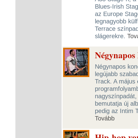
Blues-Irish St
az Europe Stage
legnagyobb külf
Terrace színpa
slágerekre.
Tov
Négynapos k
Négynapos konce
legújabb szaba
Track. A május 
programfolyamba
nagyszínpadát, 
bemutatja új a
pedig az Intim T
Tovább
Hip-hop vo