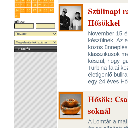
17
18
19
20
21
22
23
Szülinapi 
24
25
26
27
28
29
30
31
1
2
3
4
5
6
Hősökkel
Időszak:
-
November 15-én
készülnek. Az e
közös ünneplésr
Hirdetés
klasszikusok me
készül, hogy ig
Turbina falai kö
életigenlő buli
egy 24 éves Hő
Hősök: Csak
soknál
A Lomtár a mai 