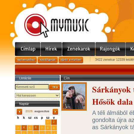
3422 zenekar 12339 letölt
Listázás
Cím
Sárkányok t
Hősök dala
Naptár
A téli álmából 
2026.
augusztus
h
k
sz
cs
p
sz
v
gondolta újra a
29
31
2
27
28
30
1
as Sárkányok t
4
6
3
5
7
8
9
10
11
12
13
14
15
16