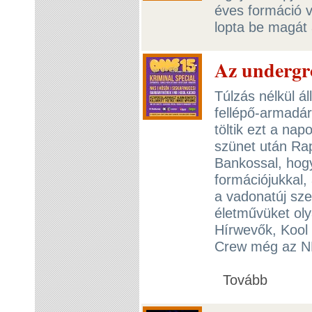
éves formáció v
lopta be magát
Az undergr
Túlzás nélkül ál
fellépő-armadá
töltik ezt a nap
szünet után Rap
Bankossal, hogy
formációjukkal,
a vadonatúj sz
életművüket oly
Hírwevők, Kool
Crew még az NKS
Tovább