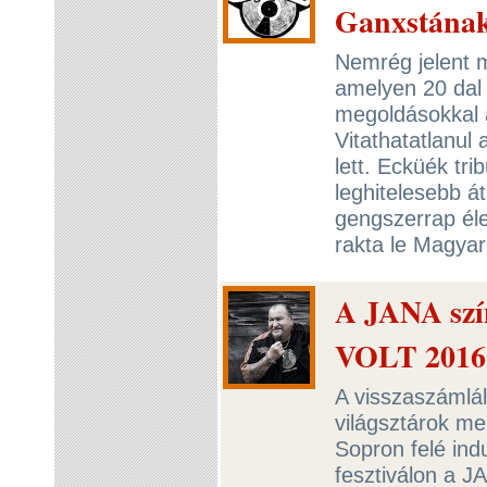
Ganxstána
Nemrég jelent 
amelyen 20 dal 
megoldásokkal 
Vitathatatlanul
lett. Ecküék tri
leghitelesebb át
gengszerrap éle
rakta le Magya
A JANA szín
VOLT 2016
A visszaszámlál
világsztárok me
Sopron felé ind
fesztiválon a J