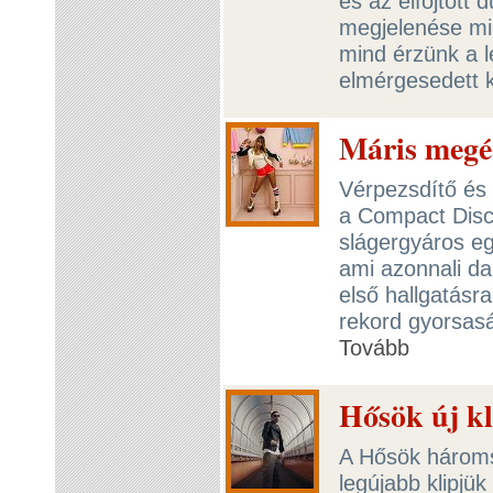
és az elfojtott
megjelenése min
mind érzünk a l
elmérgesedett 
Máris megér
Vérpezsdítő és
a Compact Disc
slágergyáros egy
ami azonnali d
első hallgatásra
rekord gyorsasá
Tovább
Hősök új kl
A Hősök hároms
legújabb klipjü