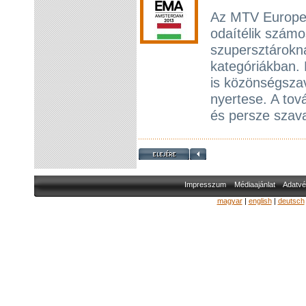
Az MTV Europe
odaítélik szám
szupersztárokna
kategóriákban.
is közönségszava
nyertese. A tová
és persze szava
Impresszum
Médiaajánlat
Adatvé
magyar
|
english
|
deutsch