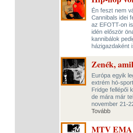
Én feszt nem vá
Cannibals idei 
az EFOTT-on is 
idén először ön
kannibálok ped
házigazdaként i
Zenék, ami
Európa egyik le
extrém hó-sport
Fridge fellépői 
de mára már tel
november 21-22
Tovább
MTV EMA 20