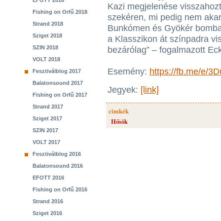
EFOTT 2018
Kazi megjelenése visszahozta 
Fishing on Orfű 2018
szekéren, mi pedig nem akar
Strand 2018
Bunkómen és Gyökér bomba w
Sziget 2018
a Klasszikon át színpadra v
SZIN 2018
bezárólag” – fogalmazott Ec
VOLT 2018
Esemény:
https://fb.me/e/3
Fesztiválblog 2017
Balatonsound 2017
Jegyek:
[link]
Fishing on Orfű 2017
Strand 2017
cimkék
Sziget 2017
Hősök
SZIN 2017
VOLT 2017
Fesztiválblog 2016
Balatonsound 2016
EFOTT 2016
Fishing on Orfű 2016
Strand 2016
Sziget 2016