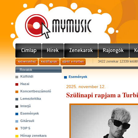
3422 zenekar 12339 letölt
Rovatok
Külföldi
Események
Hazai
2025. november 12.
Koncertbeszámoló
Szülinapi rapjam a Turb
Lemezkritika
Interjú
Események
Gitársuli
TOP 5
Hónap zenekara