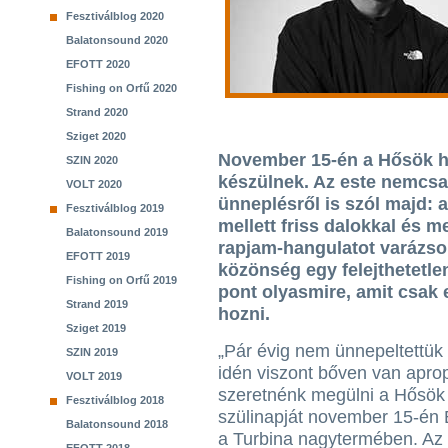
Fesztiválblog 2020
Balatonsound 2020
EFOTT 2020
Fishing on Orfű 2020
Strand 2020
Sziget 2020
November 15-én a Hősök ha
SZIN 2020
készülnek. Az este nemcsa
VOLT 2020
ünneplésről is szól majd: 
Fesztiválblog 2019
mellett friss dalokkal és m
Balatonsound 2019
rapjam-hangulatot varázsol
EFOTT 2019
közönség egy felejthetetlen
Fishing on Orfű 2019
pont olyasmire, amit csak
Strand 2019
hozni.
Sziget 2019
„Pár évig nem ünnepeltettük
SZIN 2019
idén viszont bőven van aprop
VOLT 2019
szeretnénk megülni a Hősök
Fesztiválblog 2018
szülinapját november 15-én
Balatonsound 2018
a Turbina nagytermében. Az 