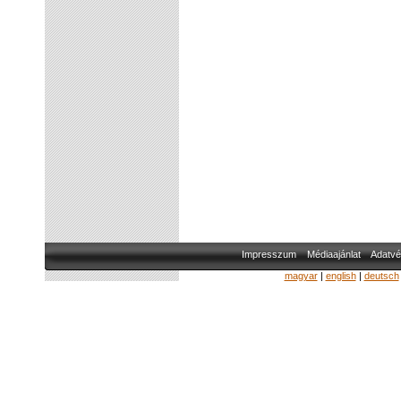
Impresszum
Médiaajánlat
Adatvé
magyar
|
english
|
deutsch