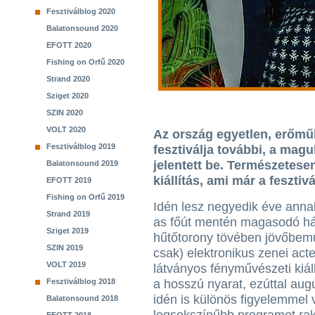
Fesztiválblog 2020
Balatonsound 2020
EFOTT 2020
Fishing on Orfű 2020
Strand 2020
Sziget 2020
SZIN 2020
VOLT 2020
Az ország egyetlen, erőmű
Fesztiválblog 2019
fesztiválja további, a mag
jelentett be. Természetese
Balatonsound 2019
kiállítás, ami már a fesztivá
EFOTT 2019
Fishing on Orfű 2019
Idén lesz negyedik éve anna
Strand 2019
as főút mentén magasodó h
Sziget 2019
hűtőtorony tövében jövőbem
SZIN 2019
csak) elektronikus zenei act
VOLT 2019
látványos fényművészeti kiáll
Fesztiválblog 2018
a hosszú nyarat, ezúttal aug
idén is különös figyelemmel v
Balatonsound 2018