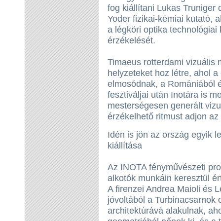
fog kiállítani Lukas Truniger
Yoder fizikai-kémiai kutató, 
a légköri optika technológiai 
érzékelését.
Timaeus rotterdami vizuális 
helyzeteket hoz létre, ahol a d
elmosódnak, a Romániából é
fesztiváljai után Inotára is m
mesterségesen generált vizuá
érzékelhető ritmust adjon az
Idén is jön az ország egyik 
kiállítása
Az INOTA fényművészeti prog
alkotók munkáin keresztül ért
A firenzei Andrea Maioli és
jóvoltából a Turbinacsarnok o
architektúrává alakulnak, aho