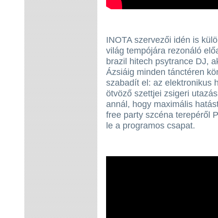
INOTA szervezői idén is külön
világ tempójára rezonáló el
brazil hitech psytrance DJ, 
Ázsiáig minden tánctéren kö
szabadít el: az elektronikus 
ötvöző szettjei zsigeri utaz
annál, hogy maximális hatás
free party szcéna terepéről 
le a programos csapat.