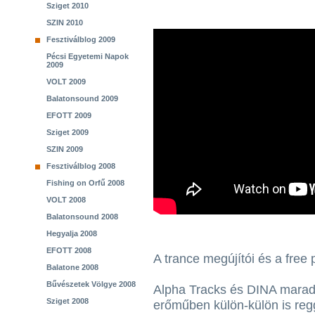
Sziget 2010
SZIN 2010
Fesztiválblog 2009
Pécsi Egyetemi Napok
2009
VOLT 2009
Balatonsound 2009
EFOTT 2009
Sziget 2009
SZIN 2009
Fesztiválblog 2008
Fishing on Orfű 2008
VOLT 2008
Balatonsound 2008
Hegyalja 2008
EFOTT 2008
A trance megújítói és a free
Balatone 2008
Bűvészetek Völgye 2008
Alpha Tracks és DINA marad
Sziget 2008
erőműben külön-külön is regg