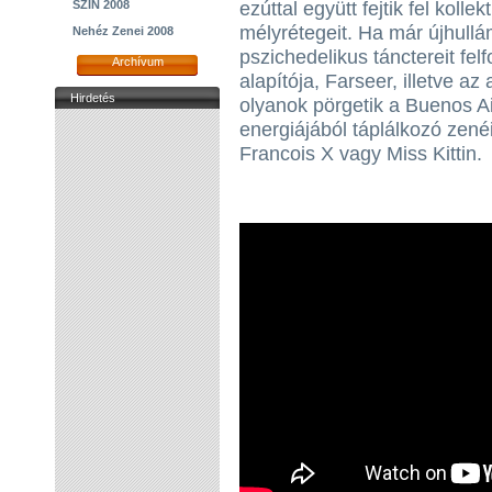
SZIN 2008
ezúttal együtt fejtik fel kollek
mélyrétegeit. Ha már újhullám
Nehéz Zenei 2008
pszichedelikus tánctereit fe
Archívum
alapítója, Farseer, illetve az
Hirdetés
olyanok pörgetik a Buenos Ai
energiájából táplálkozó zenéi
Francois X vagy Miss Kittin.