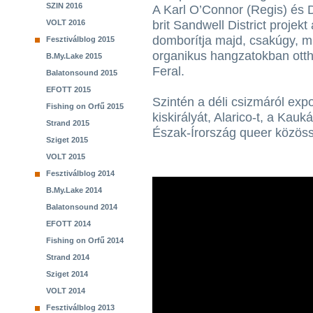
SZIN 2016
A Karl O’Connor (Regis) és D
VOLT 2016
brit Sandwell District projek
domborítja majd, csakúgy, mi
Fesztiválblog 2015
organikus hangzatokban otth
B.My.Lake 2015
Feral.
Balatonsound 2015
EFOTT 2015
Szintén a déli csizmáról exp
Fishing on Orfű 2015
kiskirályát, Alarico-t, a Ka
Strand 2015
Észak-Írország queer közöss
Sziget 2015
VOLT 2015
Fesztiválblog 2014
B.My.Lake 2014
Balatonsound 2014
EFOTT 2014
Fishing on Orfű 2014
Strand 2014
Sziget 2014
VOLT 2014
Fesztiválblog 2013