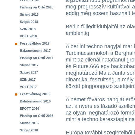
legsokszínűbb programot rak
EFOTT 2018
meg progresszív kultúrával a 
Fishing on Orfű 2018
eddig még sosem használt te
Strand 2018
Sziget 2018
Berlin fülledt klubjaitól az o
SZIN 2018
ambientig
VOLT 2018
Fesztiválblog 2017
A berlini techno nagyjai már
Balatonsound 2017
Turbinacsarnokot: a Berghai
Fishing on Orfű 2017
mint az ellenállhatatlanul g
Strand 2017
és Future.666 egy backtoback
meghatározó Mala Junta soroz
Sziget 2017
dinamikai feszültség, a mély 
SZIN 2017
között pingpongozó szettjeir
VOLT 2017
Fesztiválblog 2016
A német főváros hangját erős
Balatonsound 2016
azt a nyers és lázadó szelle
EFOTT 2016
az olyan meghatározó formác
Fishing on Orfű 2016
mint a techno keresztapjainak
Strand 2016
Sziget 2016
Európa további szegleteiből 