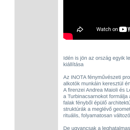
Idén is jön az ország egyik 
kiállítása
Az INOTA fényművészeti prog
alkotók munkáin keresztül ért
A firenzei Andrea Maioli és
a Turbinacsarnokot formálja át
falak fényből épülő architektú
struktúrák a meglévő geometr
rituális, folyamatosan változ
De ugyancsak a leghatalmas