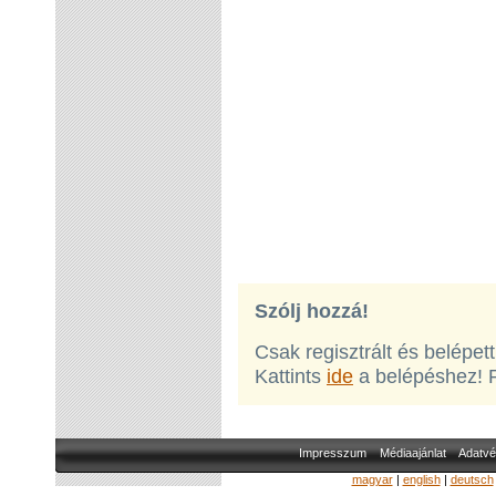
Szólj hozzá!
Csak regisztrált és belépet
Kattints
ide
a belépéshez! 
Impresszum
Médiaajánlat
Adatvé
magyar
|
english
|
deutsch