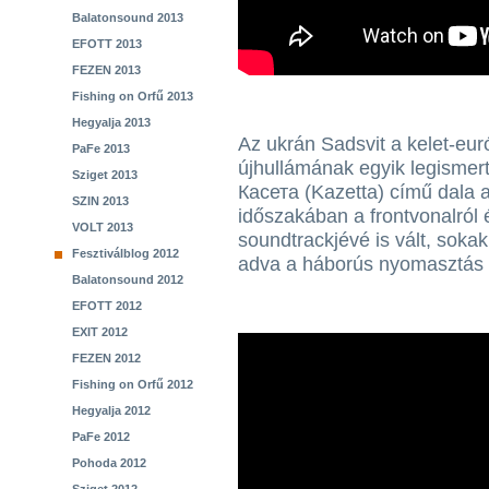
Balatonsound 2013
EFOTT 2013
FEZEN 2013
Fishing on Orfű 2013
Hegyalja 2013
Az ukrán Sadsvit a kelet-eu
PaFe 2013
újhullámának egyik legismert
Sziget 2013
Касета (Kazetta) című dala a
SZIN 2013
időszakában a frontvonalról 
VOLT 2013
soundtrackjévé is vált, sokak
Fesztiválblog 2012
adva a háborús nyomasztás 
Balatonsound 2012
EFOTT 2012
EXIT 2012
FEZEN 2012
Fishing on Orfű 2012
Hegyalja 2012
PaFe 2012
Pohoda 2012