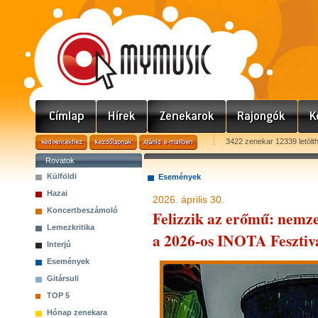
3422 zenekar 12339 letölt
Rovatok
Külföldi
Események
Hazai
2026. április 30.
Koncertbeszámoló
Felizzik az erőmű: nemze
Lemezkritika
a 2026-os INOTA Fesztiv
Interjú
Események
Gitársuli
TOP 5
Hónap zenekara