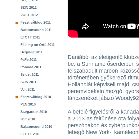
Sziget 2012
SZIN 2012
VOLT 2012
Fesztiválblog 2011
Balatonsound 2011
EFOTT 2011
Fishing on Orfű 2011
Hegyalja 2011
Dániából az életigenlő klubz
PaFe 2011
be, a Suriname őserdeiben s
Pohoda 2011
felszabadult maroon közöss
Sziget 2011
történetében gyökerező rit
SZIN 2011
Hollandiát képviseli majd, c
Volt 2011
peremvidékein mozgó, gyors é
Fesztiválblog 2010
tánczenéket játszó Woody92
PEN 2010
A befelé figyelésről a kanada
Stargarden 2010
a 2013-as feltűnése óta foly
Volt 2010
perszónákon és cyberpunkos 
Balatonsound 2010
lebegő New York-i kaméleon
EFOTT 2010