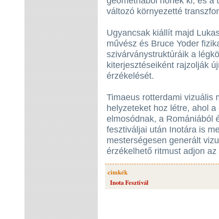
geometriából nőnek ki, és a t
változó környezetté transzfo
Ugyancsak kiállít majd Lukas 
művész és Bruce Yoder fizika
szivárványstruktúráik a légkö
kiterjesztéseiként rajzolják 
érzékelését.
Timaeus rotterdami vizuális 
helyzeteket hoz létre, ahol a d
elmosódnak, a Romániából é
fesztiváljai után Inotára is m
mesterségesen generált vizuá
érzékelhető ritmust adjon a
cimkék
Inota Fesztivál