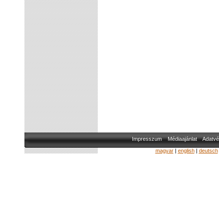
Impresszum
Médiaajánlat
Adatvé
magyar
|
english
|
deutsch