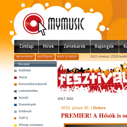
3422 zenekar 12339 letölt
Rovatok
Külföldi
Hazai
Koncertbeszámoló
Lemezkritika
Interjú
VOLT 2015
Események
2015. június 30. |
Dobos
Gitársuli
PREMIER! A Hősök is o
TOP 5
Hónap zenekara