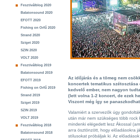
Fesztiválblog 2020
Balatonsound 2020
EFOTT 2020
Fishing on Orfű 2020
Strand 2020
Sziget 2020
SZIN 2020
VOLT 2020
Fesztiválblog 2019
Balatonsound 2019
Az időjárás és a tömeg nem csökk
EFOTT 2019
koncertek tematikus szétosztása 
Fishing on Orfű 2019
kedvelő ember, nem nagyon tudt
Strand 2019
(lett volna 1-2 koncert, de ezek he
Viszont még így se panaszkodha
Sziget 2019
SZIN 2019
Valamiért a szervezők úgy gondoltá
VOLT 2019
után már nem szükséges több rock 
mindenki elégedett lesz Ákossal (a
Fesztiválblog 2018
arra ösztönzött, hogy előadásokra jár
Balatonsound 2018
stílusokat próbáljak ki. Az előadáso