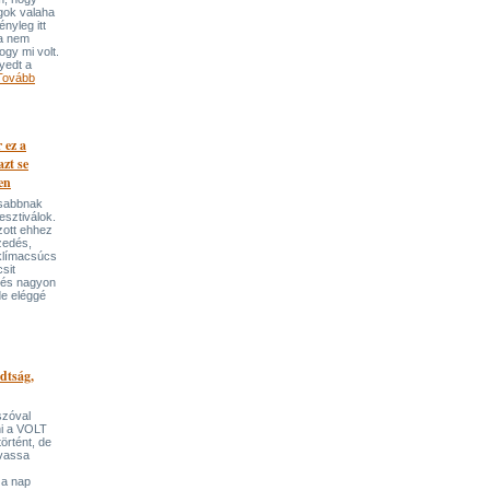
ogok valaha
ényleg itt
Ha nem
ogy mi volt.
yedt a
Tovább
 ez a
azt se
en
osabbnak
esztiválok.
zott ehhez
zedés,
 klímacsúcs
csit
 és nagyon
de eléggé
dtság,
szóval
ni a VOLT
történt, de
lvassa
 a nap