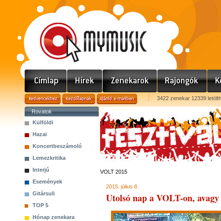
3422 zenekar 12339 letölt
Rovatok
Külföldi
Hazai
Koncertbeszámoló
Lemezkritika
Interjú
VOLT 2015
Események
2015. július 8.
Gitársuli
Utolsó nap a VOLT-on, avagy 
TOP 5
Hónap zenekara