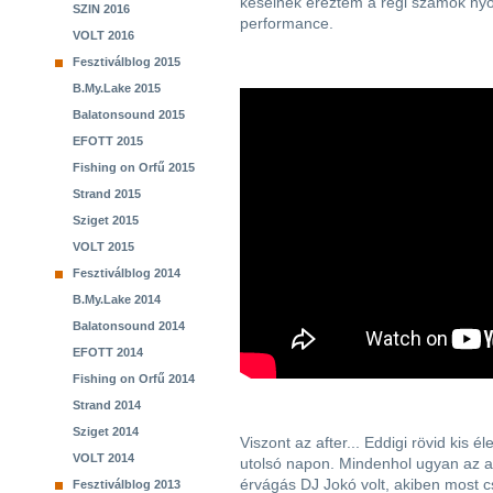
késeinek éreztem a régi számok nyom
SZIN 2016
performance.
VOLT 2016
Fesztiválblog 2015
B.My.Lake 2015
Balatonsound 2015
EFOTT 2015
Fishing on Orfű 2015
Strand 2015
Sziget 2015
VOLT 2015
Fesztiválblog 2014
B.My.Lake 2014
Balatonsound 2014
EFOTT 2014
Fishing on Orfű 2014
Strand 2014
Sziget 2014
Viszont az after... Eddigi rövid kis é
VOLT 2014
utolsó napon. Mindenhol ugyan az a 
érvágás DJ Jokó volt, akiben most c
Fesztiválblog 2013