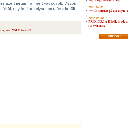
Végre egy rendes 0. nap
és azért jártam rá, mert vacak volt. Viszont
2015.07.01.
nélkül, egy fél óra bolyongás után sikerült
Pro és kontra: jó-e a dupla 
2015.06.30.
PREMIER! A Hősök is oda
Ganxstának
ron
,
volt
,
VOLT Fesztivál
Archívum