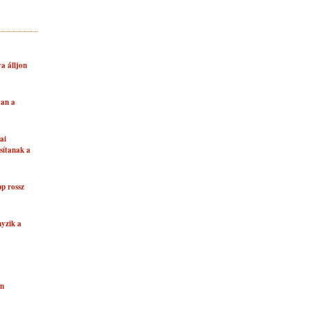
a álljon
van a
ai
sítanak a
p rossz
nyzik a
on