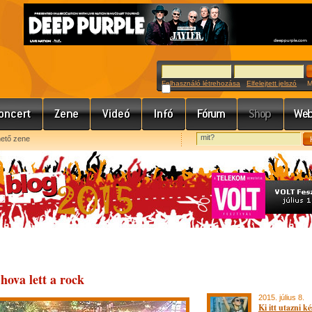
Felhasználó létrehozása
Elfelejtett jelszó
Meg
hető zene
hova lett a rock
2015. július 8.
Ki itt utazni ké