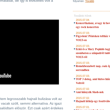
atását, de így is élvezetes volt a
folyamán.
Tovább
További hírek
2015.07.04.
Koncertkalauz, avagy ki hov
egy rock koncerten
2015.07.03.
Figyelem! Pénteken teltház 
VOLT-on
2015.07.03.
Eckü és a Mary Popkids tagj
szombaton a színpadról tudó
VOLT-ról
2015.07.03.
Remekbeszabott nap, csak ép
sorrendben
2015.07.03.
TOP 3 dolog, ami biztos hiá
Voltról
2015.07.02.
Ami hiányzik Slash-nek
2015.07.02.
letem legrosszabb hajnali bulizása volt az
Hajnali látkép egy fesztivál
vacak szólt, semmi alternatíva. Az igazi
2015.07.01.
salódtam először. Ezt csak azért érdekes