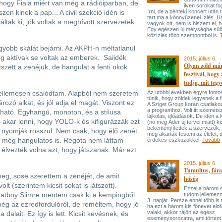
hogy Fiala miért van még a rádióiparban, de
ilyen sorokat f
szen kinek a pap... A civil szekció idén is
írni, de a pénteki koncert után t
tart ma a könnyűzenei ízlés. 
áltak ki, jók voltak a meghívott szervezetek
vagyok ott, nem is hiszem el, h
Egy egészen új mélységbe süll
közízlés több szempontból is.
yobb skálát bejárni. Az AKPH-n méltatlanul
g aktívak se voltak az emberek. Saiidék
2015. július 6.
Olyan zöld már
tszett a zenéjük, de hangulat a fenti okok
fesztivál, hogy 
tudja, mit tegy
 kellemesen csalódtam. Alapból nem szeretem
Az utóbbi években egyre font
tűnik, hogy zöldek legyenek a f
ozó alkat, és jól adja el magát. Viszont ez
A Sziget Group korán csatlako
a programhoz. Volt itt szeméts
dható. Egyhangú, monoton, és a stílusa
lájkolás, előadások. De idén a
 akar lenni, hogy YOLO-k és kifigurázzák ezt
(no meg Áder új tervei miatt) ki
bekeményítettek a szervezők,
m nyomják rosszul. Nem csak, hogy élő zenét
meg akarták festeni az életet, 
e még hangulatos is. Régóta nem láttam
érdekes eszközökkel.
Tovább
 élvezték volna azt, hogy játszanak. Már ezt
2015. július 6.
Tumultus, fára
eg, sose szerettem a zenéjét, de amit
hőség
olt (szerintem kicsit sokat is játszott).
Ezzel a három 
Fatboy Slimre mentem csak ki a kempingből.
tudom jellemez
3. napját. Persze ennél több is 
ég az ezredfordulóról, de reméltem, hogy jó
ha ezt a három kis főnevet elo
valaki, akkor rájön az egész
 dalait. Ez így is lett. Kicsit kevésnek, és
eseménysorozatra, ami történt