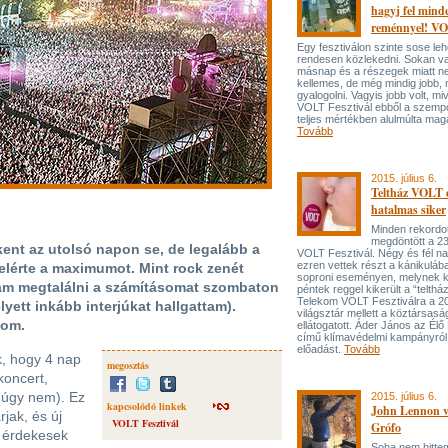
hagyj fel mind
reménnyel! V
Egy fesztiválon szinte sose leh
rendesen közlekedni. Sokan v
másnap és a részegek miatt n
kellemes, de még mindig jobb, 
gyalogolni. Vagyis jobb volt, miv
VOLT Fesztivál ebből a szemp
teljes mértékben alulmúlta magá
Tovább
2015. július 6.
Teltház VOLT 
hatalmas siker
Minden rekordo
megdöntött a 2
ent az utolsó napon se, de legalább a
VOLT Fesztivál. Négy és fél na
ezren vettek részt a kánikulába
elérte a maximumot. Mint rock zenét
soproni eseményen, melynek k
am megtalálni a számításomat szombaton
péntek reggel kikerült a “teltház
Telekom VOLT Fesztiválra a 20
lyett inkább interjúkat hallgattam).
világsztár mellett a köztársaság
tom.
ellátogatott. Áder János az Él
című klímavédelmi kampányról t
előadást.
Tovább
k, hogy 4 nap
megosztás
koncert,
múgy nem). Ez
2015. július 6.
kapcsolódó linkek
John Lennon v
jak, és új
VOLT Fesztivál
Grófo
k érdekesek
Soha nem hitte