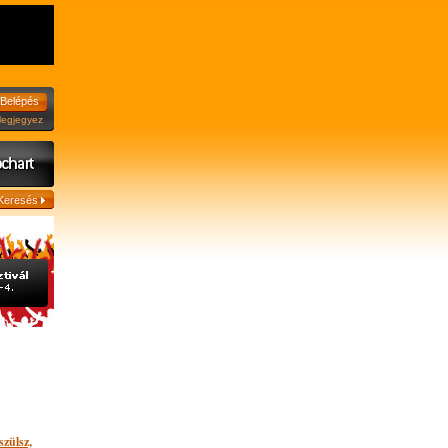
jegyez
szülsz,