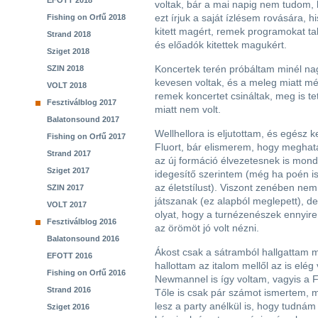
EFOTT 2018
voltak, bár a mai napig nem tudom, 
ezt írjuk a saját ízlésem rovására, hi
Fishing on Orfű 2018
kitett magért, remek programokat tal
Strand 2018
és előadók kitettek magukért.
Sziget 2018
Koncertek terén próbáltam minél nag
SZIN 2018
kevesen voltak, és a meleg miatt mé
VOLT 2018
remek koncertet csináltak, meg is te
Fesztiválblog 2017
miatt nem volt.
Balatonsound 2017
Wellhellora is eljutottam, és egész
Fishing on Orfű 2017
Fluort, bár elismerem, hogy meghatár
Strand 2017
az új formáció élvezetesnek is mon
Sziget 2017
idegesítő szerintem (még ha poén is
az életstílust). Viszont zenében ne
SZIN 2017
játszanak (ez alapból meglepett), d
VOLT 2017
olyat, hogy a turnézenészek ennyire
Fesztiválblog 2016
az örömöt jó volt nézni.
Balatonsound 2016
Ákost csak a sátramból hallgattam m
EFOTT 2016
hallottam az italom mellől az is elég v
Fishing on Orfű 2016
Newmannel is így voltam, vagyis a 
Strand 2016
Tőle is csak pár számot ismertem, m
lesz a party anélkül is, hogy tudnám a
Sziget 2016