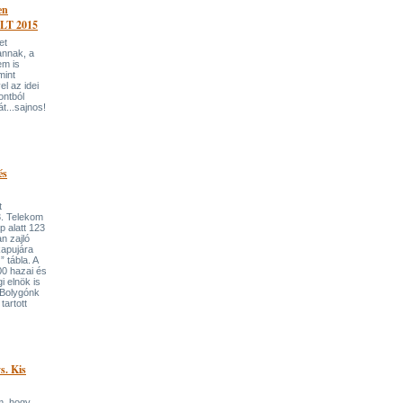
en
OLT 2015
et
annak, a
em is
mint
el az idei
ontból
t...sajnos!
és
t
3. Telekom
p alatt 123
n zajló
apujára
” tábla. A
0 hazai és
i elnök is
ő Bolygónk
artott
s. Kis
m, hogy