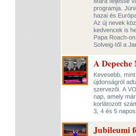
Mára teljessé v
programja. Júni
hazai és Európ
Az új nevek köz
kedvencek is he
Papa Roach-on á
Solveig-től a J
A Depeche 
Kevesebb, mint 
újdonságról adt
szervezői. A VOL
nap, amely már 
korlátozott szá
3, 4 és 5 napos
Jubileumi f