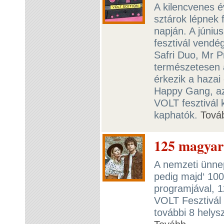
A kilencvenes é
sztárok lépnek 
napján. A június
fesztivál vendég
Safri Duo, Mr P
természetesen a
érkezik a hazai
Happy Gang, az
VOLT fesztivál
kaphatók.
Tová
125 magyar
A nemzeti ünnep 
pedig majd‘ 100
programjával, 1
VOLT Fesztivál
további 8 helys