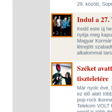
29. között, So
Indul a 27.
Kedd este új h
nyitja meg kapu
Magyar Kormányt
létrejött szaba
alkalommal tar
Széket ava
tiszteletére
Már nyolc éve, 
ez idő alatt töb
pop-rock ikonna
Telekom VOLT F
ennél is több de