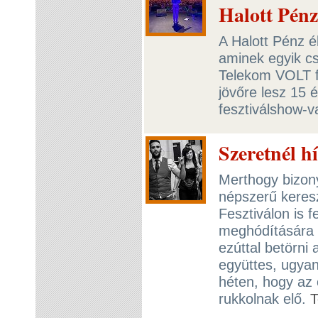
Halott Pén
A Halott Pénz é
aminek egyik cs
Telekom VOLT fe
jövőre lesz 15 
fesztiválshow-
Szeretnél hí
Merthogy bizony
népszerű keres
Fesztiválon is f
meghódítására i
ezúttal betörni
együttes, ugyan
héten, hogy az 
rukkolnak elő.
T