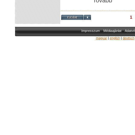
Tovább
1
Impresszum
Médiaajánlat
Adatvé
magyar
|
english
|
deutsch