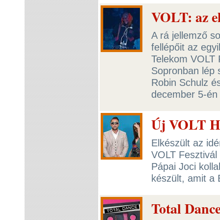
VOLT: az el
A rá jellemző s
fellépőit az eg
Telekom VOLT Fe
Sopronban lép s
Robin Schulz é
december 5-én i
Új VOLT Hi
Elkészült az i
VOLT Fesztivál
Pápai Joci kolla
készült, amit a
Total Danc