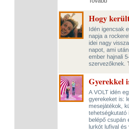
Tovább
Hogy kerül
Idén igencsak e
napja a rockere
idei nagy vissz
napot, ami után
ember hajnali 5-
szervezőknek.
Gyerekkel i
A VOLT idén eg
gyerekeket is: 
mesejátékok, k
tehetségkutató 
belépő csupán eg
lurkót lufival é