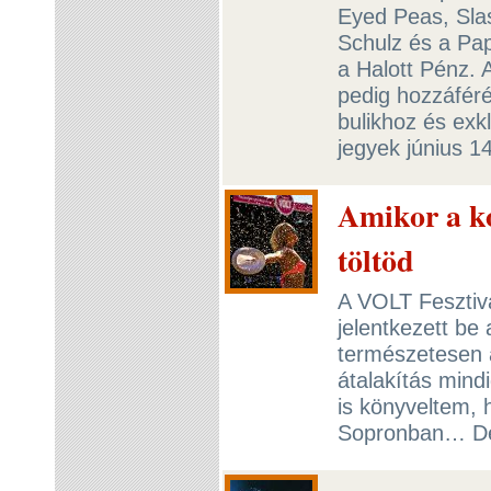
Eyed Peas, Slas
Schulz és a Pap
a Halott Pénz.
pedig hozzáféré
bulikhoz és ex
jegyek június 1
Amikor a ko
töltöd
A VOLT Fesztivál
jelentkezett be
természetesen a
átalakítás mindi
is könyveltem,
Sopronban… De