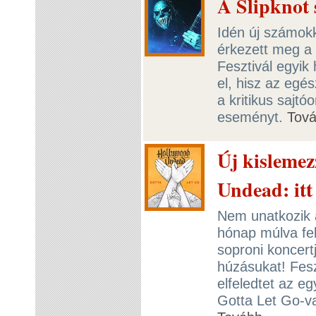
A Slipknot 
Idén új számokk
érkezett meg a
Fesztivál egyik 
el, hisz az egé
a kritikus sajt
eseményt.
Tov
Új kislemez
Undead: itt
Nem unatkozik 
hónap múlva fel
soproni koncert
húzásukat! Fesz
elfeledtet az eg
Gotta Let Go-va