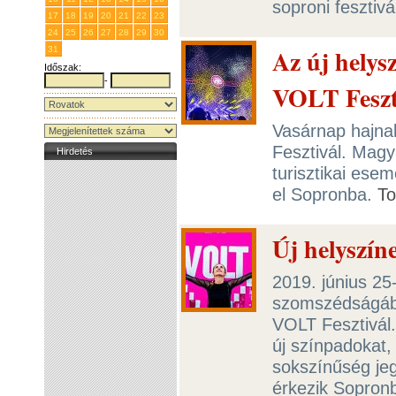
soproni fesztiv
17
18
19
20
21
22
23
24
25
26
27
28
29
30
Az új helys
31
1
2
3
4
5
6
Időszak:
-
VOLT Feszt
Vasárnap hajna
Fesztivál. Mag
Hirdetés
turisztikai ese
el Sopronba.
T
Új helyszín
2019. június 25
szomszédságába
VOLT Fesztivál.
új színpadokat,
sokszínűség jeg
érkezik Sopronb