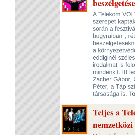
beszélgetés
A Telekom VOLTo
szerepet kaptak
során a fesztivá
bugyraiban”, ré
beszélgetésekn
a környezetvéd
eddiginél széles
irodalmat is fe
mindenkit. Itt l
Zacher Gábor, 
Péter, a Táp sz
társasága is.
T
Teljes a Te
nemzetközi