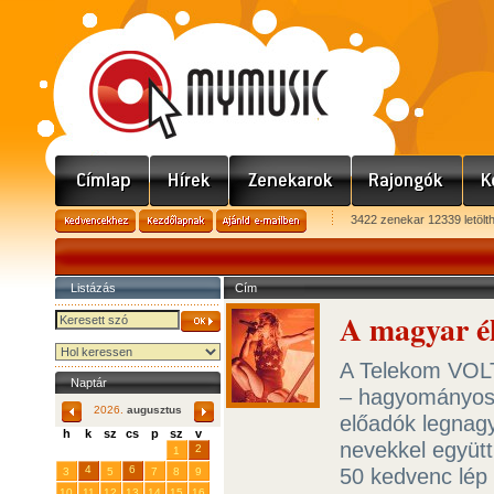
3422 zenekar 12339 letölt
Listázás
Cím
A magyar é
A Telekom VOLT 
Naptár
– hagyományosa
2026.
augusztus
előadók legnagy
h
k
sz
cs
p
sz
v
nevekkel együtt
29
31
2
27
28
30
1
4
6
50 kedvenc lép m
3
5
7
8
9
10
11
12
13
14
15
16