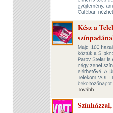
gyűjtemény, am
Caféban nézhet
Kész a Tel
színpadána
Majd' 100 hazai
köztük a Slipkn
Parov Stelar is
négy zenei szín
elérhetővé. A j
Telekom VOLT Fe
beköltözőnapot 
Tovább
Színházzal,