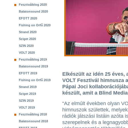
Fesztiválblog 2020
Balatonsound 2020
EFOTT 2020
Fishing on Orfű 2020
Strand 2020
Sziget 2020
SZIN 2020
VOLT 2020
Fesztiválblog 2019
Balatonsound 2019
Elkészült az idén 25 éves
EFOTT 2019
VOLT Fesztivál himnusza a
Fishing on Orfű 2019
Pápai Joci kollaborációjába
Strand 2019
készült, amit a Blind Media
Sziget 2019
SZIN 2019
“Az elmúlt években olyan V
VOLT 2019
himnuszok születtek, melyek
Fesztiválblog 2018
rádiók játszási listáin azóta i
Balatonsound 2018
szerepelnek és a legnagyob