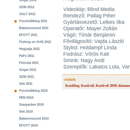
Sziget 2012
SZIN 2012
Videoklip: Blind Media
VOLT 2012
Rendező: Pallag Péter
Fesztiválblog 2011
Gyártásvezető: Lelkes Ilka
Operatőr: Mayer Zoltán
Balatonsound 2011
Vágó: Tímár Benjámin
EFOTT 2011
Fővilágosító: Vajda László
Fishing on Orfű 2011
Stylist: Holdampf Linda
Hegyalja 2011
Fodrász: Vörös Kati
PaFe 2011
Smink: Nagy Andi
Pohoda 2011
Szereplők: Lakatos Lola, Var
Sziget 2011
SZIN 2011
cimkék
Volt 2011
fesztblog
,
fesztivál
,
fesztivál 2018
,
himnu
Fesztiválblog 2010
PEN 2010
Stargarden 2010
Volt 2010
Balatonsound 2010
EFOTT 2010