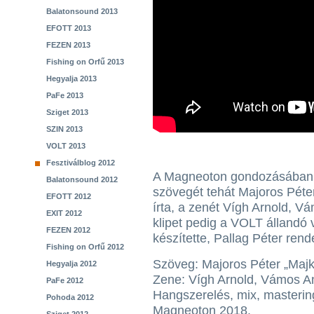
Balatonsound 2013
EFOTT 2013
FEZEN 2013
Fishing on Orfű 2013
Hegyalja 2013
PaFe 2013
Sziget 2013
SZIN 2013
VOLT 2013
Fesztiválblog 2012
A Magneoton gondozásában na
Balatonsound 2012
szövegét tehát Majoros Péter 
EFOTT 2012
írta, a zenét Vígh Arnold, V
EXIT 2012
klipet pedig a VOLT állandó 
FEZEN 2012
készítette, Pallag Péter ren
Fishing on Orfű 2012
Szöveg: Majoros Péter „Majka”
Hegyalja 2012
Zene: Vígh Arnold, Vámos A
PaFe 2012
Hangszerelés, mix, mastering:
Pohoda 2012
Magneoton 2018.