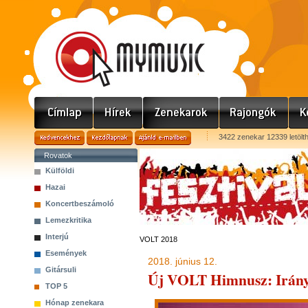
3422 zenekar 12339 letölt
Rovatok
Külföldi
Hazai
Koncertbeszámoló
Lemezkritika
Interjú
VOLT 2018
Események
2018. június 12.
Gitársuli
Új VOLT Himnusz: Irány
TOP 5
Hónap zenekara