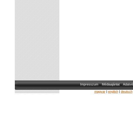
Impresszum
Médiaajánlat
Adatvé
magyar
|
english
|
deutsch