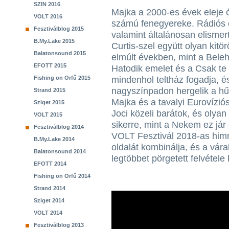
SZIN 2016
Majka a 2000-es évek eleje 
VOLT 2016
számú fenegyereke. Rádiós é
Fesztiválblog 2015
valamint általánosan elisme
B.My.Lake 2015
Curtis-szel együtt olyan kitör
Balatonsound 2015
elmúlt években, mint a Beleh
EFOTT 2015
Hatodik emelet és a Csak te 
Fishing on Orfű 2015
mindenhol teltház fogadja, é
nagyszínpadon hergelik a hű
Strand 2015
Majka és a tavalyi Eurovízió
Sziget 2015
Joci közeli barátok, és olyan
VOLT 2015
sikerre, mint a Nekem ez jár 
Fesztiválblog 2014
VOLT Fesztivál 2018-as him
B.My.Lake 2014
oldalát kombinálja, és a vár
Balatonsound 2014
legtöbbet pörgetett felvétele 
EFOTT 2014
Fishing on Orfű 2014
Strand 2014
Sziget 2014
VOLT 2014
Fesztiválblog 2013