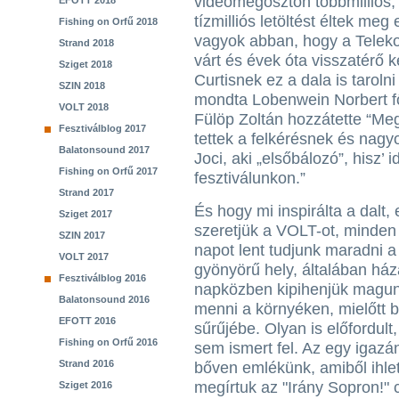
videómegosztón többmilliós, 
EFOTT 2018
tízmilliós letöltést éltek meg
Fishing on Orfű 2018
vagyok abban, hogy a Telek
Strand 2018
várt és évek óta visszatérő 
Sziget 2018
Curtisnek ez a dala is tarolni
SZIN 2018
mondta Lobenwein Norbert f
VOLT 2018
Fülöp Zoltán hozzátette “Meg
Fesztiválblog 2017
tettek a felkérésnek és nagyo
Balatonsound 2017
Joci, aki „elsőbálozó”, hisz’ i
Fishing on Orfű 2017
fesztiválunkon.”
Strand 2017
És hogy mi inspirálta a dalt,
Sziget 2017
szeretjük a VOLT-ot, minden
SZIN 2017
napot lent tudjunk maradni a
VOLT 2017
gyönyörű hely, általában háza
Fesztiválblog 2016
napközben kipihenjük magunka
Balatonsound 2016
menni a környéken, mielőtt b
EFOTT 2016
sűrűjébe. Olyan is előfordul
Fishing on Orfű 2016
sem ismert fel. Az egy igazá
Strand 2016
bőven emlékünk, amiből ihlet
megírtuk az "Irány Sopron!" c
Sziget 2016