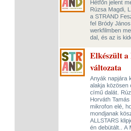
Hétfőn jelent m
Rúzsa Magdi, L
a STRAND Feszt
fel Bródy János
werkfilmben mes
dal, és az is ki
Elkészült a
változata
Anyák napjára k
alakja közösen 
című dalát. Rúz
Horváth Tamás 
mikrofon elé, h
mondjanak kös
ALLSTARS klipje
én debütált.. A