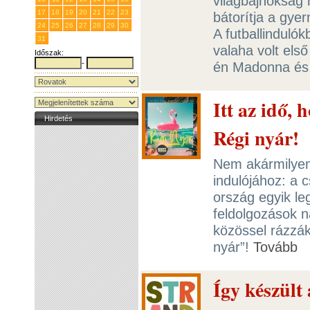
világbajnokság 
17
18
19
20
21
22
23
bátorítja a gye
24
25
26
27
28
29
30
A futballinduló
31
1
2
3
4
5
6
valaha volt első
Időszak:
-
én Madonna és 
Itt az idő, 
Hirdetés
Régi nyár!
Nem akármilyen 
indulójához: a 
ország egyik le
feldolgozások 
közössel rázzák
nyár”!
Tovább
Így készült