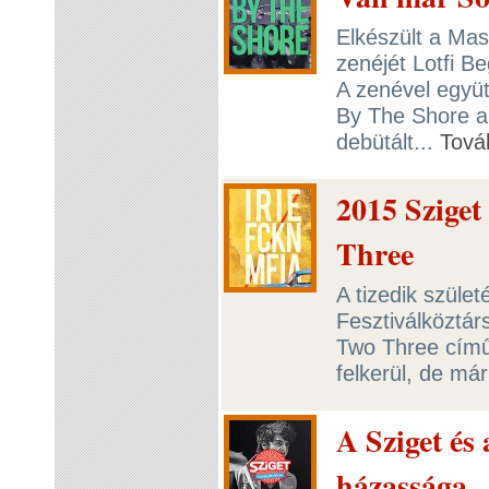
Elkészült a Mas
zenéjét Lotfi Be
A zenével együt
By The Shore a
debütált...
Tová
2015 Szige
Three
A tizedik szület
Fesztiválköztár
Two Three című 
felkerül, de már
A Sziget és
házassága