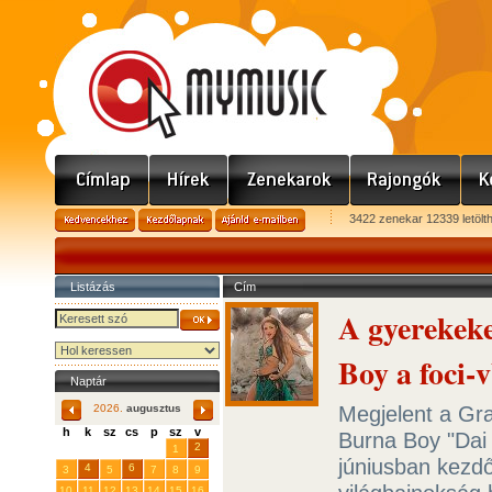
3422 zenekar 12339 letölt
Listázás
Cím
A gyerekek
Boy a foci-
Naptár
Megjelent a Gr
2026.
augusztus
h
k
sz
cs
p
sz
v
Burna Boy "Dai 
29
31
2
27
28
30
1
júniusban kezd
4
6
3
5
7
8
9
10
11
12
13
14
15
16