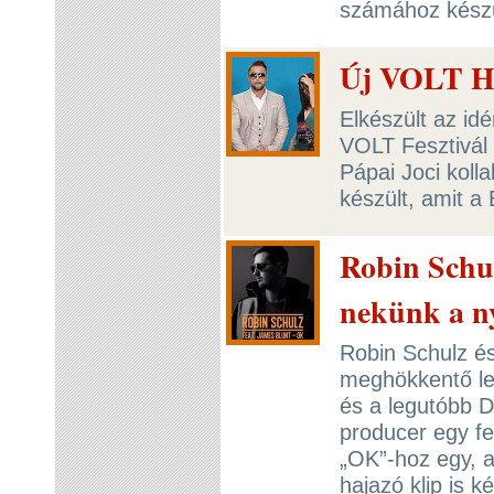
számához kész
Új VOLT Hi
Elkészült az i
VOLT Fesztivál
Pápai Joci kolla
készült, amit a
Robin Schul
nekünk a n
Robin Schulz é
meghökkentő le
és a legutóbb D
producer egy fe
„OK”-hoz egy, 
hajazó klip is 