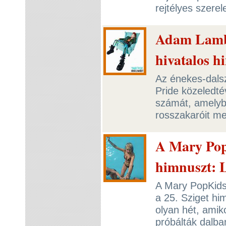
rejtélyes szere
Adam Lambe
hivatalos h
Az énekes-dalsz
Pride közeledté
számát, amelybe
rosszakaróit m
A Mary Popk
himnuszt: L
A Mary PopKids
a 25. Sziget hi
olyan hét, amiko
próbálták dalba