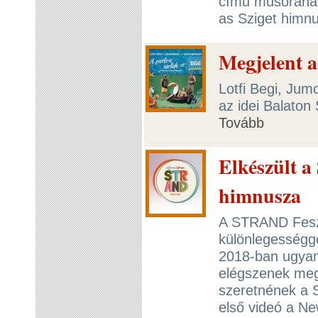
című műsorának
as Sziget himn
Megjelent 
Lotfi Begi, Ju
az idei Balaton
Tovább
Elkészült a
himnusza
A STRAND Feszt
különlegességge
2018-ban ugyan
elégszenek meg 
szeretnének a 
első videó a N