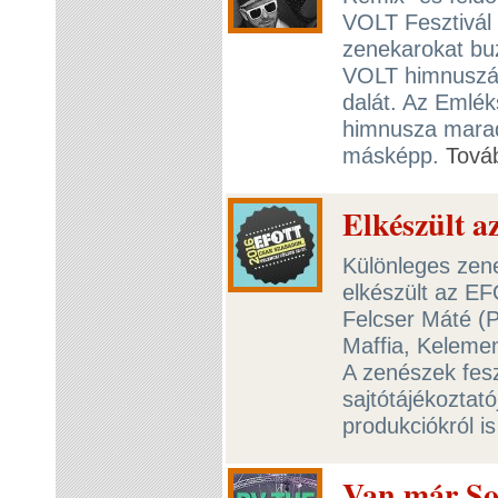
VOLT Fesztivál 
zenekarokat buz
VOLT himnuszát
dalát. Az Emlé
himnusza marad
másképp.
Tová
Elkészült 
Különleges zene
elkészült az E
Felcser Máté (
Maffia, Keleme
A zenészek fesz
sajtótájékoztató
produkciókról is 
Van már So