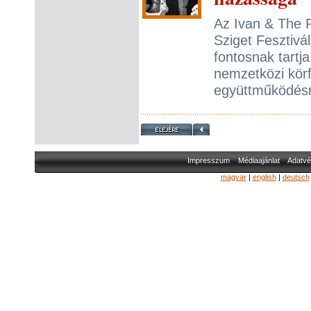
Az Ivan & The P
Sziget Fesztivá
fontosnak tartj
nemzetközi kör
együttműködésr
Impresszum
Médiaajánlat
Adatvé
magyar
|
english
|
deutsch