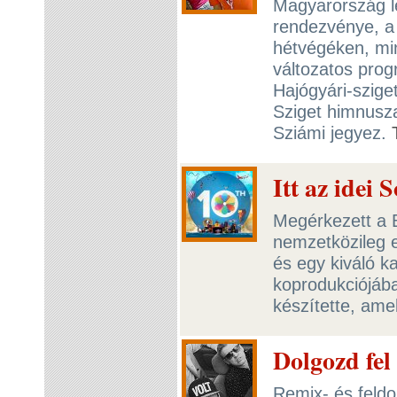
Magyarország l
rendezvénye, a 
hétvégéken, mi
változatos prog
Hajógyári-szige
Sziget himnusza
Sziámi jegyez.
Itt az idei
Megérkezett a 
nemzetközileg e
és egy kiváló k
koprodukciójába
készítette, amel
Dolgozd fel
Remix- és feldo