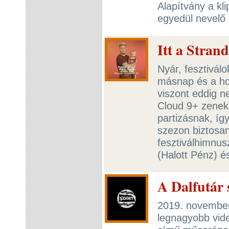
Alapítvány a kl
egyedül nevelő
Itt a Stran
Nyár, fesztivál
másnap és a ho
viszont eddig n
Cloud 9+ zeneka
partizásnak, íg
szezon biztosan
fesztiválhimnus
(Halott Pénz) é
A Dalfutár 
2019. november
legnagyobb vide