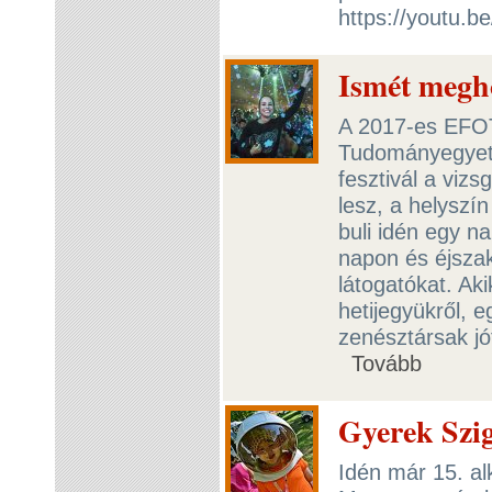
https://youtu.
Ismét megh
A 2017-es EFOT
Tudományegyetem
fesztivál a vizs
lesz, a helyszín
buli idén egy n
napon és éjszak
látogatókat. Ak
hetijegyükről,
zenésztársak jó
Tovább
Gyerek Szig
Idén már 15. al