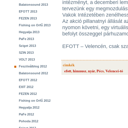
intézményt, a decemberi lem
Balatonsound 2013
tervezünk egy megmozdulást,
EFOTT 2013
Vakok Intézetében zenélhessü
FEZEN 2013
Az akció pillanatnyi állását
Fishing on Orfű 2013
nyomon követni, egy virtuál
Hegyalja 2013
befolyt összeggel párhuzamo
PaFe 2013
EFOTT – Velencén, csak s
Sziget 2013
SZIN 2013
VOLT 2013
cimkék
Fesztiválblog 2012
efott
,
himnusz
,
nyár
,
Pécs
,
Velencei-tó
Balatonsound 2012
EFOTT 2012
EXIT 2012
FEZEN 2012
Fishing on Orfű 2012
Hegyalja 2012
PaFe 2012
Pohoda 2012