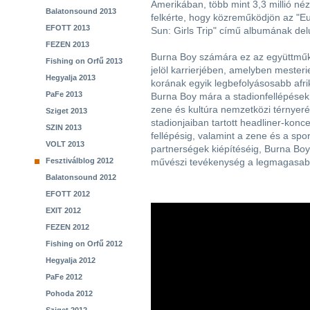
Amerikában, több mint 3,3 millió néz
Balatonsound 2013
felkérte, hogy közreműködjön az "E
EFOTT 2013
Sun: Girls Trip" című albumának del
FEZEN 2013
Burna Boy számára ez az együttműkö
Fishing on Orfű 2013
jelöl karrierjében, amelyben mesterie
Hegyalja 2013
korának egyik legbefolyásosabb afri
PaFe 2013
Burna Boy mára a stadionfellépések, a
zene és kultúra nemzetközi térnyeré
Sziget 2013
stadionjaiban tartott headliner-konc
SZIN 2013
fellépésig, valamint a zene és a spo
VOLT 2013
partnerségek kiépítéséig, Burna Boy ú
Fesztiválblog 2012
művészi tevékenység a legmagasabb
Balatonsound 2012
EFOTT 2012
EXIT 2012
FEZEN 2012
Fishing on Orfű 2012
Hegyalja 2012
PaFe 2012
Pohoda 2012