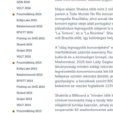
SZIN 2016
VOLT 2016
Május elején Shakira több mint 2 mil
parton a Todo Mundo No Rio koncer
Fesztiválblog 2015
ünnepelte Brazíliába, ahol annak ide
B.My.Lake 2015
koncert egész ideje alatt portugálu
Balatonsound 2015
pályafutása legnagyobb slágerei is s
EFOTT 2015
"La Tortura", és a "La Bicicleta". Sha
volt Brazília előtt, így különleges he
Fishing on Orfű 2015
Strand 2015
A "világ legnagyobb koncertjeként"
Sziget 2015
mérföldkőnek számító esemény Rio 
VOLT 2015
kultúrát és a közösséget ünnepli, r
Madonnával, 2025-ben Lady Gagával
Fesztiválblog 2014
látványosság minden eddigi rekordo
B.My.Lake 2014
legnézettebb koncertsorozata lett t
Balatonsound 2014
fellépése szintén rekordot döntött, j
gazdaságra: a becslések szerint 800
EFOTT 2014
beleértve az utazási foglalások 12
Fishing on Orfű 2014
Strand 2014
Shakirát a Billboard a "minden idők 
Sziget 2014
címével koronázta meg a tavaly feb
világkörüli turnéja kapcsán, amely ed
VOLT 2014
szupersztár 82 stadionkoncertet ado
Fesztiválblog 2013