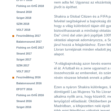
EFOTT 2018
nem adta fel. Ugyanaz az elszántság
Fishing on Orfű 2018
jövőt is építhet.
Strand 2018
Shakira a Global Citizen és a FIFA 
Sziget 2018
felvétel segítségével a bajnokság dön
SZIN 2018
hogy a világ különböző tájain élő 
VOLT 2018
biztosíthassanak a minőségi oktatás
Dai" című dal után járó jogdíjak 10
Fesztiválblog 2017
oktatási alapnak adományozza, a So
Balatonsound 2017
járul hozzá a felajánláshoz. Ezen fe
Fishing on Orfű 2017
Lloran turnéjának minden eladott jeg
Strand 2017
alapot.
Sziget 2017
"A világbajnokság azon kevés esemé
SZIN 2017
él át. A futball és a zene ugyanazt a
VOLT 2017
összehozzák az embereket, és szám
révén részese lehetek ennek a pillan
Fesztiválblog 2016
Balatonsound 2016
Ezen a nyáron Shakira különleges, li
EFOTT 2016
döntögető Las Mujeres Ya No Lloran
Fishing on Orfű 2016
alkalma nyílik arra, hogy közelről,
lenyűgöző előadását. Októberben pe
Strand 2016
Madridban, a kifejezetten neki épül
Sziget 2016
több mint félmillióan váltottak jegyet.