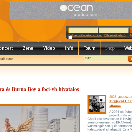
Felhasználó létrehozása
Elfelejtett jelszó
Meg
hető zene
a és Burna Boy a foci-vb hivatalos
2026. augusztu
Megjelent Char
albuma
A 2024-es évbe
popkulturális ik
Charli xcx hivatalosan is lezárj
zenetörténelmet író BRAT-erát
valami egészen új és formabon
kalauzolja el a hallgatóit. Ez a 