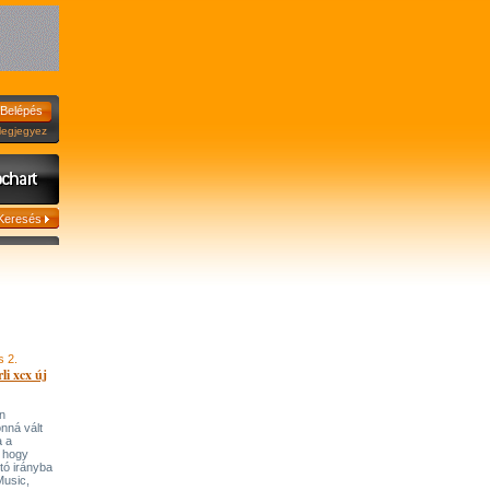
jegyez
s 2.
li xcx új
n
onná vált
a a
, hogy
tó irányba
’Music,