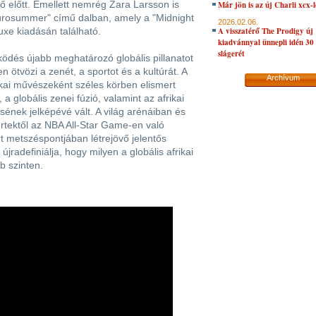
ő előtt. Emellett nemrég Zara Larsson is
Már jön is az új Charli xcx-
urosummer" című dalban, amely a "Midnight
2026.02.06.
uxe kiadásán található.
A visszatérő The Prodigy új
kiadvánnyal ünnepli idén 30
slágerét
dés újabb meghatározó globális pillanatot
n ötvözi a zenét, a sportot és a kultúrát. A
Archívum
kai művészeként széles körben elismert
 globális zenei fúzió, valamint az afrikai
sének jelképévé vált. A világ arénáiban és
ertektől az NBA All-Star Game-en való
rt metszéspontjában létrejövő jelentős
jradefiniálja, hogy milyen a globális afrikai
 szinten.