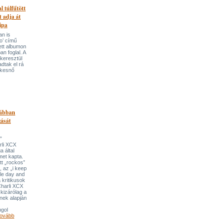
l túlfűtött
t adja át
ipa
an is
o’ című
tett albumon
an foglal. A
keresztül
adtak el rá
ekesnő
rábban
ását
”
rli XCX
a által
met kapta.
tt „rockos”
 az „i keep
gle day and
a kritikusok
Charli XCX
kizárólag a
nnek alapján
gol
ovább