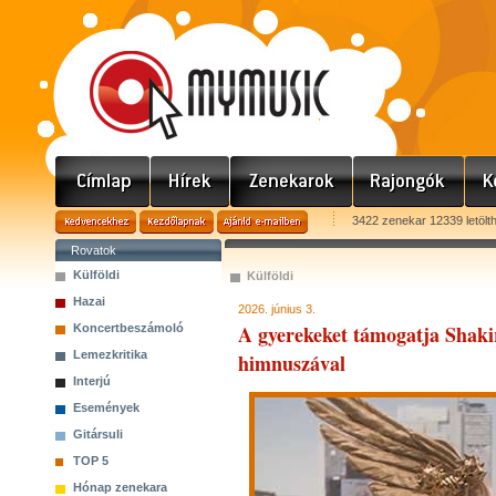
3422 zenekar 12339 letölt
Rovatok
Külföldi
Külföldi
Hazai
2026. június 3.
A gyerekeket támogatja Shakir
Koncertbeszámoló
Lemezkritika
himnuszával
Interjú
Események
Gitársuli
TOP 5
Hónap zenekara