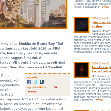
Fashion, Film’, amely a három
Grammy-díjas angol énekesnő
hetedik stúdióalbuma.
Tovább
2026. június 8.
Júniusban jele
új Muse
A Muse utoljára
adott ki albumot
’Will Of The People’ azonnal a 
slágerlisták élén nyitott, és hos
nem is lehetett letaszítani onna
ammy díjas Shakira és Burna Boy "Dai
június 26-án érkező ’The Wow! 
k a júniusban kezdődő 2026-os FIFA
címre keresztelt lemez egy új 
nyitányát jelenti a banda életé
za, hanem egy üzenet is, ami arra
rjenek nagyot álmodni. A
 a foci VB döntőjének valaha volt első
2026. június 5.
Cara Delevingn
július 19-én Madonna és a BTS mellett.
karriert indítot
n Fund
Hivatalosan is el
megosztás
zenei karrierjé
ergiáját köti
divatmodellként és színésznőké
 a gondolattal,
ismert szupersztár. Cara Delev
kapcsolódó linkek
egymáshoz szorosan kötődő da
er iránti
mutatkozik be. Az „I Forgot” és
Shakira
ig, Riótól
my Head” kettősét egy hétperce
illusztrálja, amit tényleg csak tát
kat képviseli. A "Dai Dai" tisztelettel adózik
lehet végignézni.
Tovább
na, Messi és Mbappé előtt, emlékeztetve
bajnok egy olyan gyerekként kezdte, aki