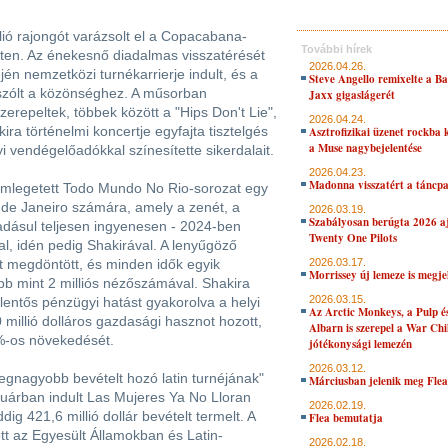
lió rajongót varázsolt el a Copacabana-
További hírek
ten. Az énekesnő diadalmas visszatérését
2026.04.26.
jén nemzetközi turnékarrierje indult, és a
Steve Angello remixelte a B
l szólt a közönséghez. A műsorban
Jaxx gigaslágerét
zerepeltek, többek között a "Hips Don't Lie",
2026.04.24.
kira történelmi koncertje egyfajta tisztelgés
Asztrofizikai üzenet rockba 
a Muse nagybejelentése
lyi vendégelőadókkal színesítette sikerdalait.
2026.04.23.
Madonna visszatért a táncpa
 emlegetett Todo Mundo No Rio-sorozat egy
de Janeiro számára, amely a zenét, a
2026.03.19.
Szabályosan berúgta 2026 aj
áadásul teljesen ingyenesen - 2024-ben
Twenty One Pilots
, idén pedig Shakirával. A lenyűgöző
t megdöntött, és minden idők egyik
2026.03.17.
Morrissey új lemeze is megje
öbb mint 2 milliós nézőszámával. Shakira
2026.03.15.
elentős pénzügyi hatást gyakorolva a helyi
Az Arctic Monkeys, a Pulp 
 millió dolláros gazdasági hasznot hozott,
Albarn is szerepel a War Chi
3%-os növekedését.
jótékonysági lemezén
2026.03.12.
legnagyobb bevételt hozó latin turnéjának"
Márciusban jelenik meg Flea
ruárban indult Las Mujeres Ya No Lloran
2026.02.19.
dig 421,6 millió dollár bevételt termelt. A
Flea bemutatja
tt az Egyesült Államokban és Latin-
2026.02.18.