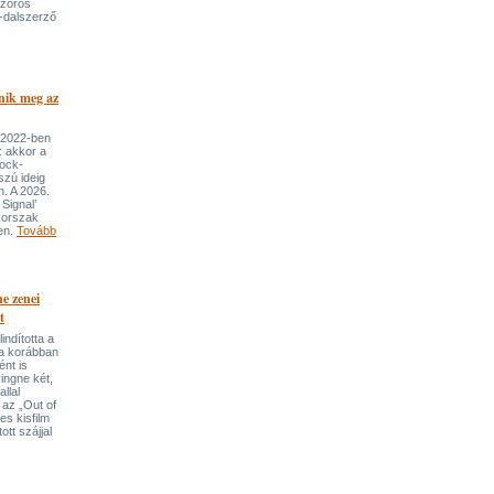
szoros
-dalszerző
nik meg az
 2022-ben
: akkor a
rock-
szú ideig
n. A 2026.
Signal’
korszak
ben.
Tovább
e zenei
t
indította a
t a korábban
nt is
ingne két,
llal
 az „Out of
s kisfilm
ott szájjal