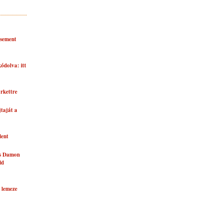
asement
kódolva: itt
rkettre
taját a
lent
és Damon
ld
 lemeze