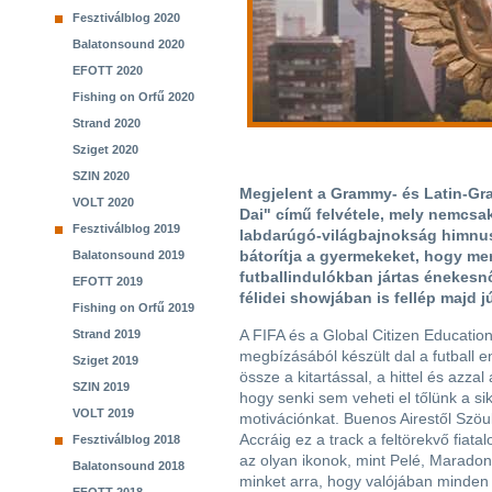
Fesztiválblog 2020
Balatonsound 2020
EFOTT 2020
Fishing on Orfű 2020
Strand 2020
Sziget 2020
SZIN 2020
Megjelent a Grammy- és Latin-Gr
VOLT 2020
Dai" című felvétele, mely nemcsa
Fesztiválblog 2019
labdarúgó-világbajnokság himnus
bátorítja a gyermekeket, hogy me
Balatonsound 2019
futballindulókban jártas énekesnő
EFOTT 2019
félidei showjában is fellép majd 
Fishing on Orfű 2019
A FIFA és a Global Citizen Educatio
Strand 2019
megbízásából készült dal a futball en
Sziget 2019
össze a kitartással, a hittel és azzal
SZIN 2019
hogy senki sem veheti el tőlünk a sik
VOLT 2019
motivációnkat. Buenos Airestől Szöul
Accráig ez a track a feltörekvő fiatalo
Fesztiválblog 2018
az olyan ikonok, mint Pelé, Marado
Balatonsound 2018
minket arra, hogy valójában minden 