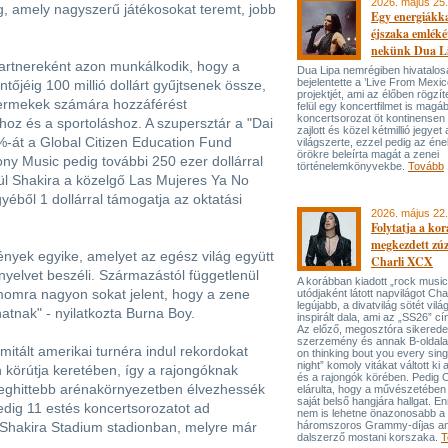
2026. május 25.
, amely nagyszerű játékosokat teremt, jobb
Egy energiákka
éjszaka emléké
nekünk Dua L
partnereként azon munkálkodik, hogy a
Dua Lipa nemrégiben hivatalos
bejelentette a ’Live From Mexic
tőjéig 100 millió dollárt gyűjtsenek össze,
projektjét, ami az élőben rögzí
gyermekek számára hozzáférést
felül egy koncertfilmet is magáb
koncertsorozat öt kontinensen 
hoz és a sportoláshoz. A szupersztár a "Dai
zajlott és közel kétmillió jegyet 
0%-át a Global Citizen Education Fund
világszerte, ezzel pedig az én
örökre beleírta magát a zenei
ny Music pedig további 250 ezer dollárral
történelemkönyvekbe.
Tovább
lül Shakira a közelgő Las Mujeres Ya No
yéből 1 dollárral támogatja az oktatási
2026. május 22.
Folytatja a ko
megkezdett zúz
nyek egyike, amelyet az egész világ együtt
Charli XCX
 nyelvet beszéli. Származástól függetlenül
A korábban kiadott „rock music
omra nagyon sokat jelent, hogy a zene
utódjaként látott napvilágot Cha
legújabb, a divatvilág sötét világ
atnak" - nyilatkozta Burna Boy.
inspirált dala, ami az „SS26” cí
Az előző, megosztóra sikerede
szerzemény és annak B-oldala,
mitált amerikai turnéra indul rekordokat
on thinking bout you every sin
night” komoly vitákat váltott ki 
 körútja keretében, így a rajongóknak
és a rajongók körében. Pedig 
 meghittebb arénakörnyezetben élvezhessék
elárulta, hogy a művészetében 
saját belső hangjára hallgat. E
dig 11 estés koncertsorozatot ad
nem is lehetne önazonosabb a
t Shakira Stadium stadionban, melyre már
háromszoros Grammy-díjas an
dalszerző mostani korszaka.
T