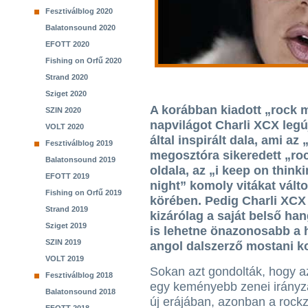
Fesztiválblog 2020
Balatonsound 2020
EFOTT 2020
Fishing on Orfű 2020
Strand 2020
Sziget 2020
A korábban kiadott „rock m
SZIN 2020
napvilágot Charli XCX legúj
VOLT 2020
által inspirált dala, ami az
Fesztiválblog 2019
megosztóra sikeredett „ro
Balatonsound 2019
oldala, az „i keep on think
EFOTT 2019
night” komoly vitákat válto
Fishing on Orfű 2019
körében. Pedig Charli XCX
Strand 2019
kizárólag a saját belső ha
Sziget 2019
is lehetne önazonosabb a
SZIN 2019
angol dalszerző mostani k
VOLT 2019
Sokan azt gondolták, hogy a
Fesztiválblog 2018
egy keményebb zenei irányz
Balatonsound 2018
új erájában, azonban a rock