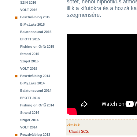
sötét, néhol hipnotikus atmo
SZIN 2016
illik a kifutókra és a hozzá 
VOLT 2016
szegmensére.
Fesztiválblog 2015
B.My.Lake 2015
Balatonsound 2015
EFOTT 2015
Fishing on Orfű 2015
Strand 2015
Sziget 2015
VOLT 2015
Fesztiválblog 2014
B.My.Lake 2014
Balatonsound 2014
EFOTT 2014
Fishing on Orfű 2014
Strand 2014
Sziget 2014
cimkék
VOLT 2014
Charli XCX
Fesztiválblog 2013