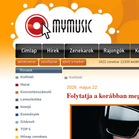
3422 zenekar 12339 letölt
Rovatok
Külföldi
Külföldi
Hazai
2026. május 22.
Koncertbeszámoló
Folytatja a korábban me
Lemezkritika
Interjú
Események
Gitársuli
TOP 5
Hónap zenekara