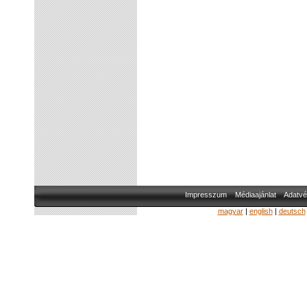
Impresszum
Médiaajánlat
Adatvé
magyar
|
english
|
deutsch