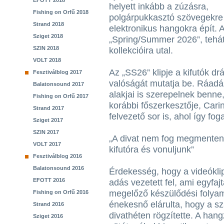
EFOTT 2018
helyett inkább a zúzásra,
Fishing on Orfű 2018
polgárpukkasztó szövegekre é
Strand 2018
elektronikus hangokra épít. A
Sziget 2018
„Spring/Summer 2026”, tehát 
SZIN 2018
kollekcióira utal.
VOLT 2018
Az „SS26” klipje a kifutók d
Fesztiválblog 2017
valóságát mutatja be. Ráadá
Balatonsound 2017
alakjai is szerepelnek benne
Fishing on Orfű 2017
korábbi főszerkesztője, Cari
Strand 2017
felvezető sor is, ahol így fog
Sziget 2017
SZIN 2017
„A divat nem fog megmenteni
VOLT 2017
kifutóra és vonuljunk”
Fesztiválblog 2016
Balatonsound 2016
Érdekesség, hogy a videókli
EFOTT 2016
adás vezetett fel, ami egyfaj
megelőző készülődési folyam
Fishing on Orfű 2016
énekesnő elárulta, hogy a sz
Strand 2016
divathéten rögzítette. A hang
Sziget 2016