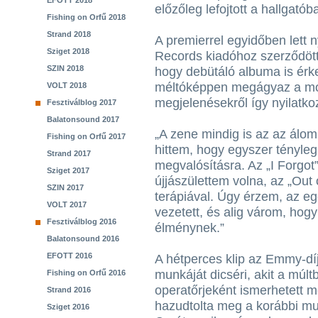
EFOTT 2018
előzőleg lefojtott a hallgatób
Fishing on Orfű 2018
Strand 2018
A premierrel egyidőben lett 
Sziget 2018
Records kiadóhoz szerződött,
SZIN 2018
hogy debütáló albuma is érk
méltóképpen megágyaz a most
VOLT 2018
megjelenésekről így nyilatko
Fesztiválblog 2017
Balatonsound 2017
„A zene mindig is az az álo
Fishing on Orfű 2017
hittem, hogy egyszer tényle
Strand 2017
megvalósításra. Az „I Forgot
Sziget 2017
újjászülettem volna, az „Out
SZIN 2017
terápiával. Úgy érzem, az e
VOLT 2017
vezetett, és alig várom, ho
Fesztiválblog 2016
élménynek.”
Balatonsound 2016
EFOTT 2016
A hétperces klip az Emmy-dí
munkáját dicséri, akit a múl
Fishing on Orfű 2016
operatőrjeként ismerhetett m
Strand 2016
hazudtolta meg a korábbi mun
Sziget 2016