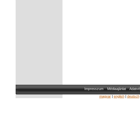
Impresszum
Médiaajánlat
Adatvé
magyar
|
english
|
deutsch