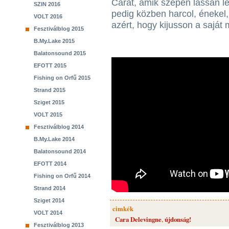
Carát, amik szépen lassan le
SZIN 2016
pedig közben harcol, énekel,
VOLT 2016
azért, hogy kijusson a saját m
Fesztiválblog 2015
B.My.Lake 2015
Balatonsound 2015
EFOTT 2015
Fishing on Orfű 2015
Strand 2015
Sziget 2015
VOLT 2015
Fesztiválblog 2014
B.My.Lake 2014
Balatonsound 2014
EFOTT 2014
Fishing on Orfű 2014
Strand 2014
Sziget 2014
cimkék
VOLT 2014
Cara Delevingne
,
újdonság!
Fesztiválblog 2013