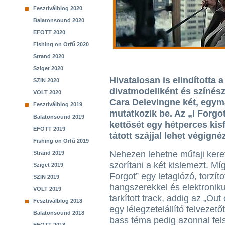
Fesztiválblog 2020
Balatonsound 2020
EFOTT 2020
Fishing on Orfű 2020
Strand 2020
Sziget 2020
Hivatalosan is elindította a
SZIN 2020
divatmodellként és színész
VOLT 2020
Cara Delevingne két, egym
Fesztiválblog 2019
mutatkozik be. Az „I Forgo
Balatonsound 2019
kettősét egy hétperces kisf
EFOTT 2019
tátott szájjal lehet végigné
Fishing on Orfű 2019
Nehezen lehetne műfaji kere
Strand 2019
szorítani a két kislemezt. Míg
Sziget 2019
Forgot” egy letaglózó, torzíto
SZIN 2019
hangszerekkel és elektronik
VOLT 2019
tarkított track, addig az „Ou
Fesztiválblog 2018
egy lélegzetelállító felvezet
Balatonsound 2018
bass téma pedig azonnal fel