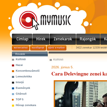
3422 zenekar 12339 letölt
Rovatok
Külföldi
Külföldi
Hazai
2026. június 5.
Koncertbeszámoló
Cara Delevingne zenei kar
Lemezkritika
Interjú
Események
Gitársuli
TOP 5
Hónap zenekara