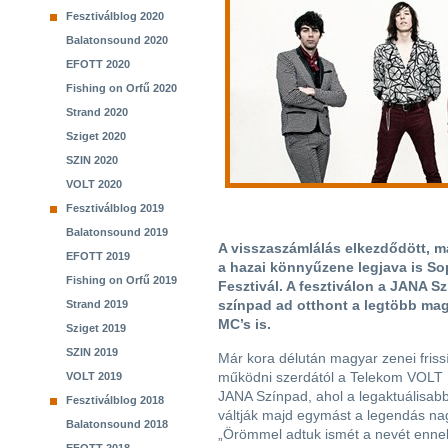
Fesztiválblog 2020
Balatonsound 2020
EFOTT 2020
Fishing on Orfű 2020
Strand 2020
Sziget 2020
SZIN 2020
VOLT 2020
Fesztiválblog 2019
Balatonsound 2019
A visszaszámlálás elkezdődött, má
EFOTT 2019
a hazai könnyűzene legjava is So
Fishing on Orfű 2019
Fesztivál. A fesztiválon a JANA Sz
színpad ad otthont a legtöbb magy
Strand 2019
MC’s is.
Sziget 2019
SZIN 2019
Már kora délután magyar zenei friss
működni szerdától a Telekom VOLT 
VOLT 2019
JANA Színpad, ahol a legaktuálisab
Fesztiválblog 2018
váltják majd egymást a legendás na
Balatonsound 2018
„Örömmel adtuk ismét a nevét ennek