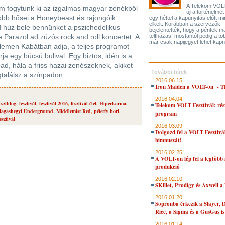
A Telekom VOLT
em fogytunk ki az izgalmas magyar zenékből
újra történelmet
obb hősei a Honeybeast és rajongóik
egy héttel a kapunyitás előtt m
elkelt. Korábban a szervezők
d húz bele bennünket a pszichedelikus
bejelentették, hogy a péntek m
 Parazol ad zúzós rock and roll koncertet. A
teltházas, mostantól pedig a t
már csak napijegyet lehet kapn
elemen Kabátban adja, a teljes programot
ja egy búcsú bulival. Egy biztos, idén is a
pad, hála a friss hazai zenészeknek, akiket
További hírek
gtalálsz a színpadon.
2016.06.15.
Iron Maiden a VOLT-on - 
2016.04.04.
esztblog
,
fesztivál
,
fesztivál 2016
,
fesztivál élet
,
Hiperkarma
,
Telekom VOLT Fesztivál: rés
agashegyi Underground
,
Middlemist Red
,
péterfy bori
,
program
sztivál
2016.03.09.
Dolgozd fel a VOLT Fesztivá
himnuszát!
2016.02.25.
A VOLT-on lép fel a legtöb
produkció
2016.02.10.
SKillet, Prodigy és Axwell 
2016.01.20.
Sopronba érkezik a Slayer,
Rice, a Sigma és a GusGus is
2016.01.14.