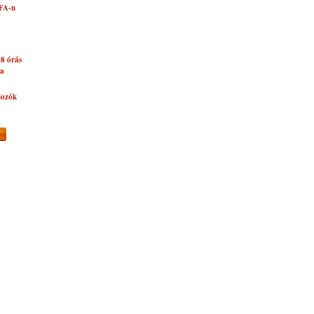
EFA-n
48 órás
ra
lozók