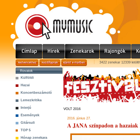
3422 zenekar 12339 letölt
Rovatok
Külföldi
Hazai
Koncertbeszámoló
Lemezkritika
Interjú
VOLT 2016
Események
2016. június 27.
Gitársuli
A JANA színpadon a hazaiak 
TOP 5
Hónap zenekara