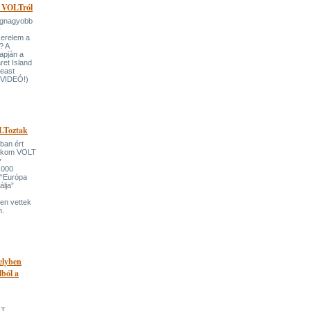
a VOLTról
legnagyobb
r
zerelem a
? A
apján a
ret Island
beast
 (VIDEÓ!)
LToztak
ban ért
lekom VOLT
y
 000
 “Európa
álja”
-en vettek
n.
helyben
lból a
LT