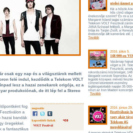
utolsó üzenet 
Kik a hősök A 
hős című sláge
énekesnője szerint? És mi a s
Margaret Island tagjai számára
Telekom VOLT Fesztivál zárón
JANA Színpad fellépői, a Marga
triója és Tarján Zsófi, a Honey
énekesnője állt kameránk elé.
Tovább
2016. július 5.
148 000-en VO
Vasárnap hajnal
véget a 24. Te
Fesztivál, amel
rekordszámú közönséget, 148
r csak egy nap és a világsztárok mellett
látogatót vonzott Sopronba. Az
pron felé indul, kezdődik a Telekom VOLT
legjobb közepes méretű fesztiv
címmel kitüntetett esemény
ínpad lesz a hazai zenekarok origója, ez a
leglátogatottabb napján 35 000
ar produkciónak, de itt lép fel a Stereo
részt az Iron Maiden koncertjé
Tovább
ítőpontként fog
2016. június 29.
megosztás
Fesztiválozás 
Fesztiválon a
vagy akár távo
b hazai bandák
kapcsolódó linkek
Telekom 4G
gy öregekkel.
VOLT Fesztivál
megoldásaival
 a fantasztikus
A tegnap elnindult Telekom VO