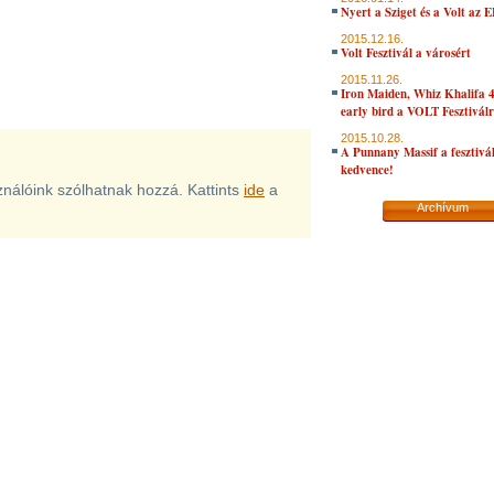
Nyert a Sziget és a Volt az 
2015.12.16.
Volt Fesztivál a városért
2015.11.26.
Iron Maiden, Whiz Khalifa 
early bird a VOLT Fesztivál
2015.10.28.
A Punnany Massif a fesztivá
kedvence!
sználóink szólhatnak hozzá. Kattints
ide
a
Archívum