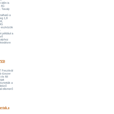
 idén is
ű 4G
. Tavaly
talható a
leg 1,8
tt,
 4G
s eszközök
b
t például a
kvő
valyhoz
vekedésre
 PZD
 Fesztivál
b tízezer
 és fél
jait
osztották a
önböző
al elismerő
ogytak a