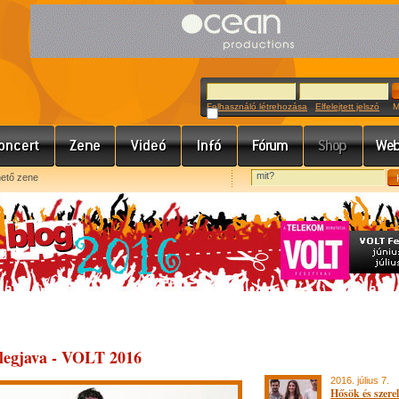
Felhasználó létrehozása
Elfelejtett jelszó
Meg
hető zene
legjava - VOLT 2016
2016. július 7.
Hősök és szere