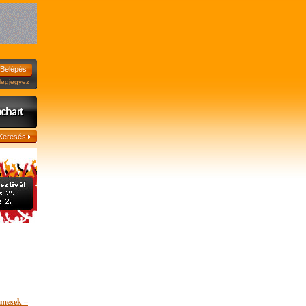
jegyez
lmesek –