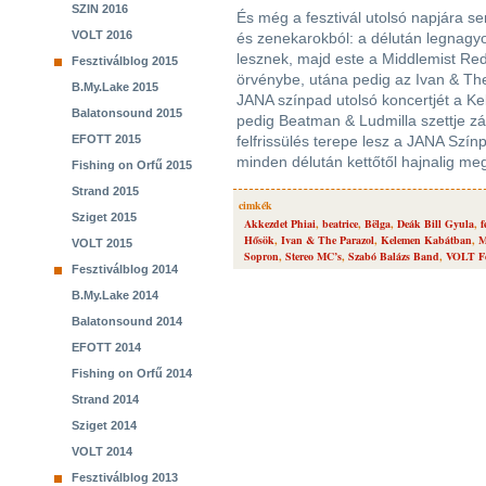
SZIN 2016
És még a fesztivál utolsó napjára s
VOLT 2016
és zenekarokból: a délután legnagy
lesznek, majd este a Middlemist Re
Fesztiválblog 2015
örvénybe, utána pedig az Ivan & The
B.My.Lake 2015
JANA színpad utolsó koncertjét a K
Balatonsound 2015
pedig Beatman & Ludmilla szettje zár
EFOTT 2015
felfrissülés terepe lesz a JANA Szín
minden délután kettőtől hajnalig me
Fishing on Orfű 2015
Strand 2015
cimkék
Sziget 2015
Akkezdet Phiai
,
beatrice
,
Bëlga
,
Deák Bill Gyula
,
f
Hősök
,
Ivan & The Parazol
,
Kelemen Kabátban
,
M
VOLT 2015
Sopron
,
Stereo MC’s
,
Szabó Balázs Band
,
VOLT Fe
Fesztiválblog 2014
B.My.Lake 2014
Balatonsound 2014
EFOTT 2014
Fishing on Orfű 2014
Strand 2014
Sziget 2014
VOLT 2014
Fesztiválblog 2013