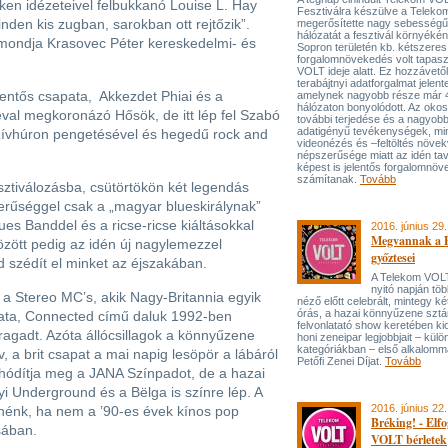
ken idézeteivel felbukkanó Louise L. Hay
Fesztiválra készülve a Telekom
nden kis zugban, sarokban ott rejtőzik”.
megerősítette nagy sebesség
hálózatát a fesztivál környékén
 mondja Krasovec Péter kereskedelmi- és
Sopron területén kb. kétszeres
forgalomnövekedés volt tapasz
VOLT ideje alatt. Ez hozzávető
terabájtnyi adatforgalmat jelente
lentős csapata, Akkezdet Phiai és a
amelynek nagyobb része már
hálózaton bonyolódott. Az oko
néval megkoronázó Hősök, de itt lép fel Szabó
további terjedése és a nagyob
adatigényű tevékenységek, min
szívhúron pengetésével és hegedű rock and
videonézés és –feltöltés növe
népszerűsége miatt az idén ta
képest is jelentős forgalomnö
számítanak.
Tovább
ztiválozásba, csütörtökön két legendás
zerűséggel csak a „magyar blueskirálynak”
lues Banddel és a ricse-ricse kiáltásokkal
2016. június 29.
Megvannak a
között pedig az idén új nagylemezzel
győztesei
d szédít el minket az éjszakában.
A Telekom VOLT
nyitó napján töb
, a Stereo MC’s, akik Nagy-Britannia egyik
néző előtt celebrált, mintegy két
órás, a hazai könnyűzene sztár
pata, Connected című daluk 1992-ben
felvonlatató show keretében ki
ragadt. Azóta állócsillagok a könnyűzene
honi zeneipar legjobbjait – kül
kategóriákban – első alkalomm
, a brit csapat a mai napig lesöpör a lábáról
Petőfi Zenei Díjat.
Tovább
 hódítja meg a JANA Színpadot, de a hazai
 Underground és a Bëlga is színre lép. A
2016. június 22.
tnénk, ha nem a ’90-es évek kínos pop
Bréking! - Elf
sában.
VOLT bérletek