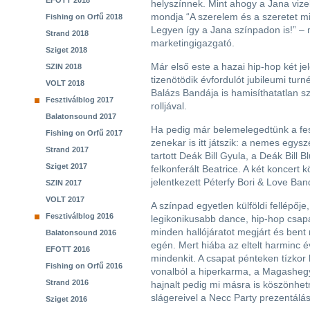
EFOTT 2018
helyszínnek. Mint ahogy a Jana vize
mondja “A szerelem és a szeretet mi
Fishing on Orfű 2018
Legyen így a Jana színpadon is!” –
Strand 2018
marketingigazgató.
Sziget 2018
Már első este a hazai hip-hop két je
SZIN 2018
tizenötödik évfordulót jubileumi tur
VOLT 2018
Balázs Bandája is hamisíthatatlan 
Fesztiválblog 2017
rolljával.
Balatonsound 2017
Ha pedig már belemelegedtünk a fes
Fishing on Orfű 2017
zenekar is itt játszik: a nemes egys
Strand 2017
tartott Deák Bill Gyula, a Deák Bill B
Sziget 2017
felkonferált Beatrice. A két koncert 
jelentkezett Péterfy Bori & Love Ban
SZIN 2017
VOLT 2017
A színpad egyetlen külföldi fellépője
Fesztiválblog 2016
legikonikusabb dance, hip-hop csa
minden hallójáratot megjárt és bent 
Balatonsound 2016
egén. Mert hiába az eltelt harminc év
EFOTT 2016
mindenkit. A csapat pénteken tízkor
Fishing on Orfű 2016
vonalból a hiperkarma, a Magashegyi
Strand 2016
hajnalt pedig mi másra is köszönhe
slágereivel a Necc Party prezentálá
Sziget 2016