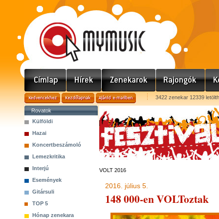
3422 zenekar 12339 letölt
Rovatok
Külföldi
Hazai
Koncertbeszámoló
Lemezkritika
Interjú
VOLT 2016
Események
2016. július 5.
Gitársuli
148 000-en VOLToztak
TOP 5
Hónap zenekara