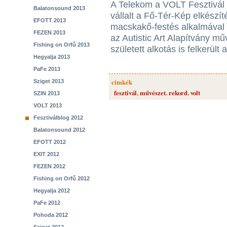
A Telekom a VOLT Fesztivál 
Balatonsound 2013
vállalt a Fő-Tér-Kép elkészít
EFOTT 2013
macskakő-festés alkalmával a
FEZEN 2013
az Autistic Art Alapítvány m
Fishing on Orfű 2013
született alkotás is felkerült
Hegyalja 2013
PaFe 2013
cimkék
Sziget 2013
fesztivál
,
művészet
,
rekord
,
volt
SZIN 2013
VOLT 2013
Fesztiválblog 2012
Balatonsound 2012
EFOTT 2012
EXIT 2012
FEZEN 2012
Fishing on Orfű 2012
Hegyalja 2012
PaFe 2012
Pohoda 2012