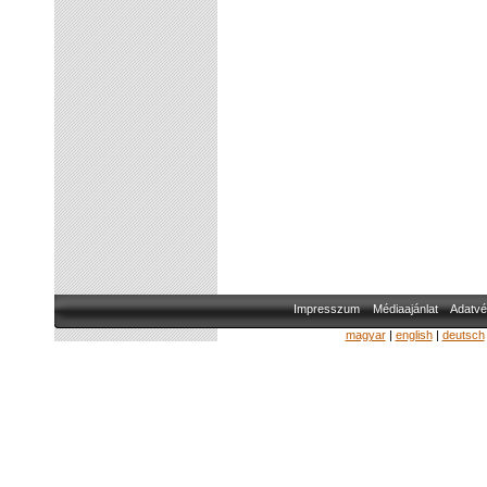
Impresszum
Médiaajánlat
Adatvé
magyar
|
english
|
deutsch