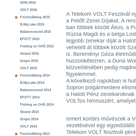
SZIN 2016
VOLT 2016
A Telekom VOLT Fesztivál ny
Fesztiválblog 2015
a Petőfi Zenei Díjakat. A ren
B.My.Lake 2015
ban többek között Ákos, a P
Balatonsound 2015
Rúzsa Magdi és a belga Lost 
EFOTT 2015
legjobb zenekar díját a Halot
Fishing on Orfű 2015
vehetett át többek között S
is. Bereményi Géza életműdíj
Strand 2015
huszonkétezren, a Duna Worl
Sziget 2015
közvetítésében pedig majdne
VOLT 2015
figyelemmel.
Fesztiválblog 2014
A következő napokban is hull
B.My.Lake 2014
Sopron polgármestere elismer
Balatonsound 2014
a Halott Pénz zenekarokna
EFOTT 2014
VOLTos himnuszért, amelyet e
Fishing on Orfű 2014
Strand 2014
Ismert kortárs művészek a
Sziget 2014
vezetésével egy egyedülálló 
VOLT 2014
Telekom VOLT fesztivál pént
Fesztiválblog 2013