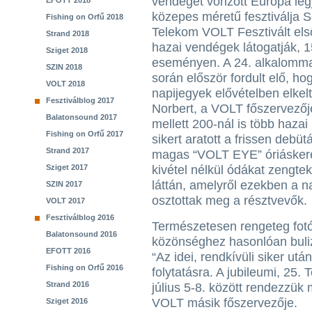
vendéget vonzott Európa leg
EFOTT 2018
közepes méretű fesztiválja 
Fishing on Orfű 2018
Telekom VOLT Fesztivált el
Strand 2018
hazai vendégek látogatják, 15
Sziget 2018
eseményen. A 24. alkalommal
SZIN 2018
során először fordult elő, ho
VOLT 2018
napijegyek elővételben elke
Fesztiválblog 2017
Norbert, a VOLT főszervezője
Balatonsound 2017
mellett 200-nál is több haza
Fishing on Orfű 2017
sikert aratott a frissen debüt
Strand 2017
magas “VOLT EYE” óriáskerék 
Sziget 2017
kivétel nélkül ódákat zengtek
láttán, amelyről ezekben a n
SZIN 2017
osztottak meg a résztvevők.
VOLT 2017
Fesztiválblog 2016
Természetesen rengeteg fotó s
Balatonsound 2016
közönséghez hasonlóan buliz
EFOTT 2016
“Az idei, rendkívüli siker u
Fishing on Orfű 2016
folytatásra. A jubileumi, 25
Strand 2016
július 5-8. között rendezzük 
VOLT másik főszervezője.
Sziget 2016