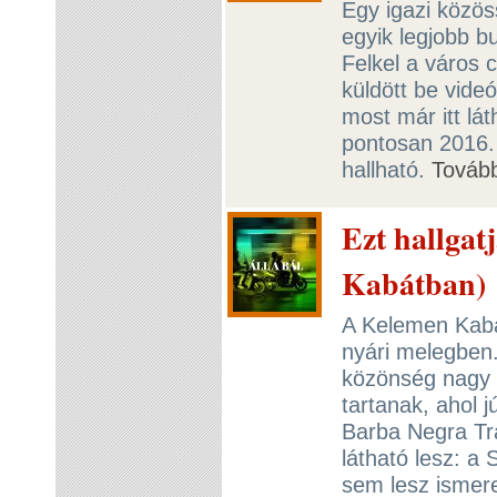
Egy igazi közöss
egyik legjobb b
Felkel a város
küldött be videó
most már itt lá
pontosan 2016.
hallható.
Továb
Ezt hallga
Kabátban)
A Kelemen Kabá
nyári melegben.
közönség nagy 
tartanak, ahol 
Barba Negra Tra
látható lesz: a
sem lesz ismer