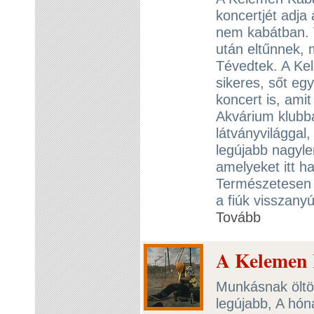
koncertjét adja
nem kabátban. V
után eltűnnek, 
Tévedtek. A Kel
sikeres, sőt egy
koncert is, ami
Akvárium klubba
látványvilággal,
legújabb nagyle
amelyeket itt ha
Természetesen 
a fiúk visszanyú
Tovább
A Kelemen 
Munkásnak öltö
legújabb, A hón