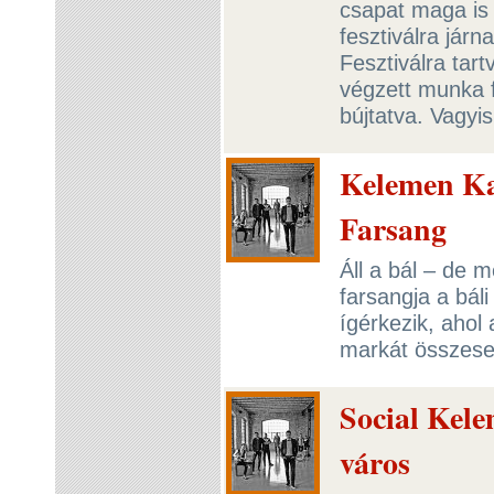
csapat maga is 
fesztiválra járn
Fesztiválra tart
végzett munka f
bújtatva. Vagyi
Kelemen Ka
Farsang
Áll a bál – de 
farsangja a bál
ígérkezik, ahol
markát összese
Social Kele
város