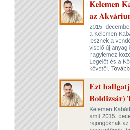
Kelemen Ka
az Akvári
2015. december
a Kelemen Kabá
lesznek a vend
viselő új anyag
nagylemez közöt
Legelőt és a K
követői.
Tovább
Ezt hallgat
Boldizsár)
Kelemen Kabátb
amit 2015. dec
rajongóknak az
bevezetőnek, hi