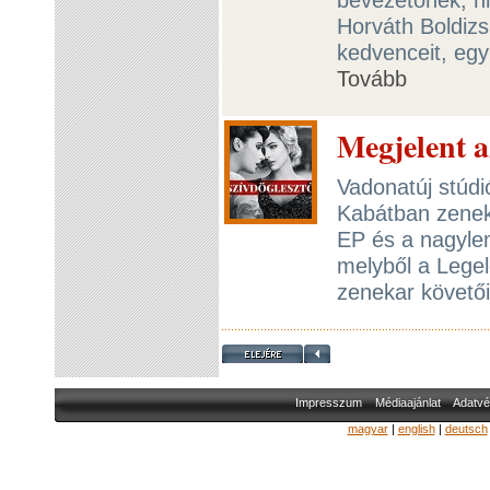
Horváth Boldiz
kedvenceit, eg
Tovább
Megjelent 
Vadonatúj stúd
Kabátban zeneka
EP és a nagylem
melyből a Lege
zenekar követő
Impresszum
Médiaajánlat
Adatvé
magyar
|
english
|
deutsch