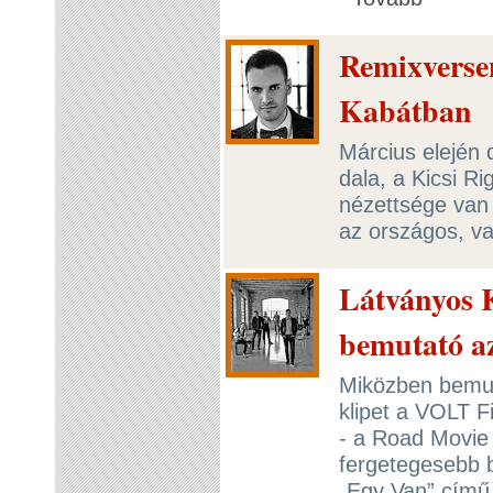
Remixverse
Kabátban
Március elején
dala, a Kicsi Ri
nézettsége van
az országos, val
Látványos 
bemutató a
Miközben bemut
klipet a VOLT F
- a Road Movie 
fergetegesebb 
„Egy Van” című