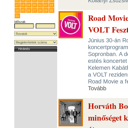
Kollányi Zsuzsi
17
18
19
20
21
22
23
24
25
26
27
28
29
30
Road Movie
31
1
2
3
4
5
6
Időszak:
VOLT Feszt
-
Június 30-án Ro
koncertprogramj
Hirdetés
Sopronban. A d
estés koncerte
Kelemen Kabátb
a VOLT reziden
Road Movie a fes
Tovább
Horváth Bo
minőséget k