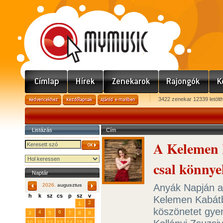
3422 zenekar 12339 letölt
Listázás
Cím
A Kelemen 
csal könny
Naptár
Anyák Napján a
2026.
augusztus
h
k
sz
cs
p
sz
v
Kelemen Kabátb
29
31
2
27
28
30
1
köszönetet gye
4
6
3
5
7
8
9
10
11
12
13
14
15
16