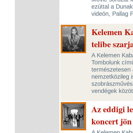
ezúttal a Duna
videón, Pallag
Kelemen Ka
telibe szarj
A Kelemen Kabát
Tombolunk című 
természetesen a
nemzetközileg i
szobrászművész 
vendégek közöt
Az eddigi 
koncert jön
A Kelemen Kabá