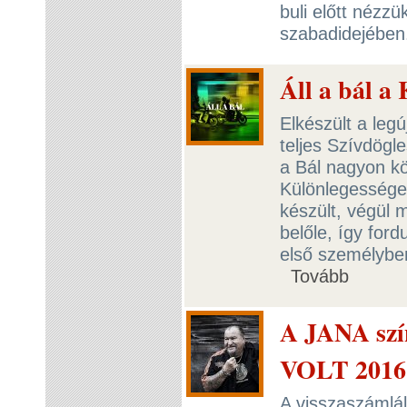
buli előtt nézzü
szabadidejében
Áll a bál a
Elkészült a leg
teljes Szívdögle
a Bál nagyon kö
Különlegessége,
készült, végül 
belőle, így for
első személyben
Tovább
A JANA szín
VOLT 2016
A visszaszámlál