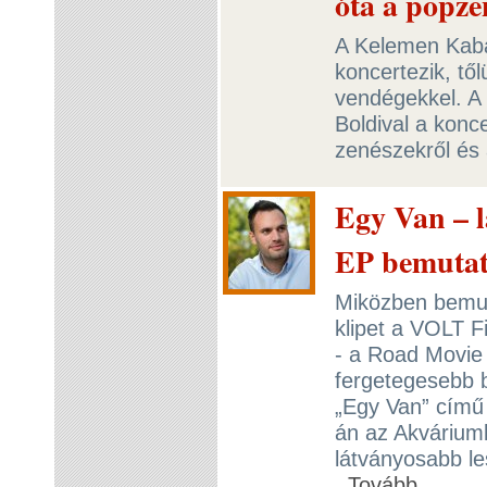
óta a popz
A Kelemen Kab
koncertezik, től
vendégekkel. A
Boldival a konc
zenészekről és 
Egy Van – 
EP bemutat
Miközben bemut
klipet a VOLT F
- a Road Movie 
fergetegesebb 
„Egy Van” című
án az Akvárium
látványosabb le
Tovább