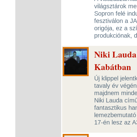
világsztárok me
Sopron felé ind
fesztiválon a J
origója, ez a s
produkciónak, de
Niki Lauda 
Kabátban
Új klippel jele
tavaly év végé
majdnem minden 
Niki Lauda című
fantasztikus han
lemezbemutató 
17-én lesz az A