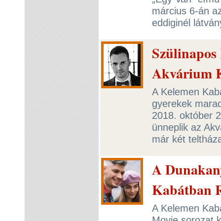
március 6-án a
eddiginél látvá
Szülinapos
Akvárium 
A Kelemen Kabá
gyerekek maradja
2018. október 2
ünneplik az Akv
már két teltház
A Dunakany
Kabátban R
A Kelemen Kabá
Movie sorozat k