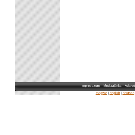
Impresszum
Médiaajánlat
Adatvé
magyar
|
english
|
deutsch