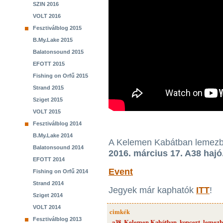
SZIN 2016
VOLT 2016
Fesztiválblog 2015
B.My.Lake 2015
Balatonsound 2015
EFOTT 2015
Fishing on Orfű 2015
Strand 2015
Sziget 2015
VOLT 2015
Fesztiválblog 2014
B.My.Lake 2014
A Kelemen Kabátban lemezbe
Balatonsound 2014
2016. március 17. A38 hajó
EFOTT 2014
Event
Fishing on Orfű 2014
Strand 2014
Jegyek már kaphatók
ITT
!
Sziget 2014
VOLT 2014
cimkék
Fesztiválblog 2013
a38
,
Kelemen Kabátban
,
koncert
,
lemezb