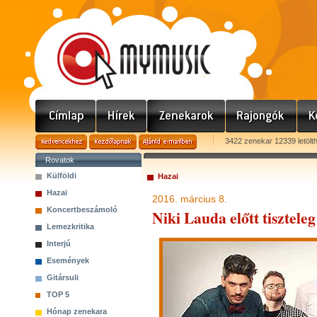
3422 zenekar 12339 letölt
Rovatok
Külföldi
Hazai
Hazai
2016. március 8.
Koncertbeszámoló
Niki Lauda előtt tisztel
Lemezkritika
Interjú
Események
Gitársuli
TOP 5
Hónap zenekara