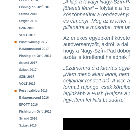
EFOTT 2018
„A klip a tavalyi Nagy-Szín
Fishing on Orfű 2018
jöhetett létre”
– folytatja a f
köszönhetünk a rendezvényne
Strand 2018
és élményt. Még az is lehet,
Sziget 2018
pillanatra a műsorba, mint ta
SZIN 2018
VOLT 2018
Az énekes egyébként követen
Fesztiválblog 2017
autóversenyzőt, akiről a dal 
Balatonsound 2017
hogy a Nagy-Szín-Pad dobogó
Fishing on Orfű 2017
azóta is töretlenül haladnak f
Strand 2017
„Számomra ő a kitartás egyik
Sziget 2017
„Nem menő akart lenni, nem a
SZIN 2017
céljainak rendelt alá. A vicc
VOLT 2017
forma1 rajongó, csak körülb
Fesztiválblog 2016
leginkább a Rush (Hajsza a 
Balatonsound 2016
figyeltem fel Niki Laudára.”
EFOTT 2016
Fishing on Orfű 2016
Strand 2016
Sziget 2016