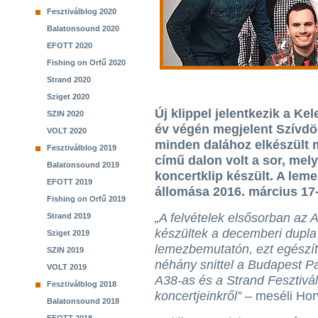
Fesztiválblog 2020
Balatonsound 2020
EFOTT 2020
Fishing on Orfű 2020
Strand 2020
Sziget 2020
Új klippel jelentkezik a Ke
SZIN 2020
év végén megjelent Szívd
VOLT 2020
minden dalához elkészült m
Fesztiválblog 2019
című dalon volt a sor, mel
Balatonsound 2019
koncertklip készült. A lem
EFOTT 2019
állomása 2016. március 17-
Fishing on Orfű 2019
„A felvételek elsősorban az
Strand 2019
készültek a decemberi dupla
Sziget 2019
lemezbemutatón, ezt egészíte
SZIN 2019
néhány snittel a Budapest P
VOLT 2019
A38-as és a Strand Fesztivá
Fesztiválblog 2018
koncertjeinkről”
– meséli Horv
Balatonsound 2018