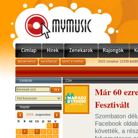
3422 zenekar 12339 letölt
Listázás
Cím
Már 60 ezr
Fesztivált
Naptár
Szombaton délut
2026.
augusztus
h
k
sz
cs
p
sz
v
Facebook oldal
29
31
2
27
28
30
1
követték, a rés
4
6
3
5
7
8
9
10
11
12
13
14
15
16