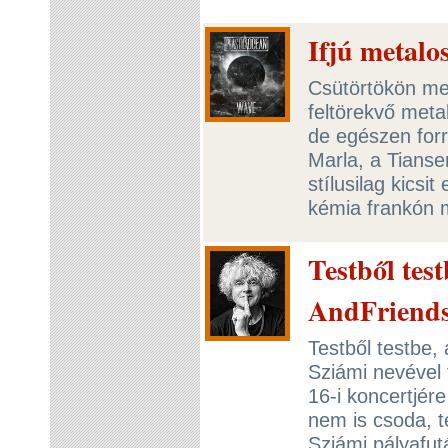
Ifjú metalo
Csütörtökön meg
feltörekvő meta
de egészen forr
Marla, a Tianse
stílusilag kicsi
kémia frankón 
Testből tes
AndFriends
Testből testbe, 
Sziámi nevével 
16-i koncertjér
nem is csoda, t
Sziámi pályafut