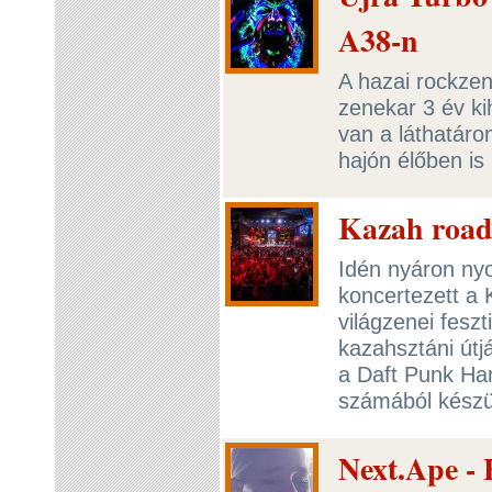
A38-n
A hazai rockze
zenekar 3 év ki
van a láthatár
hajón élőben is
Kazah road
Idén nyáron nyo
koncertezett a
világzenei feszt
kazahsztáni útj
a Daft Punk Har
számából készül
Next.Ape -