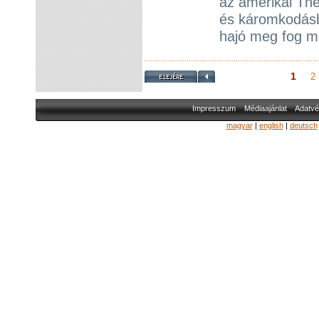
az amerikai The
és káromkodásbó
hajó meg fog m
1
2
Impresszum
Médiaajánlat
Adatvé
magyar
|
english
|
deutsch