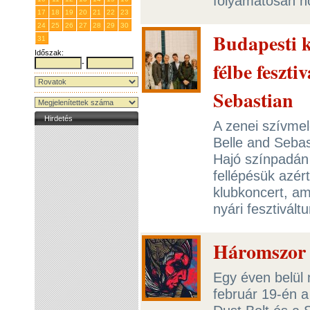
folyamatosan n
17
18
19
20
21
22
23
24
25
26
27
28
29
30
Budapesti k
31
1
2
3
4
5
6
Időszak:
félbe feszti
-
Sebastian
Hirdetés
A zenei szívmele
Belle and Sebas
Hajó színpadán
fellépésük azért
klubkoncert, am
nyári fesztivált
Háromszor 
Egy éven belül 
február 19-én a