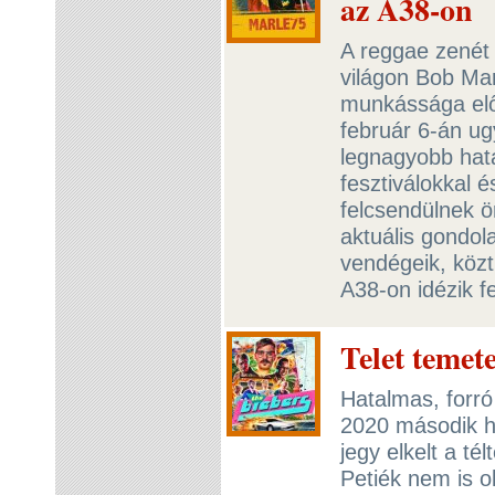
az A38-on
A reggae zenét
világon Bob Mar
munkássága előt
február 6-án ug
legnagyobb hatá
fesztiválokkal 
felcsendülnek 
aktuális gondol
vendégeik, közt
A38-on idézik f
Telet temet
Hatalmas, forró 
2020 második h
jegy elkelt a té
Petiék nem is o