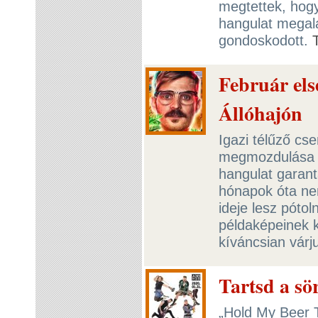
megtettek, hogy
hangulat megala
gondoskodott.
Február els
Állóhajón
Igazi télűző cs
megmozdulása 2
hangulat garant
hónapok óta ne
ideje lesz póto
példaképeinek ki
kíváncsian várj
Tartsd a sö
„Hold My Beer T