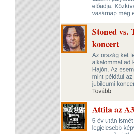
előadja. Közkív
vasárnap még e
Stoned vs. 
koncert
Az ország két l
alkalommal ad 
Hajón. Az esemé
mint például a
jubileumi koncer
Tovább
Attila az A
5 év után ismét
legjelesebb kép