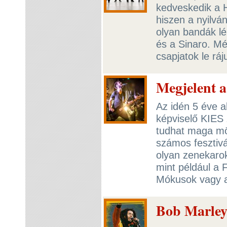
kedveskedik a 
hiszen a nyilvá
olyan bandák lé
és a Sinaro. M
csapjatok le rá
Megjelent a
Az idén 5 éve a
képviselő KIES 
tudhat maga mög
számos fesztiv
olyan zenekaro
mint például a F
Mókusok vagy
Bob Marley 