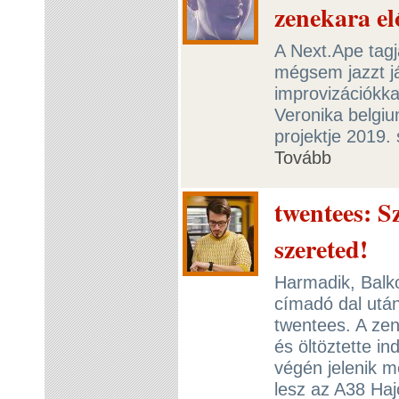
zenekara e
A Next.Ape tagj
mégsem jazzt j
improvizációkka
Veronika belgiu
projektje 2019.
Tovább
twentees: S
szereted!
Harmadik, Balk
címadó dal utá
twentees. A zen
és öltöztette in
végén jelenik m
lesz az A38 Ha