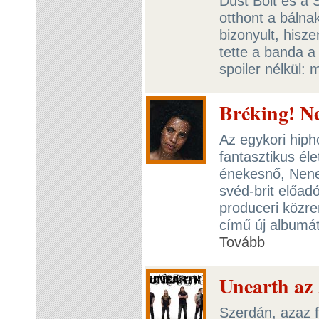
Dust Bolt és a 
otthont a bálna
bizonyult, hisz
tette a banda a
spoiler nélkül:
Bréking! N
Az egykori hiph
fantasztikus él
énekesnő, Nene
svéd-brit előad
produceri közre
című új albumát
Tovább
Unearth az
Szerdán, azaz 