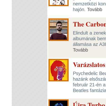
nemzetközi konc
hajón.
Tovább
The Carbon
Elindult a zen
albumának bemu
államása az A38
Tovább
Varázslatos
Psychedelic Be
hazánk elsőszá
február 21-én a 
Beatles fantázi
Újra Turbo