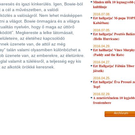
Minden idők 10 legnagyobb 
resés és igazi kínkerülés. Igen, Bowie-ból
kultfilmje
t a cél a művészetben, a valódi
2016.07.08.
 közlés a valóságról. Nem lehet másképpen
Ezt hallgatja! M-papa TOP
i a világot. Bowie önmagára és a világra
Kabátban)
izualitás nyelvén, hogy ő maga az úttörő
2016.07.05.
ködött”. Megkereste a lelke látomásait,
Ezt hallgatja! Posztós Balá
 felületeire, az életéhez kapcsolódó
(Hello Hurricane)
nnek üzenete van, de attól az még
2016.04.29.
y” talán valami olyasmiben különbözhet a
Ezt hallhatja! Vince Murph
(Paddy and the Rats)
bb üzenete van, az emberekre, az életünkre.
al valamit a túlélésről, a teljesség egy kis
2016.04.27.
Ezt Hallgatja! Fábián Tibor
t az alkotók örökké keresnek.
játszik)
2016.04.25.
Ezt hallgatja! Éva Presszó 
Top5
2016.02.29.
A zenetörténelem 10 legjobb
frontembere
Archívum