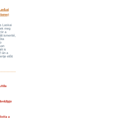
Laskai
tereo)
s Laskai
itek meg
zör a
lt ismertté,
óta
o
san
ét is
2-án a
rtje előtt
ttila
eoklipje
ította a