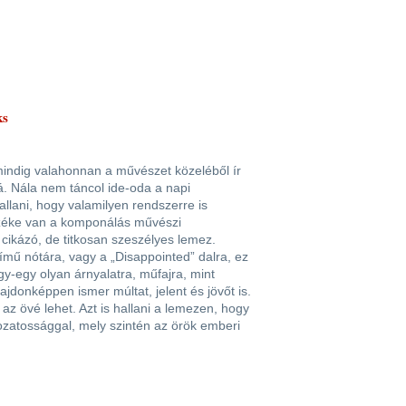
ks
indig valahonnan a művészet közeléből ír
. Nála nem táncol ide-oda a napi
lani, hogy valamilyen rendszerre is
érzéke van a komponálás művészi
 cikázó, de titkosan szeszélyes lemez.
ímű nótára, vagy a „Disappointed” dalra, ez
y-egy olyan árnyalatra, műfajra, mint
ajdonképpen ismer múltat, jelent és jövőt is.
az övé lehet. Azt is hallani a lemezen, hogy
tozatossággal, mely szintén az örök emberi