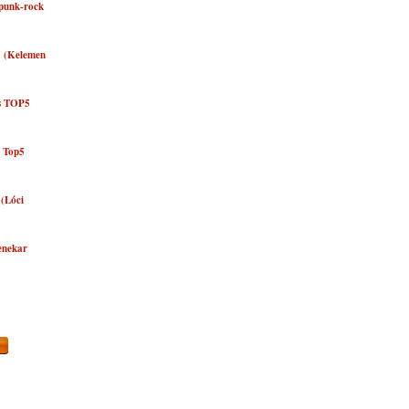
punk-rock
5 (Kelemen
zs TOP5
y Top5
 (Lóci
zenekar