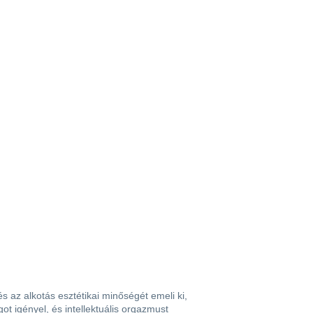
 az alkotás esztétikai minőségét emeli ki,
t igényel, és intellektuális orgazmust