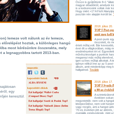
Össze is gyűjtöttünk 8+1 "állato
magyar előadóktól, amelyek kü
is a kedvenceink voltak már k
Hogy miért +1? A Fish! Alanyijo
pusztán név alapján került be.
2018. július 20.
TOP 5 Post-pu
amit meg kell h
ion) lemeze volt nálunk az év lemeze,
A post-punk eg
összetett, és 
s előrelépést hoztak, a különleges hangú
értett műfaj volt. Bár kevesebb
lba most kérésünkre összerakta, mely
évet élt a világkorában, máig 
eredményeket ért el. Egyesitett
t a legnagyobbra tartott 2013-ban.
művésziességet a punkok hara
megannyi más műfaj elemével,
igen színes műfajt alkottak. A t
igénye nélkül íme az az 5 post
album, amit mindenképp meg ke
megosztás
hallgatnod.
Tovább
kapcsolódó linkek
2018. július 17.
ALBA HYSENI
TOP 5 Synth-
 sajátosan
kapcsolódó cikkek
a 80-as évekbő
éről, egy
Ezt hallgatja! Walkó Csaba
A szintetizátoro
őjén keresztül.
(Compact Disco) Top5
években sokan
Ezt hallgatja! Soerii & Poolek Top5
megvetették: nem volt a hangok
leképeződése, nem volt húrpen
Ezt hallgatja! Nádasdi János (Intim
vagy rezgés, ami a hangot adn
Torna Illegál) Top5
’70-es években jött az áttörés,
zseniális zenészeknek, mint a