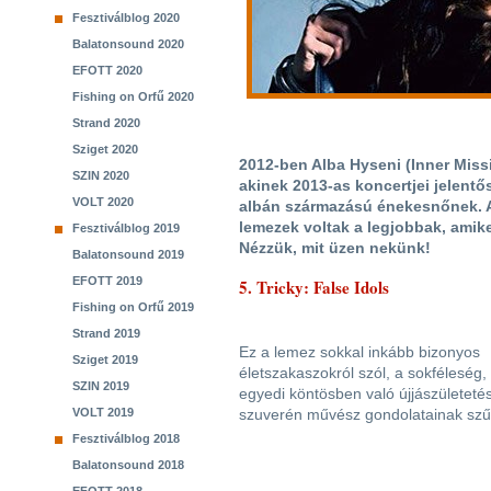
Fesztiválblog 2020
Balatonsound 2020
EFOTT 2020
Fishing on Orfű 2020
Strand 2020
Sziget 2020
2012-ben Alba Hyseni (Inner Miss
SZIN 2020
akinek 2013-as koncertjei jelentő
VOLT 2020
albán származású énekesnőnek. A
lemezek voltak a legjobbak, amike
Fesztiválblog 2019
Nézzük, mit üzen nekünk!
Balatonsound 2019
EFOTT 2019
5. Tricky: False Idols
Fishing on Orfű 2019
Strand 2019
Ez a lemez sokkal inkább bizonyos
Sziget 2019
életszakaszokról szól, a sokféleség,
SZIN 2019
egyedi köntösben való újjászületetés
VOLT 2019
szuverén művész gondolatainak szűr
Fesztiválblog 2018
Balatonsound 2018