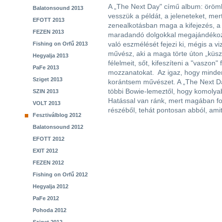
A „The Next Day" című album: örömke
Balatonsound 2013
vesszük a példát, a jeleneteket, mer
EFOTT 2013
zenealkotásban maga a kifejezés, a
FEZEN 2013
maradandó dolgokkal megajándékozn
való eszmélését fejezi ki, mégis a v
Fishing on Orfű 2013
művész, aki a maga törte úton „küsz
Hegyalja 2013
félelmeit, sőt, kifeszíteni a "vaszon"
PaFe 2013
mozzanatokat. Az igaz, hogy minde
Sziget 2013
korántsem művészet. A „The Next Da
többi Bowie-lemeztől, hogy komolya
SZIN 2013
Hatással van ránk, mert magában fogl
VOLT 2013
részéből, tehát pontosan abból, ami
Fesztiválblog 2012
Balatonsound 2012
EFOTT 2012
EXIT 2012
FEZEN 2012
Fishing on Orfű 2012
Hegyalja 2012
PaFe 2012
Pohoda 2012