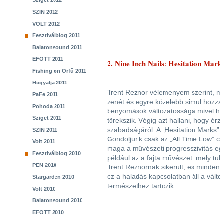
Sziget 2012
SZIN 2012
VOLT 2012
Fesztiválblog 2011
Balatonsound 2011
EFOTT 2011
2. Nine Inch Nails: Hesitation Mar
Fishing on Orfű 2011
Hegyalja 2011
Trent Reznor vélemenyem szerint, m
PaFe 2011
zenét és egyre közelebb simul hozzá
Pohoda 2011
benyomások változatossága mivel hal
Sziget 2011
törekszik. Végig azt hallani, hogy 
szabadságáról. A „Hesitation Marks”
SZIN 2011
Gondoljunk csak az „All Time Low” c
Volt 2011
maga a művészeti progresszivitás eg
Fesztiválblog 2010
például az a fajta művészet, mely tul
PEN 2010
Trent Reznornak sikerült, és minden 
ez a haladás kapcsolatban áll a vál
Stargarden 2010
természethez tartozik.
Volt 2010
Balatonsound 2010
EFOTT 2010