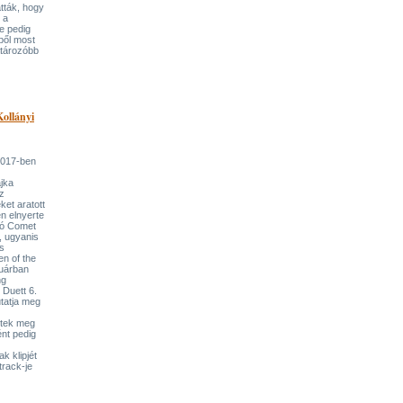
tták, hogy
 a
e pedig
ből most
atározóbb
Kollányi
 2017-ben
ajka
z
et aratott
en elnyerte
áró Comet
, ugyanis
s
 of the
ruárban
ng
 Duett 6.
tatja meg
itek meg
ént pedig
k klipjét
track-je