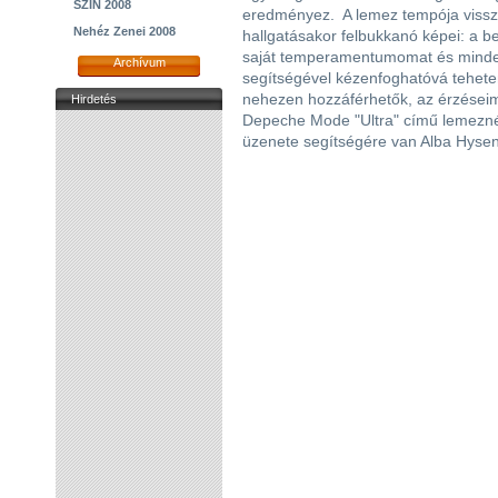
SZIN 2008
eredményez. A lemez tempója vissza
Nehéz Zenei 2008
hallgatásakor felbukkanó képei: a be
saját temperamentumomat és mindenn
Archívum
segítségével kézenfoghatóvá tehete
nehezen hozzáférhetők, az érzéseim
Hirdetés
Depeche Mode "Ultra" című lemeznél
üzenete segítségére van Alba Hyseni