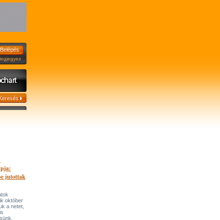
jegyez
.
apja:
be jutottak
atok
ik október
tuk a netet,
is
sünk.