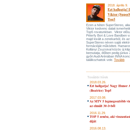
2018. április 9.
Ezt hallgatja! 
Viktor (SuperS
Top5
Ezen a héten SuperStereo, alia
Viktor kedvenc dalait ismerhet
Top5 rovatunkban. Viktor elős
Péterfy Bori & Love Bandben vá
majd kivált a zenekarból, és az
SuperStereo néven saját elektr
formációját működteti. Hamaro
Kollányi Zsuzsival közös új klipj
bemutatja, élőben pedig június 
győri Audi Arénában INNA konce
találkozhattok vele.
Tovább
További hírek
2018.03.26.
Ezt hallgatja! Nagy Hunor A
(Beatrice) Top5
2017.03.08.
Az MTV 5 legmegosztóbb vid
az elmúlt 30 évből
2016.11.29.
TOP 5 zenész, aki visszautas
díját
2016.08.13.