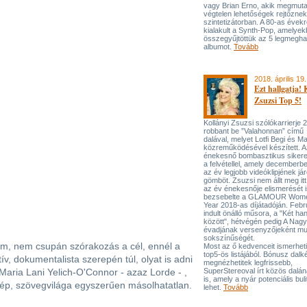
vagy Brian Erno, akik megmuta
végtelen lehetőségek rejtőznek
szintetizátorban. A 80-as évekr
kialakult a Synth-Pop, amelyek
összegyűjtöttük az 5 legmegh
albumot.
Tovább
2018. április 19.
Ezt hallgatja! 
Zsuzsi Top 5!
Kollányi Zsuzsi szólókarrierje
robbant be ”Valahonnan” című
dalával, melyet Lotfi Begi és M
közreműködésével készített. A
énekesnő bombasztikus sikerek
a felvétellel, amely decemberb
az év legjobb videóklipjének j
gömböt. Zsuzsi nem állt meg itt
az év énekesnője elismerését i
bezsebelte a GLAMOUR Women
Year 2018-as díjátadóján. Feb
indult önálló műsora, a "Két ha
között", hétvégén pedig A Nagy
évadjának versenyzőjeként mu
sokszínűségét.
, nem csupán szórakozás a cél, ennél a
Most az ő kedvenceit ismerhet
top5-ös listájából. Bónusz dalk
tív, dokumentalista szerepén túl, olyat is adni
megnézhetitek legfrissebb,
Maria Lani Yelich-O'Connor - azaz Lorde - ,
SuperStereoval írt közös dalána
is, amely a nyár potenciális buli
ép, szövegvilága egyszerűen másolhatatlan.
lehet.
Tovább