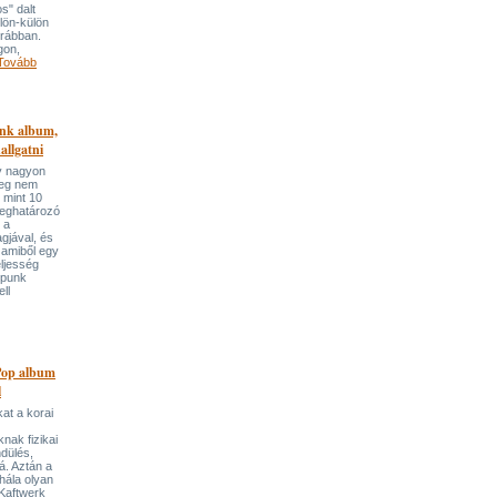
s" dalt
lön-külön
orábban.
gon,
Tovább
nk album,
allgatni
y nagyon
meg nem
, mint 10
meghatározó
 a
gjával, és
 amiből egy
eljesség
-punk
ll
Pop album
l
kat a korai
nak fizikai
dülés,
á. Aztán a
 hála olyan
 Kaftwerk