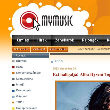
3422 zenekar 12339 letölt
Rovatok
Külföldi
TOP 5
Hazai
2013. december 29.
Ezt hallgatja! Alba Hyseni T
Koncertbeszámoló
Lemezkritika
Interjú
Események
Gitársuli
TOP 5
Hónap zenekara