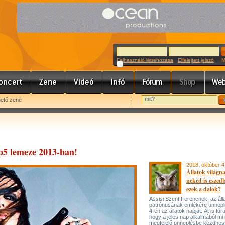
Felhasználó létrehozása
Elfelejtett jelszó
Meg
hető zene
op5 lemeze 2013-ban!
2018. október 4
Állatok világn
neked is eszed
ezek a dalok?
Assisi Szent Ferencnek, az áll
patrónusának emlékére ünnepl
4-én az állatok napját. Át is túr
hogy a jeles nap alkalmából mi 
megfelelő ünneplésbe kezdhes