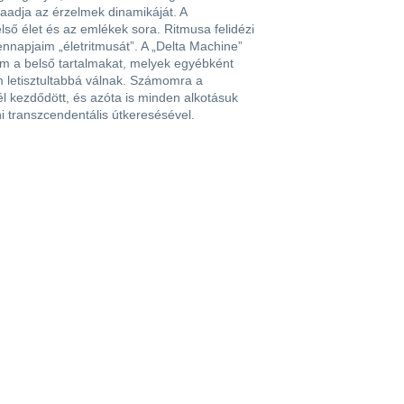
adja az érzelmek dinamikáját. A
lső élet és az emlékek sora. Ritmusa felidézi
apjaim „életritmusát”. A „Delta Machine”
m a belső tartalmakat, melyek egyébként
 letisztultabbá válnak. Számomra a
 kezdődött, és azóta is minden alkotásuk
 transzcendentális útkeresésével.