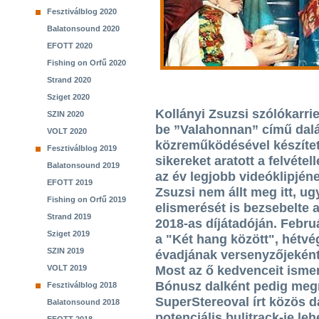
Fesztiválblog 2020
Balatonsound 2020
EFOTT 2020
Fishing on Orfű 2020
Strand 2020
Sziget 2020
Kollányi Zsuzsi szólókarri
SZIN 2020
be ”Valahonnan” című daláv
VOLT 2020
közreműködésével készíte
Fesztiválblog 2019
sikereket aratott a felvéte
Balatonsound 2019
az év legjobb videóklipjé
EFOTT 2019
Zsuzsi nem állt meg itt, u
Fishing on Orfű 2019
elismerését is bezsebelt
Strand 2019
2018-as díjátadóján. Febru
Sziget 2019
a "Két hang között", hétvé
SZIN 2019
évadjának versenyzőjeként
VOLT 2019
Most az ő kedvenceit ismer
Bónusz dalként pedig megn
Fesztiválblog 2018
SuperStereoval írt közös da
Balatonsound 2018
potenciális bulitrack-je leh