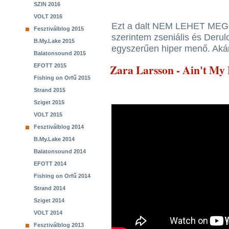
SZIN 2016
VOLT 2016
Ezt a dalt NEM LEHET MEGUN
Fesztiválblog 2015
szerintem zseniális és Derul
B.My.Lake 2015
egyszerűen hiper menő. Aká
Balatonsound 2015
Zara Larsson - Ain't My 
EFOTT 2015
Fishing on Orfű 2015
Strand 2015
Sziget 2015
VOLT 2015
Fesztiválblog 2014
B.My.Lake 2014
Balatonsound 2014
EFOTT 2014
Fishing on Orfű 2014
Strand 2014
Sziget 2014
VOLT 2014
Fesztiválblog 2013