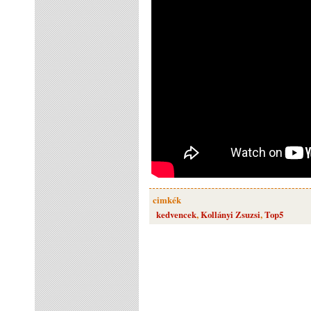
cimkék
kedvencek
,
Kollányi Zsuzsi
,
Top5