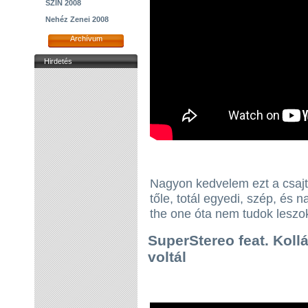
SZIN 2008
Nehéz Zenei 2008
Archívum
Hirdetés
Nagyon kedvelem ezt a csajt.
tőle, totál egyedi, szép, és 
the one óta nem tudok leszok
SuperStereo feat. Kollá
voltál