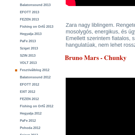
Balatonsound 2013
EFOTT 2013
FEZEN 2013
Zara nagy liblingem. Rengete
Fishing on Orfű 2013
mosolygós, energikus, és úg
Hegyalja 2013
Emellett szerintem fiatalos, 
PaFe 2013
hangulatúak, nem lehet rossz
Sziget 2013
Bruno Mars - Chunky
SZIN 2013
VOLT 2013
Fesztiválblog 2012
Balatonsound 2012
EFOTT 2012
EXIT 2012
FEZEN 2012
Fishing on Orfű 2012
Hegyalja 2012
PaFe 2012
Pohoda 2012