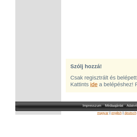
Szólj hozzá!
Csak regisztrált és belépet
Kattints
ide
a belépéshez! 
Impresszum
Médiaajánlat
Adatvé
magyar
|
english
|
deutsch