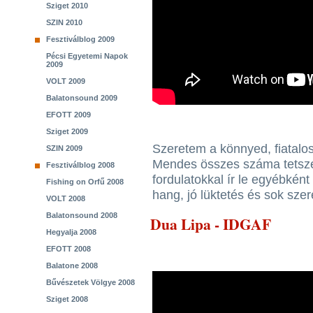
Sziget 2010
SZIN 2010
Fesztiválblog 2009
Pécsi Egyetemi Napok
2009
VOLT 2009
Balatonsound 2009
EFOTT 2009
Sziget 2009
Szeretem a könnyed, fiatalos,
SZIN 2009
Mendes összes száma tetszet
Fesztiválblog 2008
fordulatokkal ír le egyébként
Fishing on Orfű 2008
hang, jó lüktetés és sok szer
VOLT 2008
Balatonsound 2008
Dua Lipa - IDGAF
Hegyalja 2008
EFOTT 2008
Balatone 2008
Bűvészetek Völgye 2008
Sziget 2008