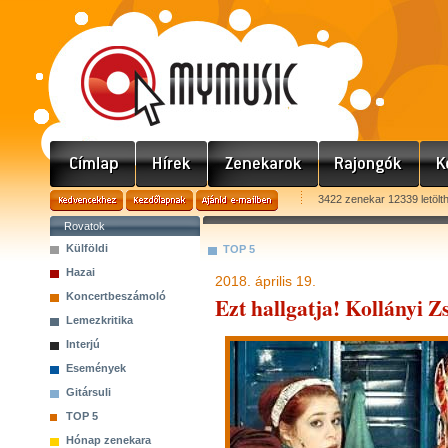
3422 zenekar 12339 letölt
Rovatok
Külföldi
TOP 5
Hazai
2018. április 19.
Koncertbeszámoló
Ezt hallgatja! Kollányi Z
Lemezkritika
Interjú
Események
Gitársuli
TOP 5
Hónap zenekara