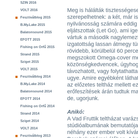
SZIN 2016
Meg is hálálták tisztességes
VOLT 2016
szerepelhetnek: a két, már is
Fesztiválblog 2015
nyilvánosság számára eddig i
B.My.Lake 2015
eljátszottak (Let Go), ami igen
Balatonsound 2015
vártuk a második nagylemezt,
EFOTT 2015
izgatottság lassan átmegy t
Fishing on Orfű 2015
rövidebb, körülbelül 60 per
Strand 2015
megszokott Omega-cover mel
Sziget 2015
közönségkedvencek, úgyhog
VOLT 2015
távozhatott, vagy folytathat
Fesztiválblog 2014
ugye. Amire egyébként láthat
az előzetes teltház mellett e
B.My.Lake 2014
erőfeszítések árán tudtuk ma
Balatonsound 2014
de, ugorjunk.
EFOTT 2014
Fishing on Orfű 2014
Anikó:
Strand 2014
A Vad Fruttik teltházat vará
Sziget 2014
stúdióalbumának bemutatója 
VOLT 2014
néhány ezer ember volt kíván
Fesztiválblog 2013