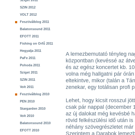
Sziget 2012
SZIN 2012
VOLT 2012
Fesztiválblog 2011
Balatonsound 2011
EFOTT 2011
Fishing on Orfű 2011
Hegyalja 2011
A lemezbemutató tényleg nagy
PaFe 2011
központban (kevéssé az átve
Pohoda 2011
és az egész koncertet kb. 10
Sziget 2011
volna még hallgatni pár órán 
eltekintve, mikor (talán a Tá
SZIN 2011
zenekar, egy totálisan profi 
Volt 2011
Fesztiválblog 2010
Lehet, hogy kicsit rosszul jö
PEN 2010
csak pár nappal (december 10
Stargarden 2010
az új dalokat még kevésbé h
Volt 2010
rövid felkészülési idő után is
Balatonsound 2010
néhány szövegrészletet már 
EFOTT 2010
Szerintem a Darabok lemezb