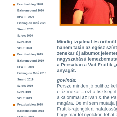
Fesztiválblog 2020
Balatonsound 2020
EFOTT 2020
Fishing on Orfű 2020
Strand 2020
Sziget 2020
Mindig izgalmat és örömöt 
SZIN 2020
hanem talán az egész színt
VOLT 2020
zenekar új albumot jelente
Fesztiválblog 2019
nagyszabású lemezbemutat
Balatonsound 2019
a Pecsában a Vad Fruttik „
EFOTT 2019
anyagát.
Fishing on Orfű 2019
govinda:
Strand 2019
Persze minden jó bulihoz kel
Sziget 2019
előzenekar – ezt a tisztséget
SZIN 2019
alkalommal az Ivan & the Par
VOLT 2019
magára. De mi sem mutatja 
Fesztiválblog 2018
Fruttik-rajongók állhatatossá
Balatonsound 2018
hogy már fél nyolckor, tehát 