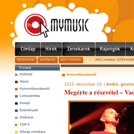
3422 zenekar 12339 letölt
Rovatok
Külföldi
Koncertbeszámoló
Hazai
2013. december 18. |
Anikó, govin
Koncertbeszámoló
Megérte a részvétel – V
Lemezkritika
Interjú
Események
Gitársuli
TOP 5
Hónap zenekara