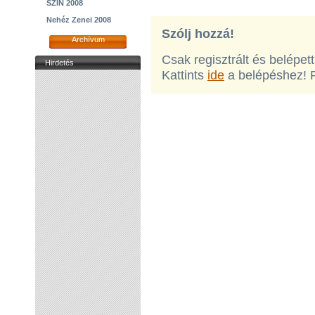
SZIN 2008
Nehéz Zenei 2008
Szólj hozzá!
Archívum
Csak regisztrált és belépet
Hirdetés
Kattints
ide
a belépéshez! 