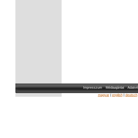
Impresszum
Médiaajánlat
Adatvé
magyar
|
english
|
deutsch