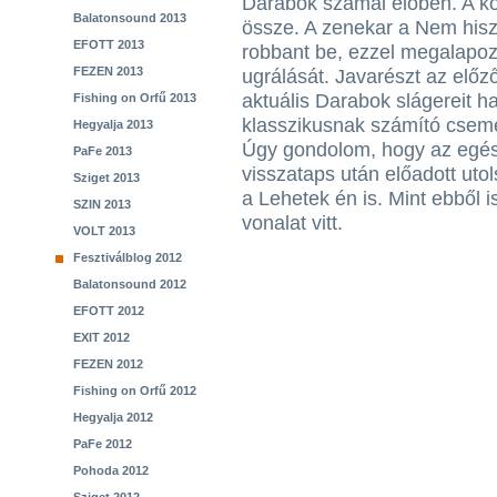
Darabok számai élőben. A kon
Balatonsound 2013
össze. A zenekar a Nem hisze
EFOTT 2013
robbant be, ezzel megalapoz
FEZEN 2013
ugrálását. Javarészt az elő
aktuális Darabok slágereit 
Fishing on Orfű 2013
klasszikusnak számító csemeg
Hegyalja 2013
Úgy gondolom, hogy az egész
PaFe 2013
visszataps után előadott uto
Sziget 2013
a Lehetek én is. Mint ebből i
SZIN 2013
vonalat vitt.
VOLT 2013
Fesztiválblog 2012
Balatonsound 2012
EFOTT 2012
EXIT 2012
FEZEN 2012
Fishing on Orfű 2012
Hegyalja 2012
PaFe 2012
Pohoda 2012