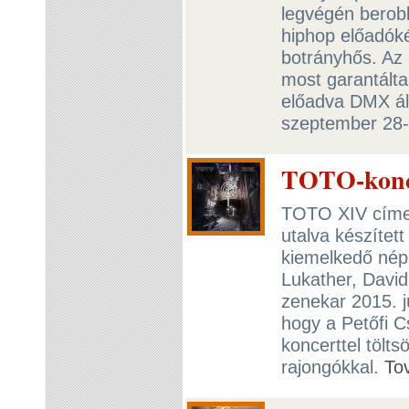
legvégén berob
hiphop előadóké
botrányhős. Az
most garantálta
előadva DMX ált
szeptember 28
TOTO-konc
TOTO XIV címen
utalva készítet
kiemelkedő nép
Lukather, David
zenekar 2015. j
hogy a Petőfi C
koncerttel tölts
rajongókkal.
To