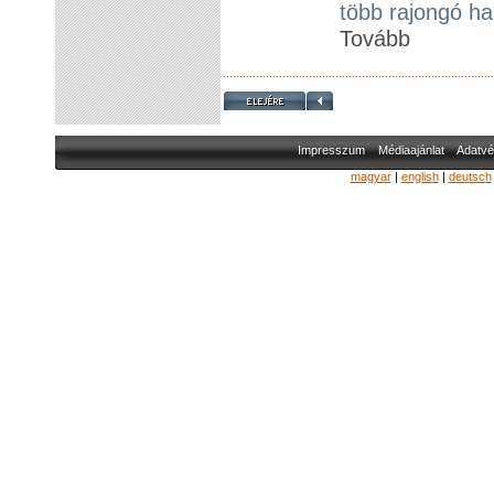
több rajongó ha
Tovább
Impresszum
Médiaajánlat
Adatvé
magyar
|
english
|
deutsch