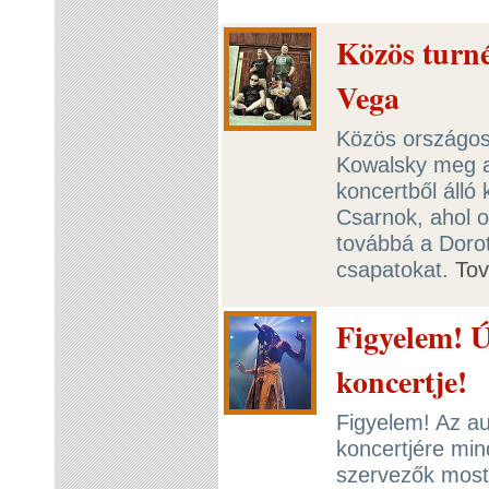
Közös turn
Vega
Közös országos 
Kowalsky meg a
koncertből álló
Csarnok, ahol o
továbbá a Doro
csapatokat.
To
Figyelem! Ú
koncertje!
Figyelem! Az a
koncertjére min
szervezők most 