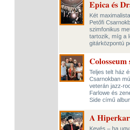
Epica és Dr
Két maximalista
Petőfi Csarnokb
szimfonikus met
tartozik, míg a
gitárközpontú 
Colosseum 
Teljes telt ház 
Csarnokban múl
veterán jazz-ro
Farlowe és zen
Side című albu
A Hiperkar
Kevés – ha ugy