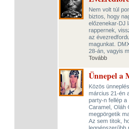
Nem volt túl po
biztos, hogy na
előzenekar-DJ 
rappernek, viss
az évezredfordu
magunkat. DMX 
28-án, vagyis m
Tovább
Ünnepel a 
Közös ünneplésr
március 21-én a
party-n fellép 
Caramel, Oláh 
megpörgetik maj
Az sem titok, h
legnépszerűbb m