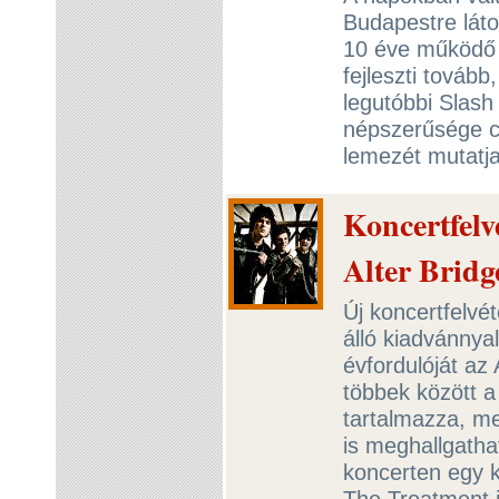
Budapestre láto
10 éve működő 
fejleszti továb
legutóbbi Slash 
népszerűsége c
lemezét mutatj
Koncertfelv
Alter Bridg
Új koncertfelvé
álló kiadvánnyal
évfordulóját az
többek között a
tartalmazza, me
is meghallgatha
koncerten egy k
The Treatment i