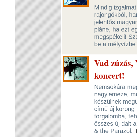
Mindig izgalmat
rajongókból, ha
jelentős magyar
pláne, ha ezt 
megspékeli! Sz
be a mélyvízbe”
Vad zúzás, 
koncert!
Nemsokára megj
nagylemeze, me
készülnek megü
című új korong
forgalomba, teh
összes új dalt 
& the Parazol.