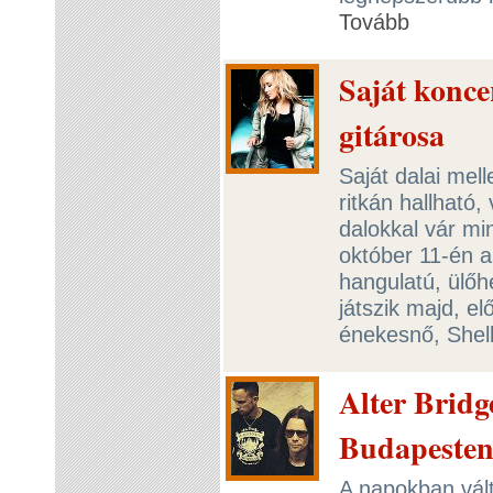
Tovább
Saját koncer
gitárosa
Saját dalai melle
ritkán hallható
dalokkal vár min
október 11-én a
hangulatú, ülőh
játszik majd, e
énekesnő, Shel
Alter Bridg
Budapeste
A napokban vált