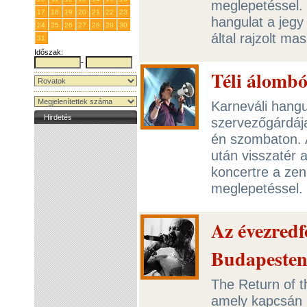
meglepetéssel. 
17
18
19
20
21
22
23
hangulat a jegy
24
25
26
27
28
29
30
által rajzolt ma
31
1
2
3
4
5
6
Időszak:
-
Téli álombó
Karneváli hangu
Hirdetés
szervezőgárdáj
én szombaton. A
után visszatér 
koncertre a zen
meglepetéssel.
Az évezredf
Budapeste
The Return of t
amely kapcsán B