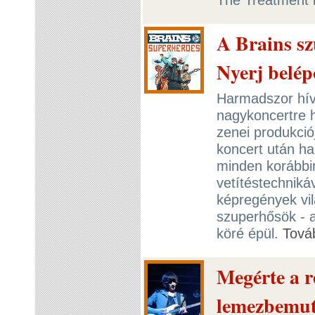
A Brains s
Nyerj belép
Harmadszor hívj
nagykoncertre h
zenei produkciój
koncert után ha
minden korábbi
vetítéstechniká
képregények vi
szuperhősök - a
köré épül.
Tová
Megérte a r
lemezbemut