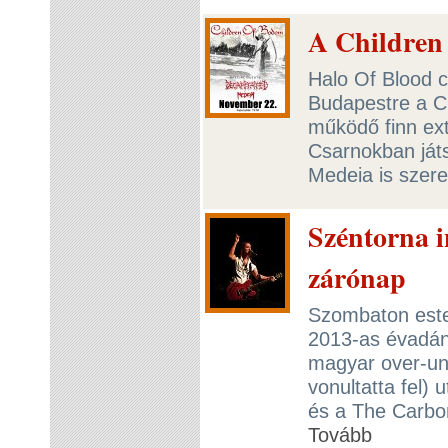
A Children
Halo Of Blood 
Budapestre a Ch
működő finn ext
Csarnokban játs
Medeia is szer
Széntorna 
zárónap
Szombaton este
2013-as évadán
magyar over-un
vonultatta fel) 
és a The Carbo
Tovább