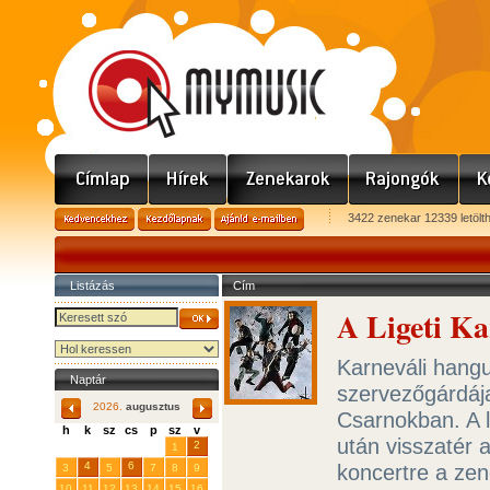
3422 zenekar 12339 letölt
Listázás
Cím
A Ligeti Ka
Karneváli hangu
Naptár
szervezőgárdáj
2026.
augusztus
Csarnokban. A l
h
k
sz
cs
p
sz
v
után visszatér 
29
31
2
27
28
30
1
4
6
koncertre a zen
3
5
7
8
9
10
11
12
13
14
15
16