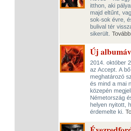
itthon, aki pály
majd eltűnt, vag
sok-sok évre, é
bulival tér vis
sikerült.
Tovább
Új albumáv
2014. október 2
az Accept. A bő
meghatározó sz
és mind a mai n
közepén megjel
Németország és 
helyen nyitott,
érdemelte ki.
T
Évezredfor