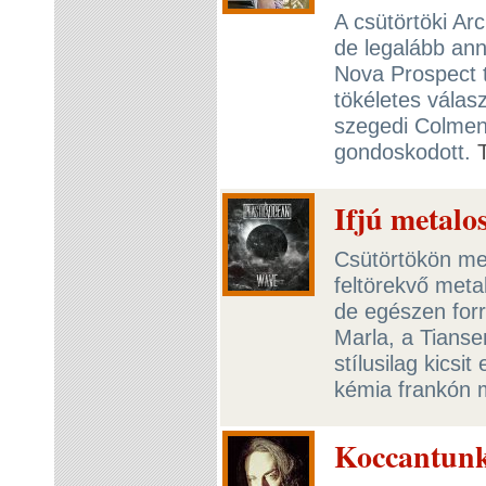
A csütörtöki Ar
de legalább anny
Nova Prospect t
tökéletes válas
szegedi Colmen
gondoskodott.
Ifjú metalo
Csütörtökön meg
feltörekvő meta
de egészen forr
Marla, a Tianse
stílusilag kicsi
kémia frankón 
Koccantunk