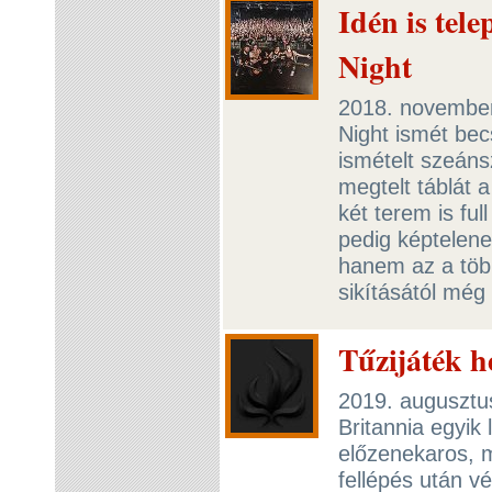
Idén is tel
Night
2018. november
Night ismét bec
ismételt szeáns
megtelt táblát 
két terem is ful
pedig képtelen
hanem az a több
sikításától még
Tűzijáték 
2019. augusztu
Britannia egyik
előzenekaros, m
fellépés után v