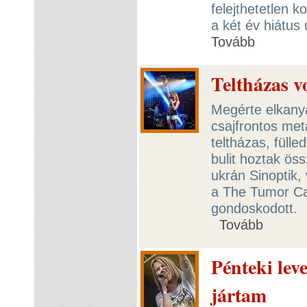
felejthetetlen k
a két év hiátus
Tovább
Teltházas v
Megérte elkany
csajfrontos met
teltházas, füll
bulit hoztak ös
ukrán Sinoptik, 
a The Tumor Ca
gondoskodott.
Tovább
Pénteki lev
jártam