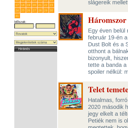
slágereik mellet
17
18
19
20
21
22
23
24
25
26
27
28
29
30
Háromszor 
31
1
2
3
4
5
6
Időszak:
-
Egy éven belül 
február 19-én a
Dust Bolt és a 
Hirdetés
otthont a bálna
bizonyult, hisz
tette a banda a
spoiler nélkül:
Telet temet
Hatalmas, forró 
2020 második h
jegy elkelt a té
Petiék nem is o
megtettek, hogy