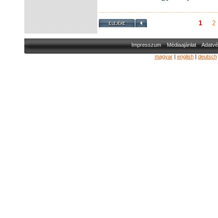
1
2
Impresszum
Médiaajánlat
Adatvé
magyar
|
english
|
deutsch