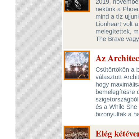
2019. november
nekünk a Phoen
mind a tíz ujju
Lionheart volt 
melegítettek, m
The Brave vagy
Az Architec
Csütörtökön a b
választott Arch
hogy maximálisan
bemelegítésre c
szigetországból
és a While She 
bizonyultak a 
Elég kétéve