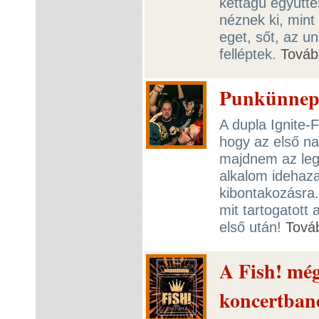
kéttagú együtte
néznek ki, mint
eget, sőt, az u
felléptek.
Továb
Punkünnep 
A dupla Ignite-
hogy az első na
majdnem az legy
alkalom idehaza
kibontakozásra.
mit tartogatott
első után!
Tová
A Fish! még
koncertban