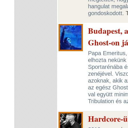
hangulat megala
gondoskodott.
Budapest, a
Ghost-on j
Papa Emeritus,
elhozta nekünk 
Sportarénába és
zenéjével. Viszo
azoknak, akik 
az egész Ghost
val együtt mini
Tribulation és 
Hardcore-ü