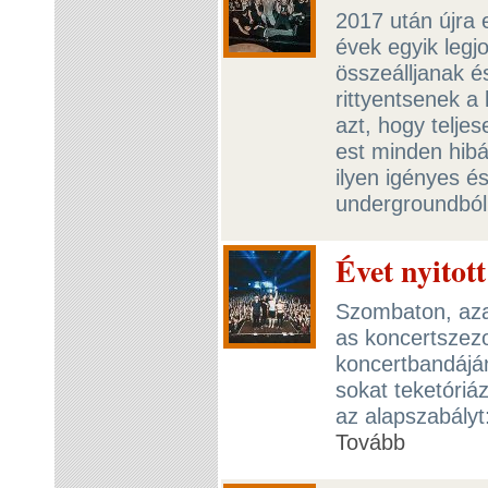
2017 után újra e
évek egyik leg
összeálljanak 
rittyentsenek 
azt, hogy teljes
est minden hibá
ilyen igényes é
undergroundbó
Évet nyitot
Szombaton, aza
as koncertszezo
koncertbandáján
sokat teketóriá
az alapszabályt:
Tovább