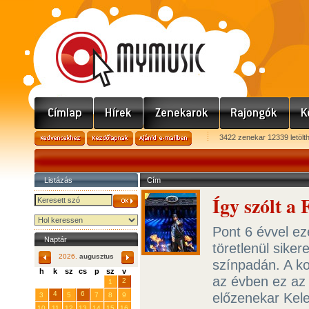
3422 zenekar 12339 letölt
Listázás
Cím
Így szólt a
Pont 6 évvel ez
Naptár
töretlenül sike
2026.
augusztus
színpadán. A k
h
k
sz
cs
p
sz
v
az évben ez az 
29
31
2
27
28
30
1
4
6
előzenekar Kele
3
5
7
8
9
10
11
12
13
14
15
16