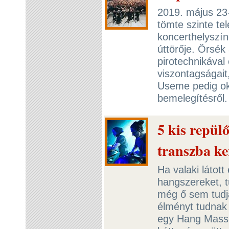
2019. május 23-
tömte szinte te
koncerthelyszín
úttörője. Örsé
pirotechnikával
viszontagságait
Useme pedig okt
bemelegítésről
5 kis repülő
transzba ke
Ha valaki látot
hangszereket, t
még ő sem tudja
élményt tudnak 
egy Hang Massi