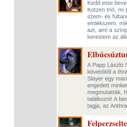
Kedd este bevet
Kotzen trió, mi
szem- és fültan
emlékszem, miko
azt, ami a szín
kerestem az ál
Elbúcsúztun
A Papp László 
követőitől a thr
Slayer egy mar
engedett minket
megmutatták, h
találkozni! A b
tagja, az Anthr
Felperzselt