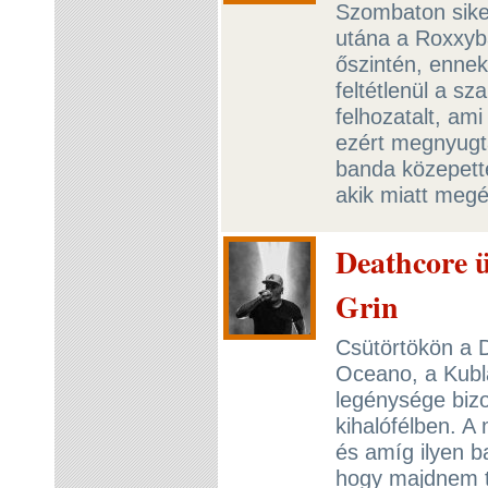
Szombaton siker
utána a Roxxyba
őszintén, enne
feltétlenül a s
felhozatalt, am
ezért megnyugt
banda közepette
akik miatt meg
Deathcore ü
Grin
Csütörtökön a D
Oceano, a Kubla
legénysége bizo
kihalófélben. A
és amíg ilyen b
hogy majdnem t