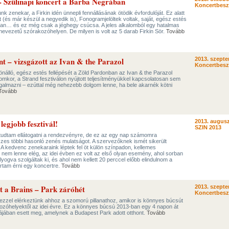
 - Szülinapi koncert a Barba Negrában
Koncertbes
k zenekar, a Firkin idén ünnepli fennállásának ötödik évfordulóját. Ez alatt
 (és már készül a negyedik is), Fonogramjelöltek voltak, saját, egész estés
an… és ez még csak a jéghegy csúcsa. A jeles alkalomból egy hatalmas
nevezetű szórakozóhelyen. De milyen is volt az 5 darab Firkin Sör.
Tovább
nt – vizsgázott az Ivan & the Parazol
2013. szepte
Koncertbes
 önálló, egész estés fellépését a Zöld Pardonban az Ivan & the Parazol
lomkor, a Strand fesztiválon nyújtott teljesítményükkel kapcsolatosan sem
ogalmazni – ezúttal még nehezebb dolgom lenne, ha bele akarnék kötni
Tovább
egjobb fesztivál!
2013. augusz
SZIN 2013
tudtam ellátogatni a rendezvényre, de ez az egy nap számomra
zes többi hasonló zenés mulatságot. A szervezőknek ismét sikerült
k. A kedvenc zenekaraink léptek fel öt külön színpadon, kellemes
nem lenne elég, az idei évben ez volt az első olyan esemény, ahol sorban
yogva szolgáltak ki, és ahol nem kellett 20 perccel előbb elindulnom a
rtam érni egy koncertre.
Tovább
t a Brains – Park záróhét
2013. szepte
Koncertbes
 ezzel elérkeztünk ahhoz a szomorú pillanathoz, amikor is könnyes búcsút
kozóhelyektől az idei évre. Ez a könnyes búcsú 2013-ban egy 4 napon át
májában esett meg, amelynek a Budapest Park adott otthont.
Tovább