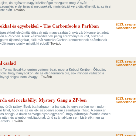
ajlott, és egészen nagy közönséget mozgatott meg. A nyári
taggal és erdei túrával megspékelt, miniatürizált verzióját élhettük át az őszi
te előtt.
Tovább
tokkal és egyebekkel – The Carbonfools a Parkban
2013. szepte
Koncertbes
llépésekkel teletömött időszak után nagyszabású, nyárzáró koncertet adott
én a Parkban. A sok készülődésnek pedig eredménye is volt, hiszen a
gatott újdonságokat, akik már veterán Carbon-koncertesnek számítanak.
ülönleges póni – mi sült ki ebből?
Tovább
l család
2013. szepte
Koncertbes
im Torna Illegál-koncerten vettem részt, most a Kobuci Kertben, Óbudán.
ni, hogy hányadikon, de az első tornaóra óta, sok minden változott a
lényegi dolgok nem. Avagy...
Tovább
erda esti rockabilly: Mystery Gang a ZP-ben
2013. szepte
Koncertbes
y örök talány. Évek óta hallgatom a bandát, és egyszerűen nem tudom
ár lehet, hogy ez az én lelki szegénységem számlájára írható. A zenekar
ncs hangja, a dalok szövege olyan egyszerű, hogy bármelyik óvodás össze
ija után, és a legbonyolultabbnak tűnő számaikban sem kísérelik meg az
 emelni.
Tovább
2013. szepte