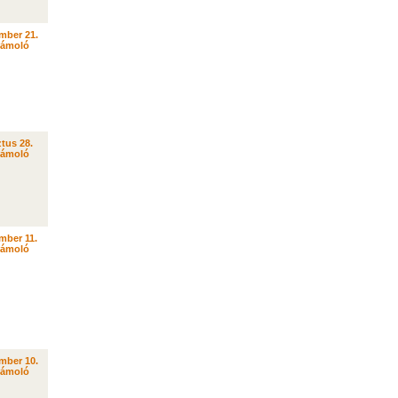
mber 21.
zámoló
tus 28.
zámoló
mber 11.
zámoló
mber 10.
zámoló