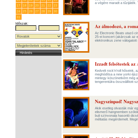
a végére maradt a tűzijáték.
17
18
19
20
21
22
23
24
25
26
27
28
29
30
31
1
2
3
4
5
6
Időszak:
Az álmodozó, a roman
-
Az Electronic Beats utazó ci
25-ei koncert (akárcsak az 
elektronikus zene válogatott 
Hirdetés
Izzadt felsőtestek az
Kedvelt rock’n’roll hőseink,
meghódítsa a new yorki éjsza
mintegy köszönetként még az 
tengerentúlra összeállított s
Nagyszínpad! Nagysz
Akik esetleg olvasták már 
elismerő hangnemben szólok 
buli színvonala hasonló dics
méltatás megérdemelt. Megi