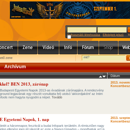
Felhasználó létrehozása
Elfelejtett jelszó
Meg
hető zene
Archívum
Dátum
ékkel? BEN 2013, zárónap
2013. novem
Koncertbes
a Budapesti Egyetemi Napok 2013-as évadának zárónapjára. A rendezvény
ound legjavának egy részét vonultatta fel) utolsó 'akkordjaként' az Intim
onfools nem hagyta nyugodni a népet.
Tovább
ME Egyetemi Napok, 1. nap
2013. szepte
Koncertbes
tét a háromnapos fesztivál a budai Infopark területén. A rémisztően nagy
ideg ellenére igen jól sikerült az este a Nagyszínpadon – mondhatjuk azt is,