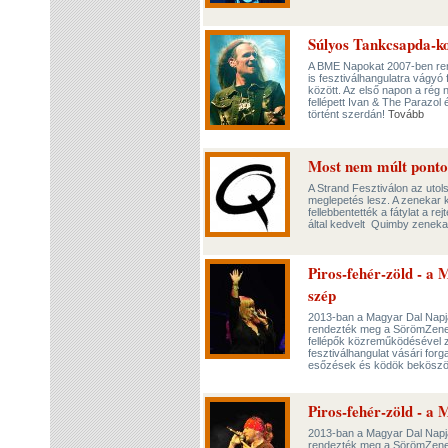
Súlyos Tankcsapda-k
A BME Napokat 2007-ben rend
is fesztiválhangulatra vágyó 
között. Az első napon a rég 
fellépett Ivan & The Parazol
történt szerdán!
Tovább
Most nem múlt ponto
A Strand Fesztiválon az utols
meglepetés lesz. A zenekar ki
fellebbentették a fátylat a r
által kedvelt Quimby zeneka
Piros-fehér-zöld - a
szép
2013-ban a Magyar Dal Napja 
rendezték meg a SörömZene 
fellépők közreműködésével z
fesztiválhangulat vásári forga
esőzések és ködök beköszön
Piros-fehér-zöld - a 
2013-ban a Magyar Dal Napja 
rendezték meg a SörömZene 