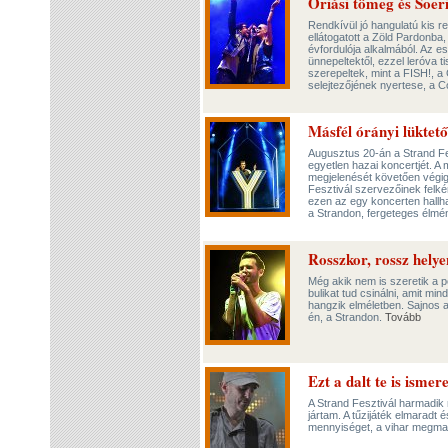
Óriási tömeg és Soer
Rendkívül jó hangulatú kis r
ellátogatott a Zöld Pardonba,
évfordulója alkalmából. Az e
ünnepeltektől, ezzel leróva t
szerepeltek, mint a FISH!, a 
selejtezőjének nyertese, a 
Másfél órányi lüktető
Augusztus 20-án a Strand Fes
egyetlen hazai koncertjét. A
megjelenését követően végig
Fesztivál szervezőinek felké
ezen az egy koncerten hallha
a Strandon, fergeteges élmé
Rosszkor, rossz hely
Még akik nem is szeretik a p
bulikat tud csinálni, amit min
hangzik elméletben. Sajnos a
én, a Strandon.
Tovább
Ezt a dalt te is ismer
A Strand Fesztivál harmadik
jártam. A tűzijáték elmaradt 
mennyiséget, a vihar megmar