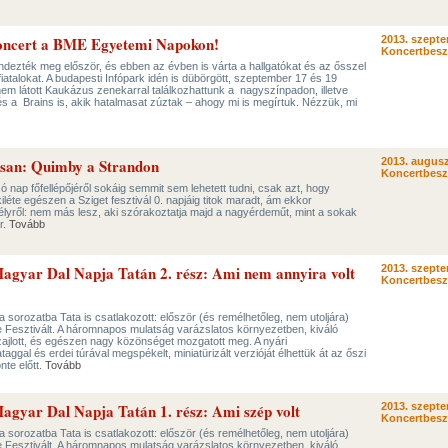
oncert a BME Egyetemi Napokon!
2013. szepte
Koncertbes
ezték meg először, és ebben az évben is várta a hallgatókat és az ősszel
fiatalokat. A budapesti Infópark idén is dübörgött, szeptember 17 és 19
nem látott Kaukázus zenekarral találkozhattunk a nagyszínpadon, illetve
 és a Brains is, akik hatalmasat zúztak – ahogy mi is megírtuk. Nézzük, mi
san: Quimby a Strandon
2013. augusz
Koncertbes
ó nap főfellépőjéről sokáig semmit sem lehetett tudni, csak azt, hogy
léte egészen a Sziget fesztivál 0. napjáig titok maradt, ám ekkor
ejtélyről: nem más lesz, aki szórakoztatja majd a nagyérdeműt, mint a sokak
r.
Tovább
 Magyar Dal Napja Tatán 2. rész: Ami nem annyira volt
2013. szepte
Koncertbes
sorozatba Tata is csatlakozott: először (és remélhetőleg, nem utoljára)
Fesztivált. A háromnapos mulatság varázslatos környezetben, kiváló
ajlott, és egészen nagy közönséget mozgatott meg. A nyári
taggal és erdei túrával megspékelt, miniatürizált verzióját élhettük át az őszi
te előtt.
Tovább
Magyar Dal Napja Tatán 1. rész: Ami szép volt
2013. szepte
Koncertbes
sorozatba Tata is csatlakozott: először (és remélhetőleg, nem utoljára)
Fesztivált. A háromnapos mulatság varázslatos környezetben, kiváló