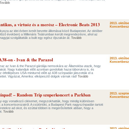
Tovább
tikus, a virtuóz és a merész – Electronic Beats 2013
2013. októbe
Koncertbes
rkusza az idei évben ismét bevette állomásai közé Budapestet. Az október
előző években) a Millenáris Teátrumban került megrendezésre, ahol az
nagyjai szolgáltatták a bulit egy egész éjszakán át.
Tovább
 A38-on - Ivan & the Parazol
2013. októbe
Koncertbes
 azaz az Ivan & the Parazol gárdája nemsokára az Államokba utazik, hogy
kát. Nagy kalandjuk előtt azonban gondoltak hazai táborukra is, és
ötfellépéses USA-miniturné előtt az A38 színpadán játszották el a
zettet. Vigyázat, Amerika: elképesztő dolgok várnak rád!
Tovább
ínpad! – Random Trip szuperkoncert a Parkban
2013. szepte
Koncertbes
egy-egy vonatkozó cikkemet, megszokhatták, hogy mindig különösen
a koncertsorozatról. A csütörtöki, a Budapest Park nagyszínpadán tartott
éretekre ad okot, és ezúttal többen is megerősítettek abban, hogy a
nt.
Tovább
2013. októbe