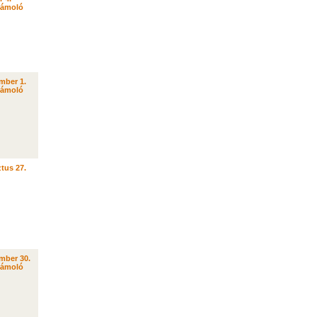
zámoló
mber 1.
zámoló
tus 27.
mber 30.
zámoló