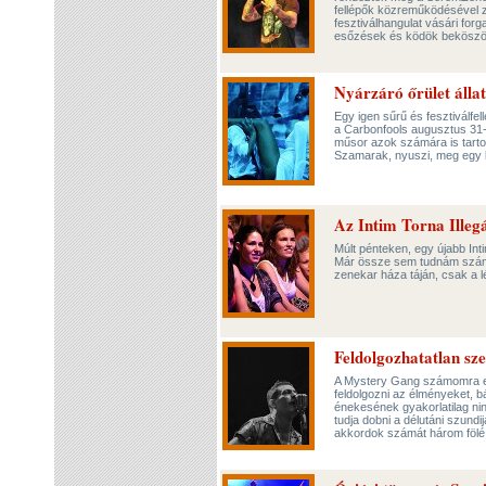
fellépők közreműködésével z
fesztiválhangulat vásári forga
esőzések és ködök beköszön
Nyárzáró őrület álla
Egy igen sűrű és fesztiválfe
a Carbonfools augusztus 31-
műsor azok számára is tarto
Szamarak, nyuszi, meg egy k
Az Intim Torna Illegá
Múlt pénteken, egy újabb Int
Már össze sem tudnám számol
zenekar háza táján, csak a 
Feldolgozhatatlan sz
A Mystery Gang számomra eg
feldolgozni az élményeket, b
énekesének gyakorlatilag ni
tudja dobni a délutáni szund
akkordok számát három fölé