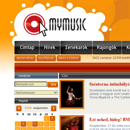
3422 zenekar 12339 letölt
Listázás
Cím
Széntorna intimhüly
Szombaton este került sor 
(amely a magyar over-undergr
Torna Illegál és a The Carb
Naptár
2026.
augusztus
h
k
sz
cs
p
sz
v
Ezt neked, hideg! B
29
31
2
27
28
30
1
4
6
3
5
7
8
9
Szeptember 17-én vette kezde
szél és kicsit marcona őszi h
10
11
12
13
14
15
16