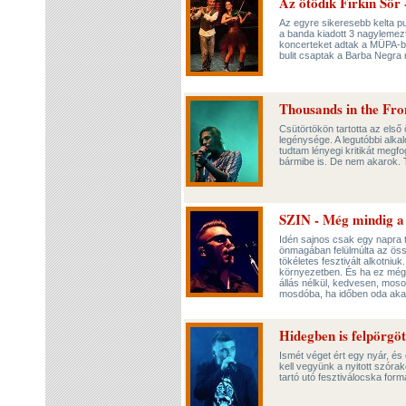
Az ötödik Firkin Sör
Az egyre sikeresebb kelta pun
a banda kiadott 3 nagylemezt
koncerteket adtak a MÜPA-b
bulit csaptak a Barba Negra 
Thousands in the Fro
Csütörtökön tartotta az első
legénysége. A legutóbbi alka
tudtam lényegi kritikát megf
bármibe is. De nem akarok.
SZIN - Még mindig a l
Idén sajnos csak egy napra 
önmagában felülmúlta az öss
tökéletes fesztivált alkotniu
környezetben. És ha ez még 
állás nélkül, kedvesen, mosol
mosdóba, ha időben oda aka
Hidegben is felpörgöt
Ismét véget ért egy nyár, és
kell vegyünk a nyitott szóra
tartó utó fesztiválocska for