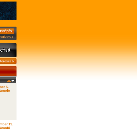
jegyez
ber 5.
zámoló
mber 19.
zámoló