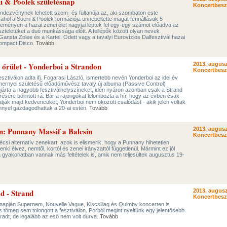
ii & Poolek születésnap
Koncertbes
endezvénynek lehetett szem- és fültanúja az, aki szombaton este
 ahol a Soerii & Poolek formációja ünnepeltette magát fennállásuk 5
seményen a hazai zenei élet nagyjai léptek fel egy-egy számot előadva az
iszteletüket a duó munkássága előtt. A fellépők között olyan nevek
Ganxta Zolee és a Kartel, Odett vagy a tavalyi Eurovíziós Dalfesztivál hazai
Compact Disco.
Tovább
 őrület - Yonderboi a Strandon
2013. augusz
Koncertbes
ztiválon adta ifj. Fogarasi László, ismertebb nevén Yonderboi az idei év
 mernyei születésű előadóművész tavaly új albuma (Passive Control)
járta a nagyobb fesztiválhelyszíneket, idén nyáron azonban csak a Strand
résére bólintott rá. Bár a rajongókat lelombozta a hír, hogy az évben csak
tják majd kedvencüket, Yonderboi nem okozott csalódást - akik jelen voltak
nnyel gazdagodhattak a 20-ai estén.
Tovább
en: Punnany Massif a Balcsin
2013. augusz
Koncertbes
écsi alternatív zenekart, azok is elismerik, hogy a Punnany hihetetlen
denki élvez, nemtől, kortól és zenei irányzattól függetlenül. Mármint ez jól
 gyakorlatban vannak más feltételek is, amik nem teljesültek augusztus 19-
ed - Strand
2013. augusz
Koncertbes
 napján Supernem, Nouvelle Vague, Kiscsillag és Quimby koncerten is
és tömeg sem tolongott a fesztiválon. Porból megint nyeltünk egy jelentősebb
adt, de legalább az eső nem volt durva.
Tovább