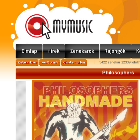
3422 zenekar 12339 letölt
Philosophers
Phil