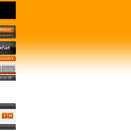
jegyez
020-12-26