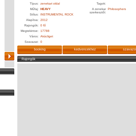
Típus:
zenekari oldal
Tagok:
Műfaj:
HEAVY
A zenekar
Philosophers
szerkesztői:
Stílus:
INSTRUMENTAL ROCK
Alapítva:
2012
Rajongók:
0 fő
Megtekintve:
17788
Város:
Akácliget
Szavazat:
0
booking
kedvencekhez
szavazo
Rajongók