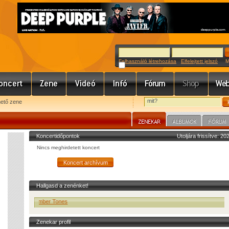
Felhasználó létrehozása
Elfelejtett jelszó
Meg
hető zene
Koncertidőpontok
Utoljára frissítve: 2
Nincs meghirdetett koncert
Hallgasd a zenénket!
osophers - Timber Tones
Zenekar profil