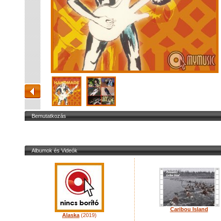
Bemutatkozás
Albumok és Videók
Caribou Island
Alaska
(2019)