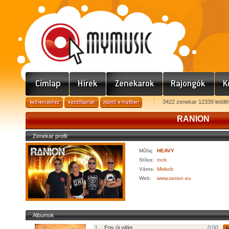
3422 zenekar 12339 letölt
RANION
Zenekar profil
Műfaj:
HEAVY
Stílus:
rock
Város:
Miskolc
Web:
www.ranion.eu
Albumok
1.
Egy új világ
0:00