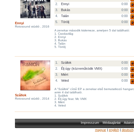
2.
Ennyi
0:00
3.
Bukás
0:00
4.
Talán
0:00
5.
Törölj
0:00
Ennyi
Rotosound stúdió , 2016
A zenekar második kislemeze, amelyen 5 dal található:
1. Csodavilág
2. Ennyi
3. Bukás
4. Talán
5. Törölj
1.
Szállok
0:00
2.
Élj úgy (közreműködik VMX)
0:00
3.
Miért
0:00
4.
Veled
0:00
A "Szállok" című EP a zenekar első bemutatkozó hangan
amin 4 dal található.
Szállok
1. Szállok
Rotosound stúdió , 2014
2. Élj úgy feat. Mc VMX
3. Miért
4. Veled
Impresszum
Médiaajánlat
Adatvé
magyar
|
english
|
deutsch