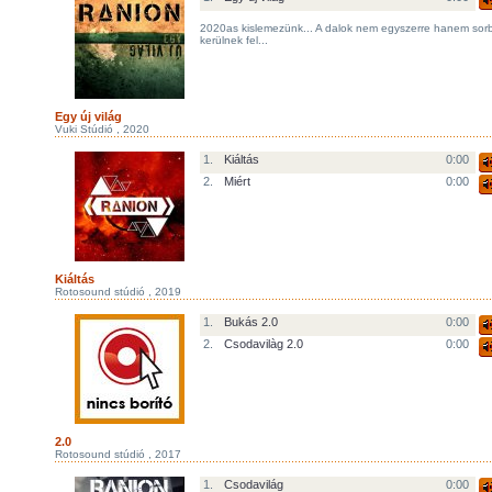
2020as kislemezünk... A dalok nem egyszerre hanem sor
kerülnek fel...
Egy új világ
Vuki Stúdió , 2020
1.
Kiáltás
0:00
2.
Miért
0:00
Kiáltás
Rotosound stúdió , 2019
1.
Bukás 2.0
0:00
2.
Csodavilàg 2.0
0:00
2.0
Rotosound stúdió , 2017
1.
Csodavilág
0:00