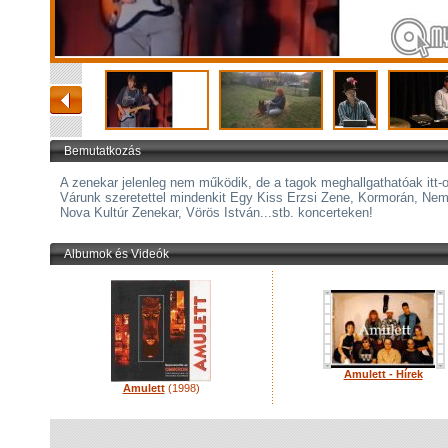
Bemutatkozás
A zenekar jelenleg nem működik, de a tagok meghallgathatóak itt-o
Várunk szeretettel mindenkit Egy Kiss Erzsi Zene, Kormorán, Nem
Nova Kultúr Zenekar, Vörös István...stb. koncerteken!
Albumok és Videók
Amulett - Hírek
Amulett
(1998)