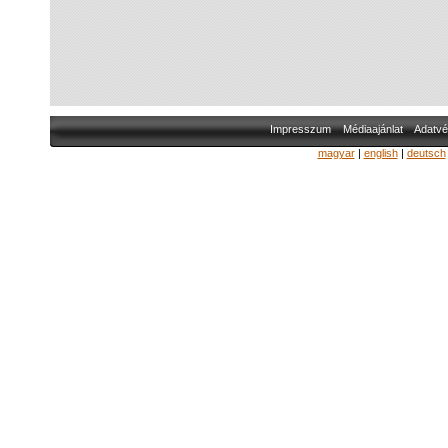
Impresszum
Médiaajánlat
Adatvé
magyar
|
english
|
deutsch