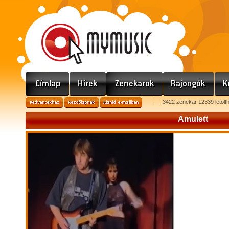
3422 zenekar 12339 letölt
Amulett