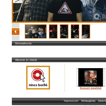
Bemutatkozás
Albumok és Videók
Koncert meghívó
Impresszum
Médiaajánlat
Adatvé