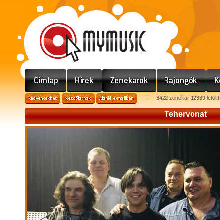
3422 zenekar 12339 letölt
Tehervonat