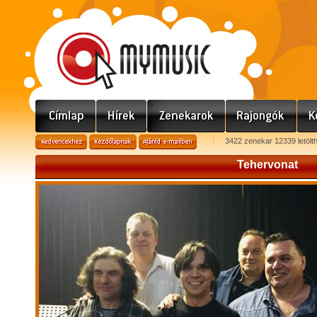
3422 zenekar 12339 letölt
Tehervonat