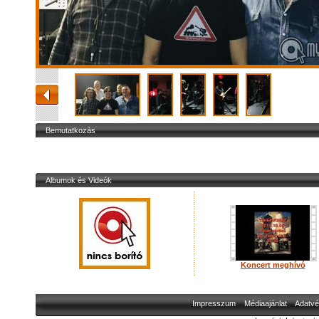
Bemutatkozás
Albumok és Videók
Koncert meghívó
Impresszum
Médiaajánlat
Adatvé