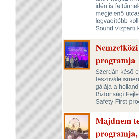
idén is feltűnnek
megjelenő utca
legvadítóbb kol
Sound vízparti 
Nemzetközi 
programja
Szerdán késő e
fesztiválelisme
gálája a hollan
Biztonsági Fejl
Safety First pro
Majdnem tel
programja, 