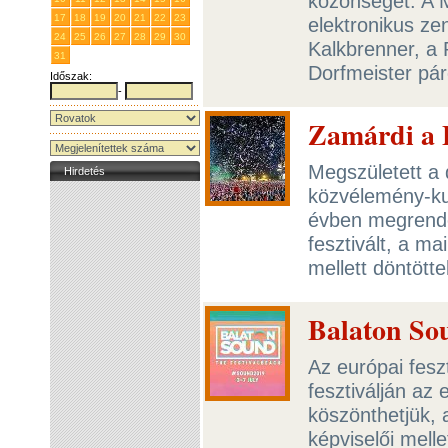
közönséget. A 
17
18
19
20
21
22
23
elektronikus zen
24
25
26
27
28
29
30
Kalkbrenner, a 
31
1
2
3
4
5
6
Dorfmeister pár
Időszak:
-
Zamárdi a 
Megszületett a 
Hirdetés
közvélemény-ku
évben megrende
fesztivált, a ma
mellett döntött
Balaton Sou
Az európai fesz
fesztiválján az 
köszönthetjük, 
képviselői melle