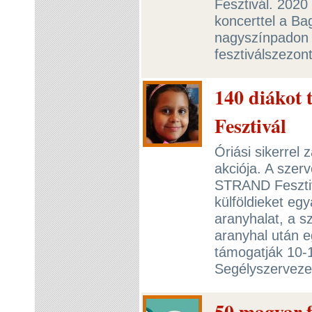
Fesztivál. 2020
koncerttel a B
nagyszínpadon 
fesztiválszezon
140 diákot
Fesztivál
Óriási sikerrel
akciója. A szer
STRAND Fesztivá
külföldieket eg
aranyhalat, a s
aranyhal után e
támogatják 10-1
Segélyszerveze
50 magyar 