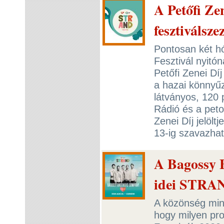
A Petőfi Zen
fesztiválsze
Pontosan két h
Fesztivál nyitó
Petőfi Zenei Díj
a hazai könnyűz
látványos, 120 
Rádió és a petof
Zenei Díj jelölt
13-ig szavazha
A Bagossy 
idei STRAN
A közönség mind
hogy milyen p