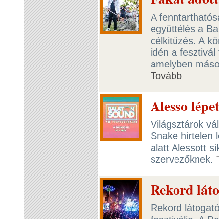
A fenntarthatós
együttélés a B
célkitűzés. A k
idén a fesztivál
amelyben mások 
Tovább
Alesso lépe
Világsztárok vá
Snake hirtelen l
alatt Alessott s
szervezőknek.
Rekord lát
Rekord látogat