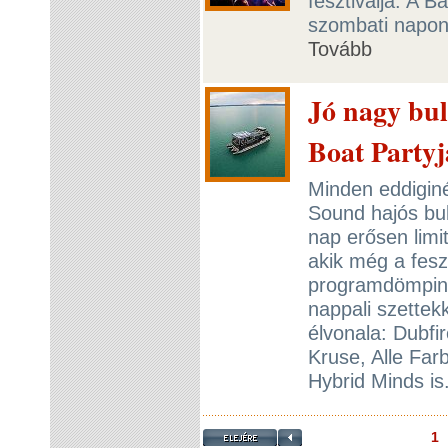
fesztiválja. A 
szombati napon k
Tovább
Jó nagy bul
Boat Partyj
Minden eddiginé
Sound hajós buli
nap erősen limi
akik még a feszt
programdömping
nappali szettek
élvonala: Dubfi
Kruse, Alle Far
Hybrid Minds is
1