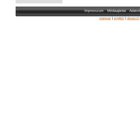
Impresszum
Médiaajánlat
Adatvé
magyar
|
english
|
deutsch