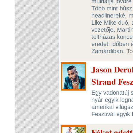
múlhatja jövőre 
Több mint húsz 
headlinereké, m
Like Mike duó, 
vezetője, Marti
teltházas konce
eredeti időben é
Zamárdiban.
To
Jason Derul
Strand Fesz
Egy vadonatúj 
nyár egyik legn
amerikai világs
Fesztivál egyik 
Fákat adot