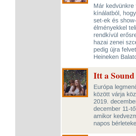
Már kedvünkre 
kínálatból, hogy
set-ek és show-
élményekkel tel
rendkívül erősr
hazai zenei szc
pedig újra felve
Heineken Balat
Itt a Sound
Európa legmenőbb
között várja kö
2019. december
december 11-től 
amikor kedvezm
napos bérletek