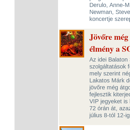
Derulo, Anne-Ma
Newman, Steve 
koncertje szere
Jövőre még 
élmény a 
Az idei Balaton
szolgáltatások 
mely szerint nég
Lakatos Márk de
jövőre még átgo
fejlesztik kiter
VIP jegyeket is 
72 órán át, az
július 8-tól 12-