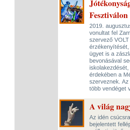
Jótékonysá
Fesztiválon
2019. augusztu
vonultat fel Za
szervező VOLT 
érzékenyítését,
ügyet is a zászl
bevonásával seg
iskolakezdését,
érdekében a Mé
szerveznek. Az 
több vendéget 
A világ nag
Az idén csúcsra
bejelentett fell