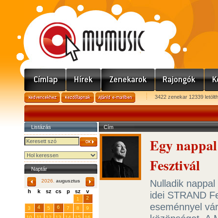
3422 zenekar 12339 letölt
Listázás
Cím
Egy nappal
Fesztivál
Naptár
Nulladik nappal
2026.
augusztus
h
k
sz
cs
p
sz
v
idei STRAND Fes
29
31
2
27
28
30
1
eseménnyel vár
4
6
3
5
7
8
9
10
11
12
13
14
15
16