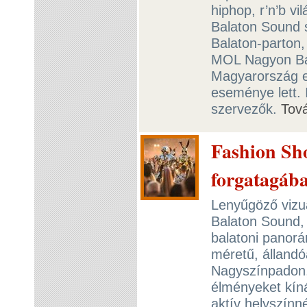
hiphop, r’n’b vi
Balaton Sound s
Balaton-parton
MOL Nagyon Bal
Magyarország eg
eseménye lett.
szervezők.
Tov
Fashion Sh
forgatagáb
Lenyűgöző vizuá
Balaton Sound,
balatoni panorá
méretű, állandóa
Nagyszínpadon,
élményeket kíná
aktív helyszínn