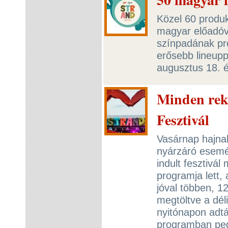
Közel 60 produk
magyar előadóv
színpadának pr
erősebb lineupp
augusztus 18. é
Minden re
Fesztivál
Vasárnap hajna
nyárzáró esemé
indult fesztivá
programja lett,
jóval többen, 1
megtöltve a déli
nyitónapon adtá
programban pedi