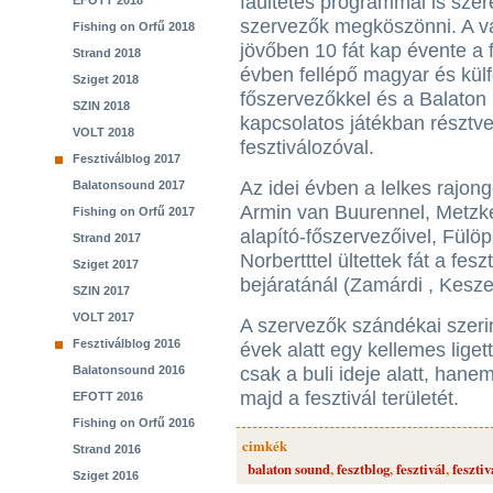
faültetés programmal is szer
EFOTT 2018
szervezők megköszönni. A v
Fishing on Orfű 2018
jövőben 10 fát kap évente a f
Strand 2018
évben fellépő magyar és külfö
Sziget 2018
főszervezőkkel és a Balaton
SZIN 2018
kapcsolatos játékban résztv
VOLT 2018
fesztiválozóval.
Fesztiválblog 2017
Az idei évben a lelkes rajon
Balatonsound 2017
Armin van Buurennel, Metzker
Fishing on Orfű 2017
alapító-főszervezőivel, Fülö
Strand 2017
Norbertttel ültettek fát a fe
Sziget 2017
bejáratánál (Zamárdi , Kesze
SZIN 2017
VOLT 2017
A szervezők szándékai szerin
Fesztiválblog 2016
évek alatt egy kellemes lig
Balatonsound 2016
csak a buli ideje alatt, hane
majd a fesztivál területét.
EFOTT 2016
Fishing on Orfű 2016
cimkék
Strand 2016
balaton sound
,
fesztblog
,
fesztivál
,
fesztiv
Sziget 2016