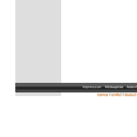
Impresszum
Médiaajánlat
Adatvé
magyar
|
english
|
deutsch