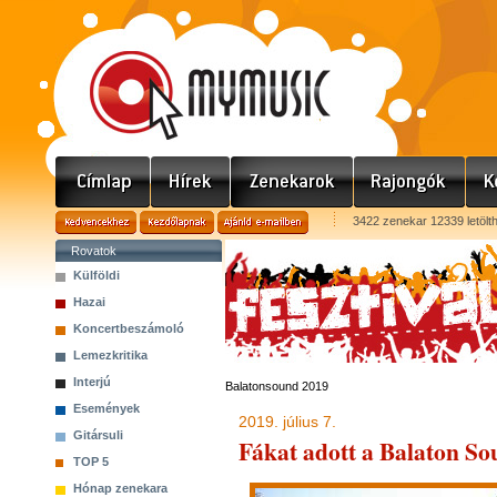
3422 zenekar 12339 letölt
Rovatok
Külföldi
Hazai
Koncertbeszámoló
Lemezkritika
Interjú
Balatonsound 2019
Események
2019. július 7.
Gitársuli
Fákat adott a Balaton 
TOP 5
Hónap zenekara