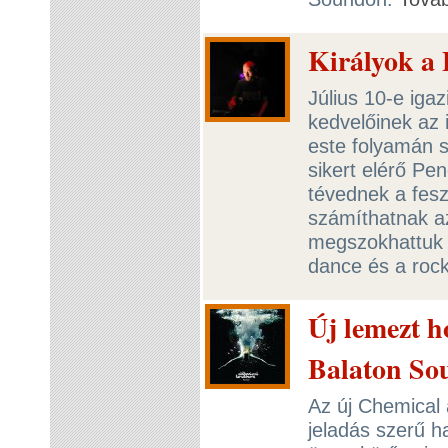
Királyok a
Július 10-e iga
kedvelőinek az
este folyamán s
sikert elérő Pe
tévednek a fesz
számíthatnak az
megszokhattuk t
dance és a rock
Új lemezt h
Balaton So
Az új Chemical 
jeladás szerű h