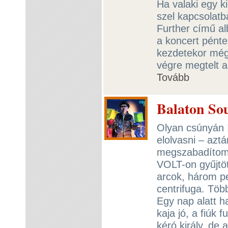
Ha valaki egy k
szel kapcsolatb
Further című al
a koncert pénte
kezdetekor még
végre megtelt a 
Tovább
Balaton Sou
Olyan csúnyán 
elolvasni – azt
megszabadítom a
VOLT-on gyűjtöt
arcok, három pe
centrifuga. Töb
Egy nap alatt h
kaja jó, a fiúk 
kéró király, de