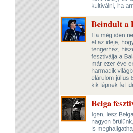
kultiválni, ha a
Beindult a
Ha még idén nem
el az ideje, ho
tengerhez, hisz
fesztiválja a B
már ezer éve er
harmadik világb
elárulom július
kik lépnek fel i
Belga feszt
Igen, lesz Belg
nagyon örülünk,
is meghallgatha