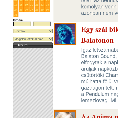
talán az bennük
17
18
19
20
21
22
23
komolyan venni.
24
25
26
27
28
29
30
azonban nem vo
31
1
2
3
4
5
6
Időszak:
-
Egy szál bi
Balatonon
Hirdetés
Igaz létszámába
Balaton Sound,
elfogytak a napi
árulják napközb
csütörtöki Cham
múlhatta fölül
gazdagon telt: n
a Pendulum nagy
lemezlovag. Mi
Az Anima m