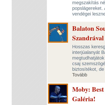
megszakítás né
popslágereket.
vendégei leszn
Balaton Sou
Szandrával
Hosszas keresgé
interjúalanyát
megtudhatjátok 
csaj szemszögéb
biztosítékot, d
Tovább
Moby: Best 
Galéria!