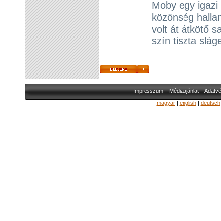
Moby egy igazi 
közönség halla
volt át átkötő 
szín tiszta slá
Impresszum
Médiaajánlat
Adatvé
magyar
|
english
|
deutsch