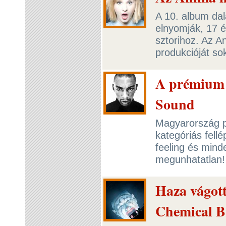
A 10. album dal
elnyomják, 17 év
sztorihoz. Az 
produkcióját so
A prémium k
Sound
Magyarország p
kategóriás fell
feeling és min
megunhatatlan
Haza vágot
Chemical B