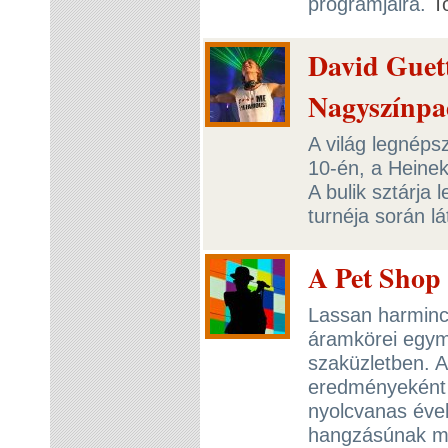
programjaira.
T
David Guet
Nagyszínpa
A világ legnéps
10-én, a Heine
A bulik sztárj
turnéja során l
A Pet Shop
Lassan harminc
áramkörei egymá
szaküzletben. A
eredményeként j
nyolcvanas évek
hangzásúnak mi