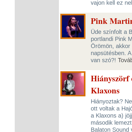
vajon kell ez 
Pink Martin
Üde színfolt a 
portlandi Pink 
Örömön, akkor f
napsütésben. A
van szó?!
Tová
Hiányszörf 
Klaxons
Hiányoztak? Ne
ott voltak a Ha
a Klaxons a) jöj
második lemezt
Balaton Sound 