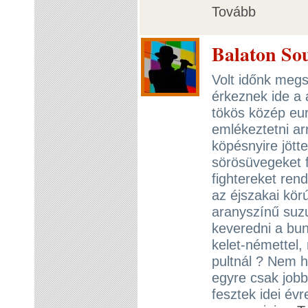
Tovább
Balaton Soun
Volt időnk megsz
érkeznek ide a 
tökös közép eur
emlékeztetni ar
köpésnyire jötte
sörösüvegeket f
fightereket re
az éjszakai kör
aranyszínű suzuk
keveredni a bu
kelet-némettel,
pultnál ? Nem 
egyre csak jobb
fesztek idei évr