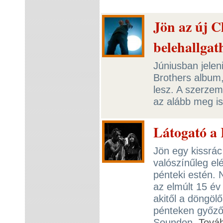
Jön az új C
belehallgat
Júniusban jele
Brothers album,
lesz. A szerzem
az alább meg i
Látogató a 
Jön egy kissrác 
valószínűleg el
pénteki estén. 
az elmúlt 15 év
akitől a döngölő
pénteken győző
Soundon.
Tová