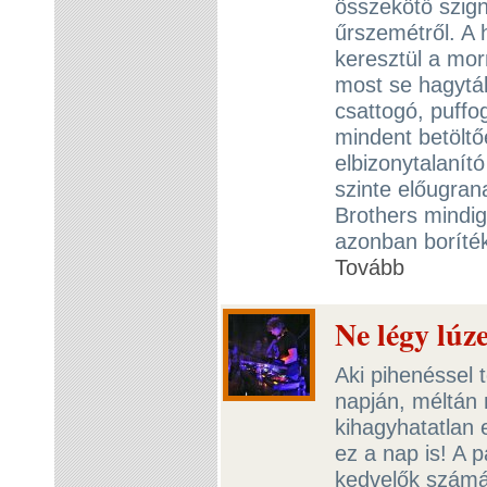
összekötő szign
űrszemétről. A 
keresztül a mo
most se hagytá
csattogó, puff
mindent betöltő
elbizonytalanító
szinte előugran
Brothers mindig 
azonban boríté
Tovább
Ne légy lúz
Aki pihenéssel 
napján, méltán 
kihagyhatatlan 
ez a nap is! A 
kedvelők számá