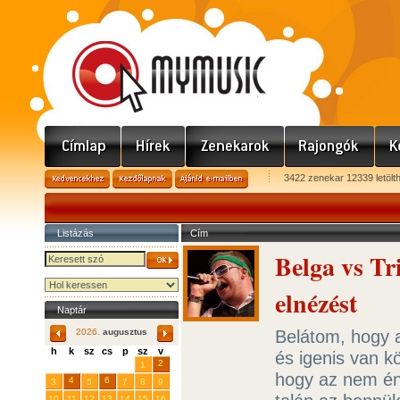
3422 zenekar 12339 letölt
Listázás
Cím
Belga vs Tr
elnézést
Naptár
Belátom, hogy a
2026.
augusztus
h
k
sz
cs
p
sz
v
és igenis van kö
29
31
2
27
28
30
1
hogy az nem én
4
6
3
5
7
8
9
10
11
12
13
14
15
16