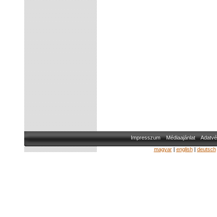
Impresszum
Médiaajánlat
Adatvé
magyar
|
english
|
deutsch