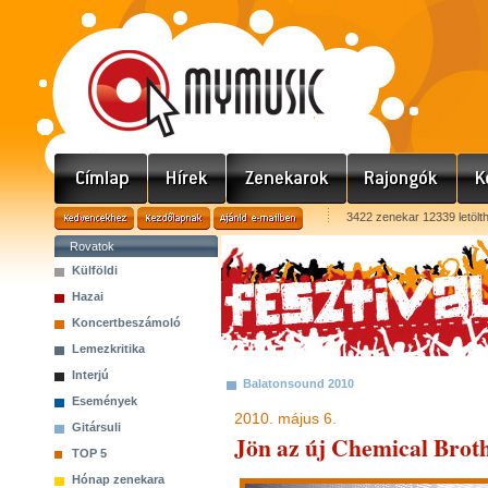
3422 zenekar 12339 letölt
Rovatok
Külföldi
Hazai
Koncertbeszámoló
Lemezkritika
Interjú
Balatonsound 2010
Események
2010. május 6.
Gitársuli
Jön az új Chemical Broth
TOP 5
Hónap zenekara