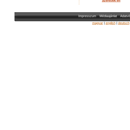
Szeretlek én
Impresszum
Médiaajánlat
Adatvé
magyar
|
english
|
deutsch