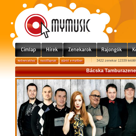
3422 zenekar 12339 letölt
Bácska Tamburazene