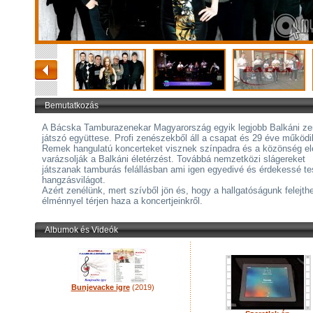
Bemutatkozás
A Bácska Tamburazenekar Magyarország egyik legjobb Balkáni ze
játszó együttese. Profi zenészekből áll a csapat és 29 éve működi
Remek hangulatú koncerteket visznek színpadra és a közönség el
varázsolják a Balkáni életérzést. Továbbá nemzetközi slágereket
játszanak tamburás felállásban ami igen egyedivé és érdekessé te
hangzásvilágot.
Azért zenélünk, mert szívből jön és, hogy a hallgatóságunk felejthe
élménnyel térjen haza a koncertjeinkről.
Albumok és Videók
Bunjevacke igre
(2019)