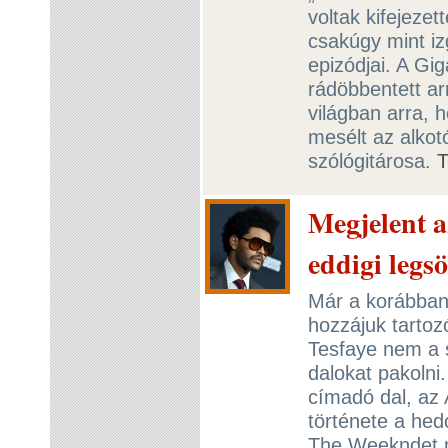
voltak kifejezet
csakúgy mint izg
epizódjai. A Gi
rádöbbentett ar
világban arra, 
mesélt az alkot
szólógitárosa.
T
Megjelent 
eddigi legs
Már a korábban 
hozzájuk tartozó
Tesfaye nem a 
dalokat pakolni.
címadó dal, az 
története a hed
The Weekndet m