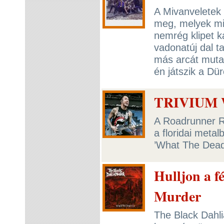
A Mivanveletek a
meg, melyek mi
nemrég klipet k
vadonatúj dal t
más arcát mutat
én játszik a Dü
TRIVIUM W
A Roadrunner Re
a floridai meta
’What The Dea
Hulljon a f
Murder
The Black Dahli