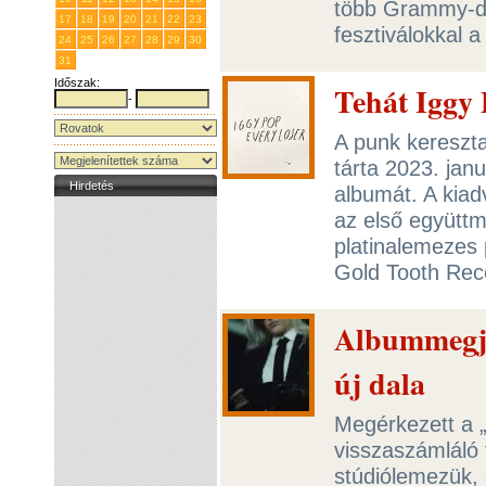
több Grammy-díj
17
18
19
20
21
22
23
fesztiválokkal 
24
25
26
27
28
29
30
31
1
2
3
4
5
6
Időszak:
Tehát Iggy
-
A punk kereszt
tárta 2023. jan
Hirdetés
albumát. A kiad
az első együtt
platinalemezes 
Gold Tooth Rec
Albummegjel
új dala
Megérkezett a „
visszaszámláló 
stúdiólemezük, 