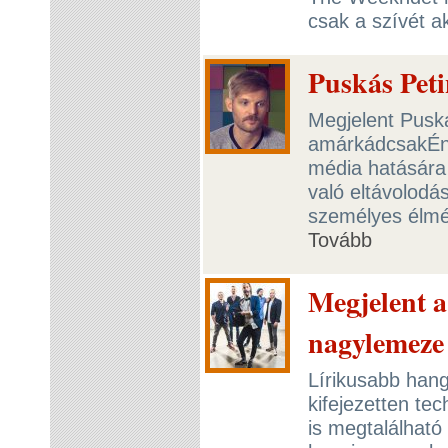
csak a szívét a
Puskás Peti
Megjelent Puská
amárkádcsakÉnl
média hatására 
való eltávolodás
személyes élmén
Tovább
Megjelent
nagylemeze
Lírikusabb hang
kifejezetten te
is megtalálhat