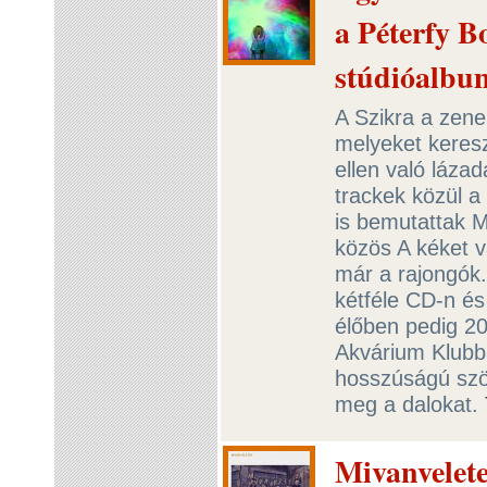
a Péterfy B
stúdióalbu
A Szikra a zene
melyeket keresz
ellen való láza
trackek közül a
is bemutattak M
közös A kéket v
már a rajongók. 
kétféle CD-n és
élőben pedig 20
Akvárium Klubba
hosszúságú szö
meg a dalokat.
Mivanveletek