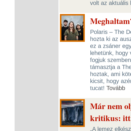
volt az aktuális
Meghaltam? 
Polaris – The 
hozta ki az aus
ez a zsáner eg
lehetünk, hogy
fogjuk szemben 
támasztja a Th
hoztak, ami köt
kicsit, hogy az
tucat!
Tovább
Már nem ol
kritikus: i
„A lemez elkész