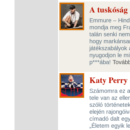
A tuskóság
Emmure – Hinds
mondja meg Fra
talán senki ne
hogy markánsan
játékszabályok 
nyugodjon le min
p***ába!
Továb
Katy Perry 
Számomra ez az 
tele van az elle
szóló története
elején rajongóiv
címadó dalt eg
„Életem egyik l