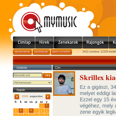
3422 zenekar 12339 letölt
Listázás
Cím
Skrillex ki
Ez a gigászi, 3
Naptár
melyet eddigi l
2026.
augusztus
Ezzel egy 15 év
h
k
sz
cs
p
sz
v
végéhez, mely a
29
31
2
27
28
30
1
4
6
zene egyik legk
3
5
7
8
9
10
11
12
13
14
15
16