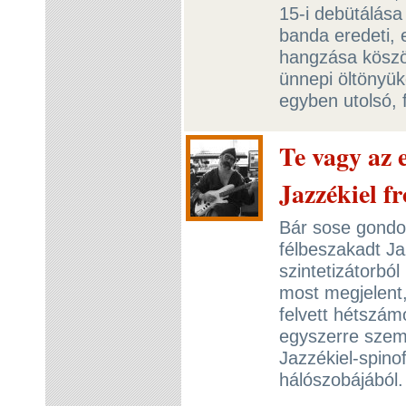
15-i debütálása 
banda eredeti, 
hangzása köszö
ünnepi öltönyük
egyben utolsó, 
Te vagy az 
Jazzékiel f
Bár sose gondol
félbeszakadt Ja
szintetizátorbó
most megjelent,
felvett hétszá
egyszerre szem
Jazzékiel-spino
hálószobájából