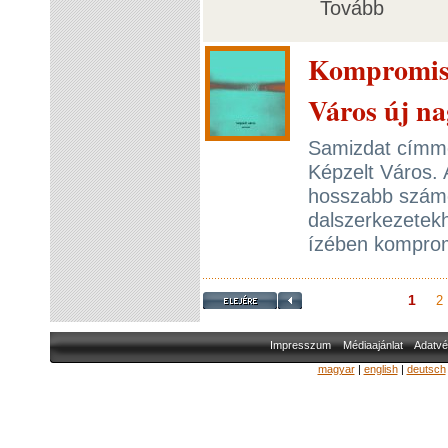
Tovább
Kompromiss
Város új n
Samizdat címme
Képzelt Város. 
hosszabb számo
dalszerkezetekh
ízében kompro
1
2
Impresszum
Médiaajánlat
Adatvé
magyar
|
english
|
deutsch