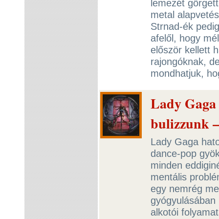
lemezét görgett
metal alapveté
Strnad-ék pedig
afelől, hogy mél
először kellett
rajongóknak, d
mondhatjuk, ho
Lady Gaga m
bulizzunk 
Lady Gaga hato
dance-pop gyök
minden eddigin
mentális problé
egy nemrég megj
gyógyulásában i
alkotói folyamat