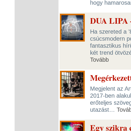
hogy hamarosan
DUA LIPA
Ha szereted a ’
csúcsmodern po
fantasztikus h
két trend ötvözé
Tovább
Megérkezett
Megjelent az A
2017-ben alaku
erőteljes szöve
utazást…
Tová
Egy szikra 