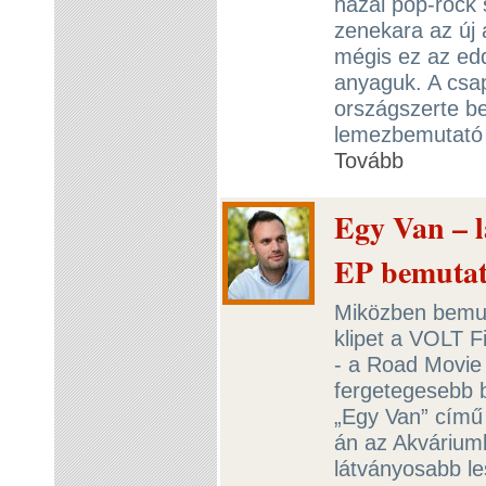
hazai pop-rock 
zenekara az új 
mégis ez az edd
anyaguk. A csa
országszerte be
lemezbemutató á
Tovább
Egy Van – 
EP bemutat
Miközben bemut
klipet a VOLT F
- a Road Movie 
fergetegesebb 
„Egy Van” című
án az Akvárium
látványosabb le