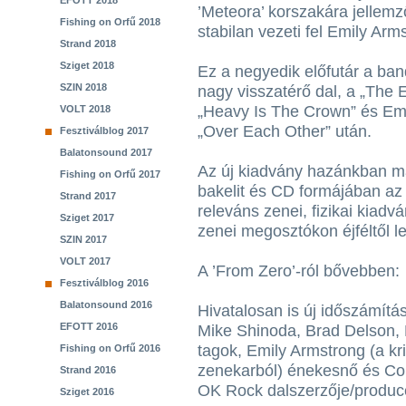
EFOTT 2018
’Meteora’ korszakára jellemz
Fishing on Orfű 2018
stabilan vezeti fel Emily Arm
Strand 2018
Sziget 2018
Ez a negyedik előfutár a ban
SZIN 2018
nagy visszatérő dal, a „The
„Heavy Is The Crown” és Em
VOLT 2018
„Over Each Other” után.
Fesztiválblog 2017
Balatonsound 2017
Az új kiadvány hazánkban má
Fishing on Orfű 2017
bakelit és CD formájában az
Strand 2017
releváns zenei, fizikai kiadvá
Sziget 2017
zenei megosztókon éjféltől le
SZIN 2017
VOLT 2017
A ’From Zero’-ról bővebben:
Fesztiválblog 2016
Balatonsound 2016
Hivatalosan is új időszámítá
EFOTT 2016
Mike Shinoda, Brad Delson, 
tagok, Emily Armstrong (a kri
Fishing on Orfű 2016
zenekarból) énekesnő és Colin
Strand 2016
OK Rock dalszerzője/produc
Sziget 2016