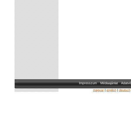
Impresszum
Médiaajánlat
Adatvé
magyar
|
english
|
deutsch