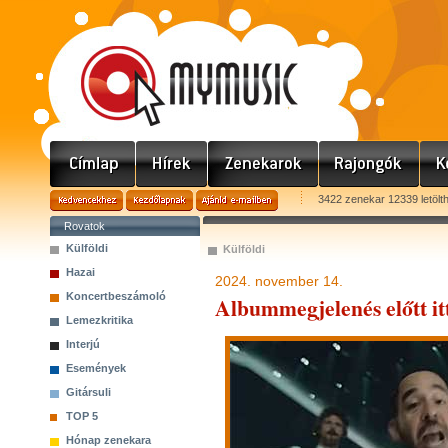
3422 zenekar 12339 letölt
Rovatok
Külföldi
Külföldi
Hazai
2024. november 14.
Koncertbeszámoló
Albummegjelenés előtt it
Lemezkritika
Interjú
Események
Gitársuli
TOP 5
Hónap zenekara