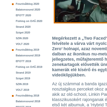
Fesztiválblog 2020
Balatonsound 2020
EFOTT 2020
Fishing on Orfű 2020
Strand 2020
Sziget 2020
Megérkezett a „Two Faced”
SZIN 2020
felvétele a várva várt nyo
VOLT 2020
Zero’ holnapi, azaz novembe
Fesztiválblog 2019
dalban az ikonikus nu-meta
Balatonsound 2019
jellegzetes, műfajteremtő 
EFOTT 2019
zenekartagok elővették ünn
Fishing on Orfű 2019
kamerák elé kísérő és egyb
Strand 2019
videóklipjükben.
Sziget 2019
Az új számmal a banda igaz
SZIN 2019
nosztalgikus perceket okoz 
VOLT 2019
akik az old-school, Linkin Pa
Fesztiválblog 2018
klasszikusokért rajonganak 
Balatonsound 2018
első két albumuk, a ’Hybrid 