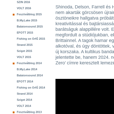
SZIN 2016
Shinoda, Delson, Farrell és 
VOLT 2016
nem akarták görcsösen újrain
Fesztiválblog 2015
ösztöneikre hallgatva próbált
B.My.Lake 2015
kreativitással és bajtársiass
Balatonsound 2015
barátságuk alappillére volt. E
EFOTT 2015
megfordult a stúdiójukban, e
Fishing on Orfű 2015
Brittainnel. A tagok hamar e
Strand 2015
alkotóval, és úgy döntöttek, 
új korszaka. A kultikus band
Sziget 2015
jelentette be, hanem 2024. 
VOLT 2015
Zero’ címre keresztelt lemezé
Fesztiválblog 2014
B.My.Lake 2014
Balatonsound 2014
EFOTT 2014
Fishing on Orfű 2014
Strand 2014
Sziget 2014
VOLT 2014
Fesztiválblog 2013