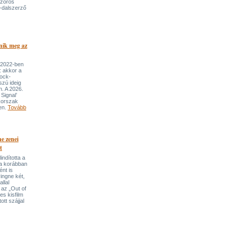
szoros
-dalszerző
nik meg az
 2022-ben
: akkor a
rock-
szú ideig
n. A 2026.
Signal’
korszak
ben.
Tovább
e zenei
t
indította a
t a korábban
nt is
ingne két,
llal
 az „Out of
s kisfilm
ott szájjal