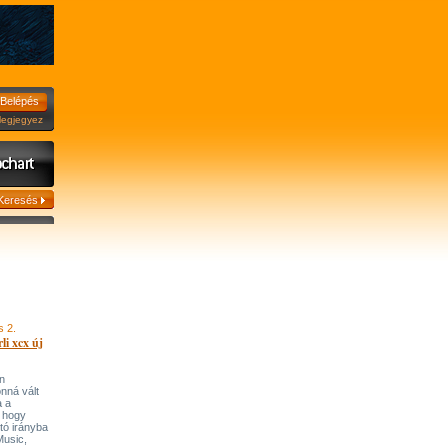
jegyez
s 2.
li xcx új
n
onná vált
a a
, hogy
tó irányba
’Music,