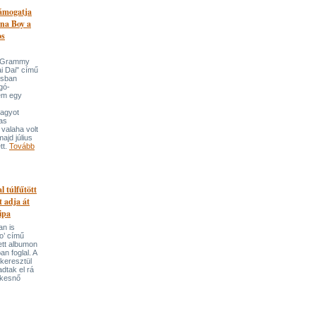
támogatja
na Boy a
os
n-Grammy
i Dai" című
usban
gó-
em egy
nagyot
tas
valaha volt
majd július
tt.
Tovább
l túlfűtött
t adja át
ipa
an is
o’ című
tett albumon
an foglal. A
keresztül
adtak el rá
ekesnő