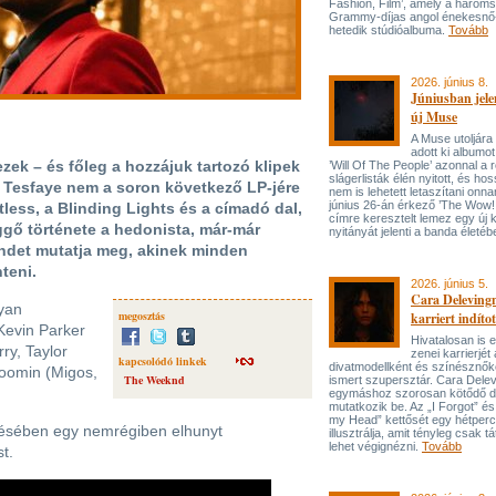
Fashion, Film’, amely a három
Grammy-díjas angol énekesnő
hetedik stúdióalbuma.
Tovább
2026. június 8.
Júniusban jele
új Muse
A Muse utoljára
adott ki albumot
ek – és főleg a hozzájuk tartozó klipek
’Will Of The People’ azonnal a 
slágerlisták élén nyitott, és hos
l Tesfaye nem a soron következő LP-jére
nem is lehetett letaszítani onna
június 26-án érkező ’The Wow! 
tless, a Blinding Lights és a címadó dal,
címre keresztelt lemez egy új 
ggő története a hedonista, már-már
nyitányát jelenti a banda életé
ndet mutatja meg, akinek minden
teni.
2026. június 5.
Cara Delevingn
lyan
megosztás
karriert indítot
Kevin Parker
Hivatalosan is el
ry, Taylor
zenei karrierjé
kapcsolódó linkek
divatmodellként és színésznőké
Boomin (Migos,
The Weeknd
ismert szupersztár. Cara Delev
egymáshoz szorosan kötődő da
mutatkozik be. Az „I Forgot” és
my Head” kettősét egy hétperce
zésében egy nemrégiben elhunyt
illusztrálja, amit tényleg csak tát
lehet végignézni.
Tovább
t.