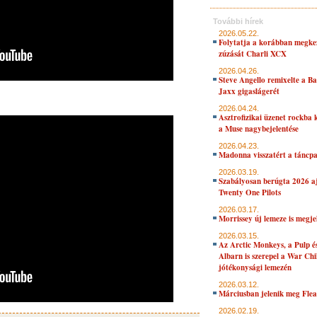
További hírek
2026.05.22.
Folytatja a korábban megke
zúzását Charli XCX
2026.04.26.
Steve Angello remixelte a B
Jaxx gigaslágerét
2026.04.24.
Asztrofizikai üzenet rockba 
a Muse nagybejelentése
2026.04.23.
Madonna visszatért a táncpa
2026.03.19.
Szabályosan berúgta 2026 aj
Twenty One Pilots
2026.03.17.
Morrissey új lemeze is megje
2026.03.15.
Az Arctic Monkeys, a Pulp 
Albarn is szerepel a War Chi
jótékonysági lemezén
2026.03.12.
Márciusban jelenik meg Flea
2026.02.19.