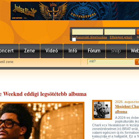
Felhasználó létrehozása
Elfelejtett jelszó
Meg
hető zene
e Weeknd eddigi legsötétebb albuma
2026. augusztu
Megjelent Char
albuma
A 2024-es évbe
popkulturális ik
Charli xcx hivatalosan is lezárj
zenetörténelmet író BRAT-erát
valami egészen új és formabon
kalauzolja el a hallgatóit. Ez a 