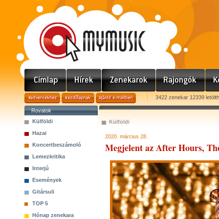
3422 zenekar 12339 letölt
Rovatok
Külföldi
Külföldi
Hazai
2020. március 28.
Megjelent az After Hours, Th
Koncertbeszámoló
Lemezkritika
Interjú
Események
Gitársuli
TOP 5
Hónap zenekara