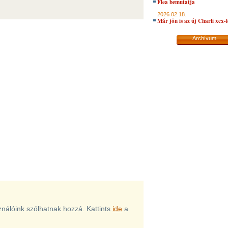
Flea bemutatja
2026.02.18.
Már jön is az új Charli xcx-
Archívum
sználóink szólhatnak hozzá. Kattints
ide
a