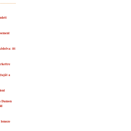
zdett
asement
kódolva: itt
rkettre
taját a
lent
és Damon
ld
 lemeze