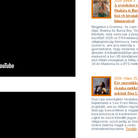
2026. június 3.
A gyerekeket 
Shakira és Bur
foci-vb hivatal
himnuszával
Megjelent a Grammy- és Lati
díjas Shakira és Burna Boy "Da
felvétele, mely nemcsak a júni
kezdődő 2026-os FIFA labdarú
világbajnokság himnusza, han
üzenet is, ami arra bátorítja a
gyermekeket, hogy merjenek 
álmodni. A futballindulókban jár
énekesnő a foci VB döntőjének 
első félidei showjában is fellép 
19-én Madonna és a BTS melle
2026. május 25.
Egy energiákka
éjszaka emléké
nekünk Dua L
Dua Lipa nemrégiben hivatalos
bejelentette a ’Live From Mexic
projektjét, ami az élőben rögzí
felül egy koncertfilmet is magáb
koncertsorozat öt kontinensen 
zajlott és közel kétmillió jegyet 
világszerte, ezzel pedig az én
örökre beleírta magát a zenei
történelemkönyvekbe.
Tovább