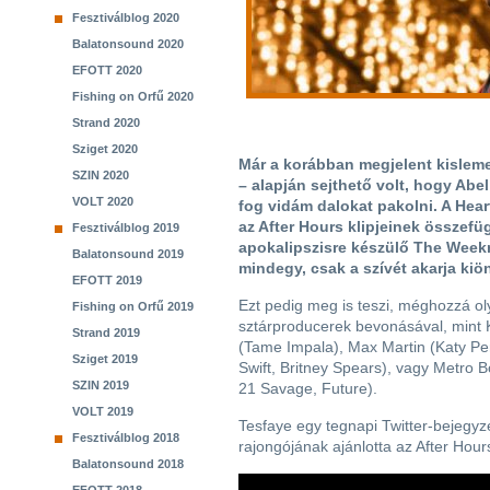
Fesztiválblog 2020
Balatonsound 2020
EFOTT 2020
Fishing on Orfű 2020
Strand 2020
Sziget 2020
Már a korábban megjelent kislemez
SZIN 2020
– alapján sejthető volt, hogy Abe
VOLT 2020
fog vidám dalokat pakolni. A Hear
az After Hours klipjeinek összefü
Fesztiválblog 2019
apokalipszisre készülő The Week
Balatonsound 2019
mindegy, csak a szívét akarja kiön
EFOTT 2019
Ezt pedig meg is teszi, méghozzá o
Fishing on Orfű 2019
sztárproducerek bevonásával, mint 
Strand 2019
(Tame Impala), Max Martin (Katy Per
Sziget 2019
Swift, Britney Spears), vagy Metro 
SZIN 2019
21 Savage, Future).
VOLT 2019
Tesfaye egy tegnapi Twitter-bejegy
Fesztiválblog 2018
rajongójának ajánlotta az After Hours
Balatonsound 2018