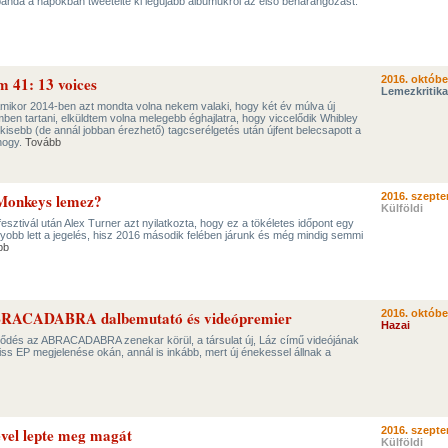
s banda a napokban tweetelte ki legújabb albumukról az első beharangozást.
m 41: 13 voices
2016. októbe
Lemezkritika
Amikor 2014-ben azt mondta volna nekem valaki, hogy két év múlva új
en tartani, elküldtem volna melegebb éghajlatra, hogy viccelődik Whibley
gy kisebb (de annál jobban érezhető) tagcserélgetés után újfent belecsapott a
hogy.
Tovább
 Monkeys lemez?
2016. szepte
Külföldi
sztivál után Alex Turner azt nyilatkozta, hogy ez a tökéletes időpont egy
gyobb lett a jegelés, hisz 2016 második felében járunk és még mindig semmi
bb
ABRACADABRA dalbemutató és videópremier
2016. októbe
Hazai
ődés az ABRACADABRA zenekar körül, a társulat új, Láz című videójának
iss EP megjelenése okán, annál is inkább, mert új énekessel állnak a
ével lepte meg magát
2016. szepte
Külföldi