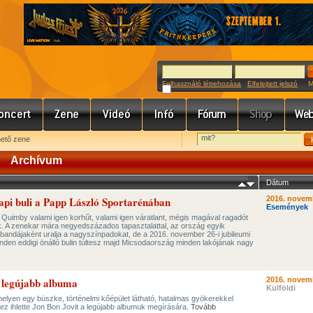
Felhasználó létrehozása
Elfelejtett jelszó
Meg
hető zene
Archívum
Dátum
api buli a Papp László Sportarénában
2016. novem
Események
Quimby valami igen korhűt, valami igen váratlant, mégis magával ragadót
ak. A zenekar mára negyedszázados tapasztalattal, az ország egyik
bandájaként uralja a nagyszínpadokat, de a 2016. november 26-i jubileumi
den eddigi önálló bulin túltesz majd Micsodaország minden lakójának nagy
 legújabb albuma
2016. novem
Külföldi
lyen egy büszke, történelmi kőépület látható, hatalmas gyökerekkel
ez ihlette Jon Bon Jovit a legújabb albumuk megírására.
Tovább