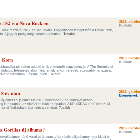
nk-182 is a Nova Rock-on
2016. októbe
Külföldi
Rock fesztivál 2017-es line-upjára. Burgenladba látogat idén a Linkin Park,
ött. A jegyek pedig még olcsón kaphatóak!
Tovább
új Korn
2016. októbe
Külföldi
ckbandája pénteken adta ki új, tizenkettedik nagylemezét. A The Serenity of
 indulatos, félelmetes album lett, amely a Korn eredeti, zúzósabb hangzását
szívebb formában. Lássuk, miért.
Tovább
 8 év után
2016. októbe
Események
n új lemezzel jelentkezik 2016. november 2-án, amelyet aznap
g is mutatnak az Akvárium Klub színpadán. A KRIXKRAX című lemez 13
az új felállásban rögzítette a zenekar.
Tovább
a Gorillaz új albuma?
2016. októbe
Külföldi
évalóságnak tűnő várakozás után, végre belehallgathatunk egy kicsit új