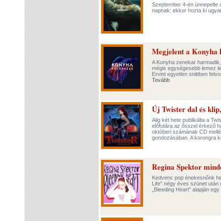
Szeptember 4-én ünnepelte 
napnak: ekkor hozta ki ugyan
Megjelent a Konyha 
A Konyha zenekar harmadik,
mégis egységesebb lemez let
Ervint egyetlen snittben felv
Tovább
Új Twister dal és kli
Alig két hete publikálta a Tw
előfutára az ősszel érkező
októberi számának CD mellé
gondozásában. A korongra ke
Regina Spektor minde
Kedvenc pop énekesnőnk het
Life” négy éves szünet után 
„Bleeding Heart” alapján eg