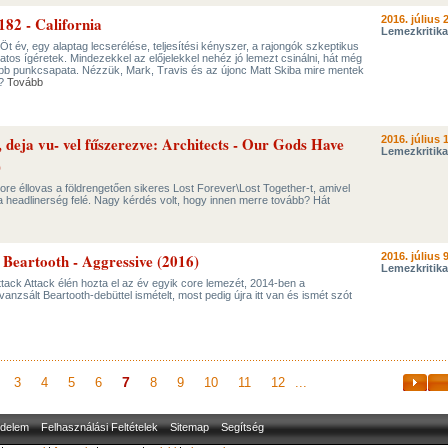
182 - California
2016. július 
Lemezkritika
| Öt év, egy alaptag lecserélése, teljesítési kényszer, a rajongók szkeptikus
os ígéretek. Mindezekkel az előjelekkel nehéz jó lemezt csinálni, hát még
tebb punkcsapata. Nézzük, Mark, Travis és az újonc Matt Skiba mire mentek
l?
Tovább
 deja vu- vel fűszerezve: Architects - Our Gods Have
2016. július 
Lemezkritika
)
core éllovas a földrengetően sikeres Lost Forever\Lost Together-t, amivel
a headlinerség felé. Nagy kérdés volt, hogy innen merre tovább? Hát
 Beartooth - Aggressive (2016)
2016. július 9
Lemezkritika
ack Attack élén hozta el az év egyik core lemezét, 2014-ben a
nzsált Beartooth-debüttel ismételt, most pedig újra itt van és ismét szót
7
3
4
5
6
8
9
10
11
12
...
delem
Felhasználási Feltételek
Sitemap
Segítség