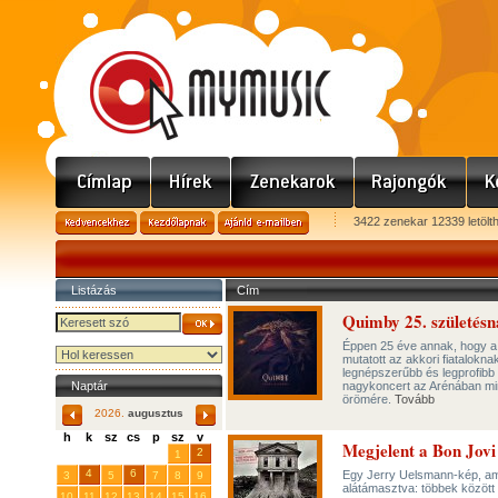
3422 zenekar 12339 letölt
Listázás
Cím
Quimby 25. születésn
Éppen 25 éve annak, hogy a 
mutatott az akkori fiatalokn
legnépszerűbb és legprofibb 
Naptár
nagykoncert az Arénában min
örömére.
Tovább
2026.
augusztus
h
k
sz
cs
p
sz
v
Megjelent a Bon Jovi
29
31
2
27
28
30
1
4
6
Egy Jerry Uelsmann-kép, ame
3
5
7
8
9
alátámasztva: többek között 
10
11
12
13
14
15
16