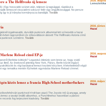
e a The Hellfreaks új lemeze
2016. augusz
Lemezkritika
16) | Egy hosszabb szünet után, teljesen új tagsággal, ráadásul a
adik lemezzel visszatérni sokszor felér egy öngyilkossággal. No persze
g így is jó irányba kormányozza bandáját.
Tovább
ria
2016. június 
Hazai
igieknél izgalmasabb, durvább punkrock albummal lett színesebb a hazai
lt évben tagcseréken és stílusváltáson átesett The Hellfreaks Astoria című
i punkrock színtérre.
Tovább
 Marlene Reload című EP-je
2016. augusz
Hazai
pestről Berlinbe költözik? Legutolsó ötletünk sem lenne az, hogy zsidó
az illető. Az énekesnő jelenleg New York, Párizs, Berlin között ingázó
zaköltözött és régi barátaival lemezt kezdett készíteni. A felvételekből végül
yet egy tematika mentén fűzhettek egymásba Marlene Reload címmel.
 végén közös lemez a francia High-School motherfuckers
2016. május 
Hazai
zékesfehérvári punk/rock'n'roll-ban utazó The Joystix trió új anyaga, amely
 A lemez a tavalyi önálló albumhoz, a Punchlinehoz hasonlóan a párizsi
n records fog terjeszteni kiadvány.
Tovább