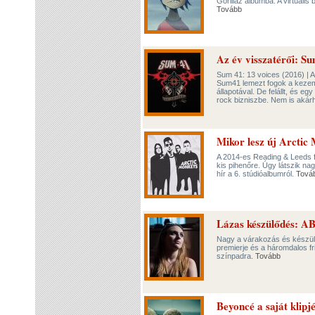
Gorillaz albumba. A virtuáli
Tovább
Az év visszatérői: Su
Sum 41: 13 voices (2016) | 
Sum41 lemezt fogok a kezemb
állapotával. De felállt, és e
rock bizniszbe. Nem is akár
Mikor lesz új Arctic
A 2014-es Reading & Leeds fe
kis pihenőre. Úgy látszik na
hír a 6. stúdióalbumról.
Tová
Lázas készülődés: 
Nagy a várakozás és készül
premierje és a háromdalos fr
színpadra.
Tovább
Beyoncé a saját klipj