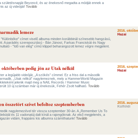
a születésnapját Beyoncé, és az énekesnő megadta a módját ennek a
is az új videóját!
Tovább
harmadik lemeze
2016. októbe
Hazai
 "Különbéke" címet viselő albuma minden korábbinál színesebb hangzású,
t. A parádés szereposztású - Bán Jánost, Farkas Franciskát és Nagy
onultató - "Idő van elég" című klippel beharangozott lemez végre megjelent.
p, októberben pedig jön az Utak nélkül
2016. szepte
Hazai
ister a legújabb videóját, „A szökés” címmel. Ez a friss dal a második
 harmadik, „Utak nélkül” nagylemeznek, mely a HammerWorld Magazin
kleteként jelenik majd meg a NAIL Records / Hammer Music
rült 10 új számban már új énekesük, Fehér Zsolt hallható.
Tovább
n összetört szívet befoltoz szeptemberben
2016. augusz
Külföldi
edik nagylemezével tér vissza szeptember 30-án. A „Remember Us To
debütál és 11 vadonatúj dalt kínál a rajongóknak. Az első megjelenés, a
y igazán vidám, frappáns kis albumra számíthatunk!
Tovább