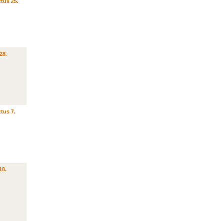
tus 25.
28.
tus 7.
18.