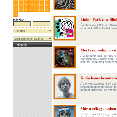
17
18
19
20
21
22
23
24
25
26
27
28
29
30
31
1
2
3
4
5
6
Linkin Park és a Bli
Időszak:
-
Újabb nevek jöttek ki a Nova 
és a Blink-182 is többek köz
Hirdetés
Mert szenvedni jó - 
A világ egyik legismertebb ro
Suffering egy velejéig sötét,
idézi fel, csak még progres
Kolin lemezbemutató
A the Kolin zenekar 8 év utá
lemezbemutató keretében me
számot tartalmaz, és ezt már 
Már a célegyenesben 
Hosszú szünet, és egy örökk