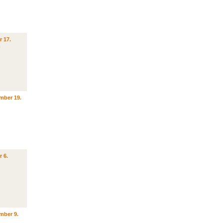
r 17.
mber 19.
r 6.
mber 9.