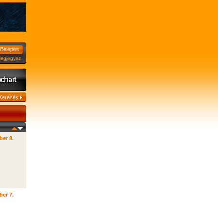
jegyez
ber 8.
ber 7.