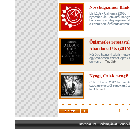
Nosztalgizmus: Blink
Blink182 - California (2016) 
nyomása és kötelező, hangzat
ha te vagy a világ legismer
a kezükben lévő hatalomma
Önismétlés repetával,
Abandoned Us (2016
Két éve hozta ki a brit metal
egy csapásra szintet léptek 
semerre…
Tovább
Nyugi, Caleb, nyugi!:
Caleb Shomo 2012-ben az Att
szobaprojectből zenekarrá ava
kér!
Tovább
1
2
Impresszum
Médiaajánlat
Adatvé