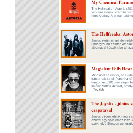
My Chemical Paramor
The Hellfreaks - Astoria (20
vízválasztónak számító harm
nem Shakey Sue-nak, aki mé
The Hellfreaks: Asto
Június elején új, minden edd
underground színtér. Az elmú
albumával köszönt be a haza
Megjelent PollyFlow:
Mit csinál az ember, ha Buda
kántornak tanul. Pláne ha nő 
kántor, míg 2015 év elején ha
kiválasztották azokat, amel
Tovább
The Joystix - június
csapatával
Június végen jelenik meg a s
ezúttal egy split lemez lesz.
székhelyű Shotgun generatio