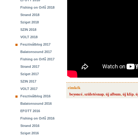
EFOTT 2018
Fishing on Orfű 2018
Strand 2018
Sziget 2018
SZIN 2018
VOLT 2018
Fesztiválblog 2017
Balatonsound 2017
Fishing on Orfű 2017
Strand 2017
Sziget 2017
SZIN 2017
cimkék
VOLT 2017
beyoncé
,
születésnap
,
új album
,
új klip
,
ú
Fesztiválblog 2016
Balatonsound 2016
EFOTT 2016
Fishing on Orfű 2016
Strand 2016
Sziget 2016