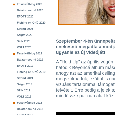
Fesztiválblog 2020
Balatonsound 2020
EFOTT 2020
Fishing on Orfű 2020
Strand 2020
Sziget 2020
Szeptember 4-én ünnepelte
SZIN 2020
énekesnő megadta a módját
VOLT 2020
ugyanis az új videóját!
Fesztiválblog 2019
Balatonsound 2019
A "Hold Up" az április végén
EFOTT 2019
hatodik Beyoncé album máso
Fishing on Orfű 2019
ahogy azt az amerikai csillag
megszokhattuk, ezúttal is n
Strand 2019
vizuális tartalommal támoga
Sziget 2019
felvételt. Erre pedig a jelek 
SZIN 2019
mindössze pár nap alatt közel
VOLT 2019
Fesztiválblog 2018
Balatonsound 2018