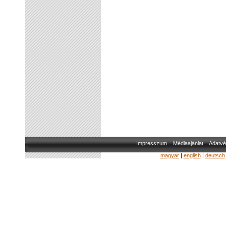
Impresszum
Médiaajánlat
Adatvé
magyar
|
english
|
deutsch