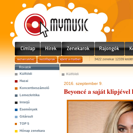
3422 zenekar 12339 letölt
Rovatok
Külföldi
Külföldi
Hazai
2016. szeptember 9.
Koncertbeszámoló
Beyoncé a saját klipjével
Lemezkritika
Interjú
Események
Gitársuli
TOP 5
Hónap zenekara